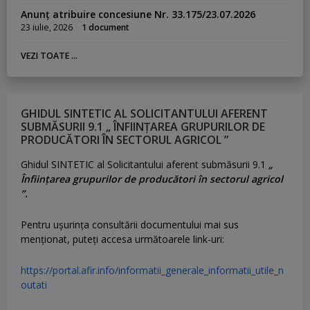
Anunț atribuire concesiune Nr. 33.175/23.07.2026
23 iulie, 2026
1 document
VEZI TOATE ...
GHIDUL SINTETIC AL SOLICITANTULUI AFERENT
SUBMĂSURII 9.1 „ ÎNFIINȚAREA GRUPURILOR DE
PRODUCĂTORI ÎN SECTORUL AGRICOL ”
Ghidul SINTETIC al Solicitantului aferent submăsurii 9.1
„
Înființarea grupurilor de producători în sectorul agricol
”.
Pentru uşurinţa consultării documentului mai sus
menţionat, puteţi accesa următoarele link-uri:
https://portal.afir.info/informatii_generale_informatii_utile_n
outati