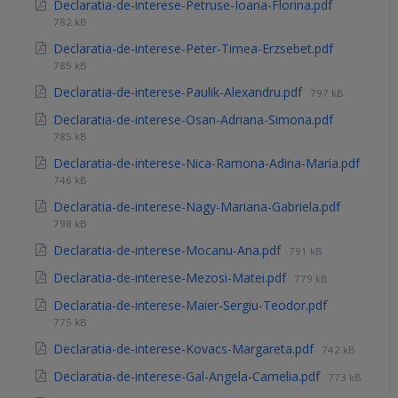
Declaratia-de-interese-Petruse-Ioana-Florina.pdf
782 kB
Declaratia-de-interese-Peter-Timea-Erzsebet.pdf
785 kB
Declaratia-de-interese-Paulik-Alexandru.pdf
797 kB
Declaratia-de-interese-Osan-Adriana-Simona.pdf
785 kB
Declaratia-de-interese-Nica-Ramona-Adina-Maria.pdf
746 kB
Declaratia-de-interese-Nagy-Mariana-Gabriela.pdf
798 kB
Declaratia-de-interese-Mocanu-Ana.pdf
791 kB
Declaratia-de-interese-Mezosi-Matei.pdf
779 kB
Declaratia-de-interese-Maier-Sergiu-Teodor.pdf
775 kB
Declaratia-de-interese-Kovacs-Margareta.pdf
742 kB
Declaratia-de-interese-Gal-Angela-Camelia.pdf
773 kB