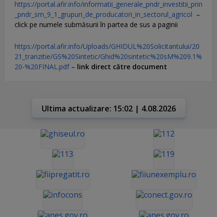
https://portal.afir.info/informatii_generale_pndr_investitii_prin
_pndr_sm_9_1_grupuri_de_producatori_in_sectorul_agricol
–
click pe numele submăsurii în partea de sus a paginii
https://portal.afir.info/Uploads/GHIDUL%20Solicitantului/20
21_tranzitie/GS%20Sintetic/Ghid%20sintetic%20sM%209.1%
20-%20FINAL.pdf
–
link direct către document
Ultima actualizare: 15:02 | 4.08.2026