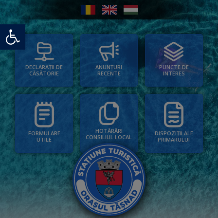
Deschide bara de unelte
PUNCTE DE
ANUNȚURI
DECLARAȚII DE
INTERES
RECENTE
CĂSĂTORIE
HOTĂRÂRI
FORMULARE
DISPOZIȚII ALE
CONSILIUL LOCAL
UTILE
PRIMARULUI