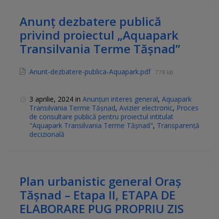
Anunț dezbatere publică
privind proiectul „Aquapark
Transilvania Terme Tășnad”
Anunt-dezbatere-publica-Aquapark.pdf
778 kB
3 aprilie, 2024
in
Anunțuri interes general
,
Aquapark
Transilvania Terme Tășnad
,
Avizier electronic
,
Proces
de consultare publică pentru proiectul intitulat
"Aquapark Transilvania Terme Tășnad"
,
Transparență
decizională
Plan urbanistic general Oraș
Tășnad – Etapa II, ETAPA DE
ELABORARE PUG PROPRIU ZIS