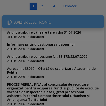
P
1
2
…
4
Următor
a
g
AVIZIER ELECTRONIC
i
n
Anunț atribuire vânzare teren din 31.07.2026
a
31 iulie, 2026
1 document
ț
Informare privind gestionarea deșeurilor
i
29 iulie, 2026
1 document
e
Anunț atribuire concesiune Nr. 33.175/23.07.2026
a
23 iulie, 2026
1 document
r
Adresa nr. 33062 – Ofertă de școlarizare Academia de
t
Poliție
i
23 iulie, 2026
1 document
c
PROCES-VERBAL FINAL al concursului de recrutare
o
organizat pentru ocuparea funcției publice de execuție
vacante de Inspector, clasa I, grad profesional
l
asistent, în cadrul Compartimentului Urbanism și
e
Amenajarea Teritoriului
20 iulie, 2026
1 document