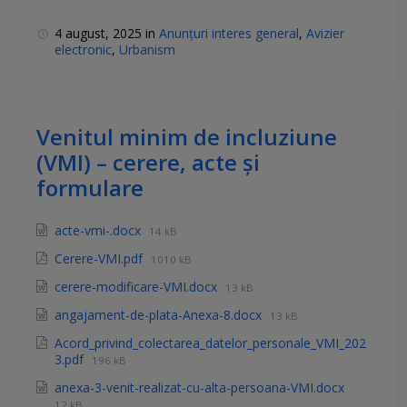
4 august, 2025
in
Anunțuri interes general
,
Avizier
electronic
,
Urbanism
Venitul minim de incluziune
(VMI) – cerere, acte și
formulare
acte-vmi-.docx
14 kB
Cerere-VMI.pdf
1010 kB
cerere-modificare-VMI.docx
13 kB
angajament-de-plata-Anexa-8.docx
13 kB
Acord_privind_colectarea_datelor_personale_VMI_202
3.pdf
196 kB
anexa-3-venit-realizat-cu-alta-persoana-VMI.docx
12 kB