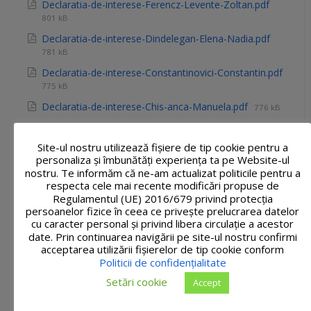
Declaratia-de-interese-Ferencz-Levente-Zoltan.pdf
801 kB
Declaratia-de-interese-Dindelegan-Elena-Nadia.pdf
781 kB
Declaratia-de-interese-Constantinovici-Constantin.pdf
775 kB
Declaratia-de-interese-Chis-anca-Manuela.pdf
776 kB
Declaratia-de-interese-Chioran-Roxana-Liliana.pdf
768 kB
Site-ul nostru utilizează fişiere de tip cookie pentru a
personaliza și îmbunătăți experiența ta pe Website-ul
Declaratia-de-interese-Buta-Olimpia.pdf
787 kB
nostru. Te informăm că ne-am actualizat politicile pentru a
Declaratia-de-interese-Bratis-Ioana-Lavinia.pdf
respecta cele mai recente modificări propuse de
Regulamentul (UE) 2016/679 privind protecția
788 kB
persoanelor fizice în ceea ce privește prelucrarea datelor
Declaratia-de-interese-Boros-Anca-Aurelia.pdf
770 kB
cu caracter personal și privind libera circulație a acestor
date. Prin continuarea navigării pe site-ul nostru confirmi
Declaratia-de-interese-Bordei-Larisa-Maria.pdf
acceptarea utilizării fişierelor de tip cookie conform
772 kB
Politicii de confidențialitate
Declaratia-de-interese-Blidar-Mariana-Rozica.pdf
Setări cookie
Accept
783 kB
Declaratia-de-interese-Blaga-Gabriela-Marcela.pdf