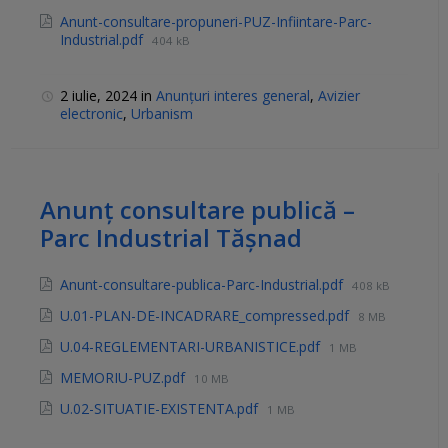
Anunt-consultare-propuneri-PUZ-Infiintare-Parc-
Industrial.pdf
404 kB
2 iulie, 2024
in
Anunțuri interes general
,
Avizier
electronic
,
Urbanism
Anunț consultare publică –
Parc Industrial Tășnad
Anunt-consultare-publica-Parc-Industrial.pdf
408 kB
U.01-PLAN-DE-INCADRARE_compressed.pdf
8 MB
U.04-REGLEMENTARI-URBANISTICE.pdf
1 MB
MEMORIU-PUZ.pdf
10 MB
U.02-SITUATIE-EXISTENTA.pdf
1 MB