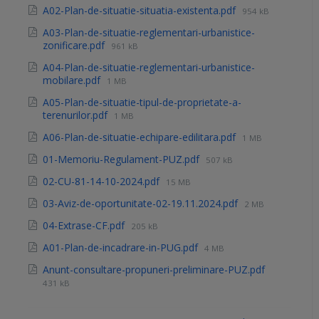
A02-Plan-de-situatie-situatia-existenta.pdf
954 kB
A03-Plan-de-situatie-reglementari-urbanistice-
zonificare.pdf
961 kB
A04-Plan-de-situatie-reglementari-urbanistice-
mobilare.pdf
1 MB
A05-Plan-de-situatie-tipul-de-proprietate-a-
terenurilor.pdf
1 MB
A06-Plan-de-situatie-echipare-edilitara.pdf
1 MB
01-Memoriu-Regulament-PUZ.pdf
507 kB
02-CU-81-14-10-2024.pdf
15 MB
03-Aviz-de-oportunitate-02-19.11.2024.pdf
2 MB
04-Extrase-CF.pdf
205 kB
A01-Plan-de-incadrare-in-PUG.pdf
4 MB
Anunt-consultare-propuneri-preliminare-PUZ.pdf
431 kB