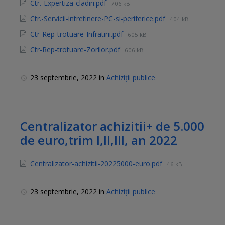
Ctr.-Expertiza-cladiri.pdf
706 kB
Ctr.-Servicii-intretinere-PC-si-periferice.pdf
404 kB
Ctr-Rep-trotuare-Infratirii.pdf
605 kB
Ctr-Rep-trotuare-Zorilor.pdf
606 kB
23 septembrie, 2022
in
Achiziții publice
Centralizator achizitii+ de 5.000
de euro,trim I,II,III, an 2022
Centralizator-achizitii-20225000-euro.pdf
46 kB
23 septembrie, 2022
in
Achiziții publice