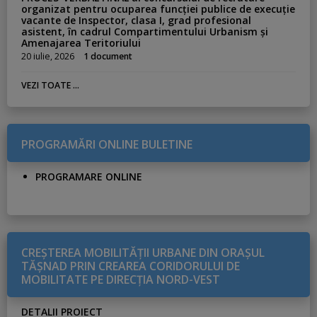
organizat pentru ocuparea funcției publice de execuție
vacante de Inspector, clasa I, grad profesional
asistent, în cadrul Compartimentului Urbanism și
Amenajarea Teritoriului
20 iulie, 2026
1 document
VEZI TOATE ...
PROGRAMĂRI ONLINE BULETINE
PROGRAMARE ONLINE
CREŞTEREA MOBILITĂŢII URBANE DIN ORAŞUL
TĂŞNAD PRIN CREAREA CORIDORULUI DE
MOBILITATE PE DIRECŢIA NORD-VEST
DETALII PROIECT