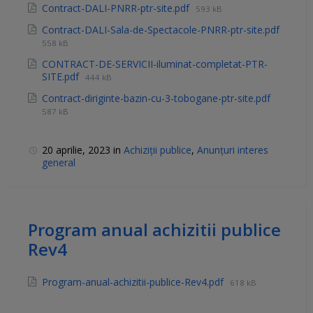
Contract-DALI-PNRR-ptr-site.pdf
593 kB
Contract-DALI-Sala-de-Spectacole-PNRR-ptr-site.pdf
558 kB
CONTRACT-DE-SERVICII-iluminat-completat-PTR-
SITE.pdf
444 kB
Contract-diriginte-bazin-cu-3-tobogane-ptr-site.pdf
587 kB
20 aprilie, 2023
in
Achiziții publice
,
Anunțuri interes
general
Program anual achizitii publice
Rev4
Program-anual-achizitii-publice-Rev4.pdf
618 kB