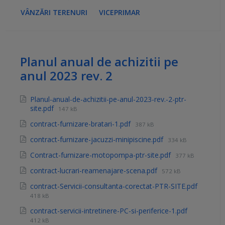
VÂNZĂRI TERENURI
VICEPRIMAR
Planul anual de achizitii pe
anul 2023 rev. 2
Planul-anual-de-achizitii-pe-anul-2023-rev.-2-ptr-
site.pdf
147 kB
contract-furnizare-bratari-1.pdf
387 kB
contract-furnizare-jacuzzi-minipiscine.pdf
334 kB
Contract-furnizare-motopompa-ptr-site.pdf
377 kB
contract-lucrari-reamenajare-scena.pdf
572 kB
contract-Servicii-consultanta-corectat-PTR-SITE.pdf
418 kB
contract-servicii-intretinere-PC-si-periferice-1.pdf
412 kB