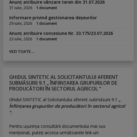
Anunț atribuire vânzare teren din 31.07.2026
31 iulie, 2026
1 document
Informare privind gestionarea deșeurilor
29 iulie, 2026
1 document
Anunț atribuire concesiune Nr. 33.175/23.07.2026
23 iulie, 2026
1 document
VEZI TOATE ...
GHIDUL SINTETIC AL SOLICITANTULUI AFERENT
SUBMĂSURII 9.1 „ ÎNFIINȚAREA GRUPURILOR DE
PRODUCĂTORI ÎN SECTORUL AGRICOL ”
Ghidul SINTETIC al Solicitantului aferent submăsurii 9.1
„
Înființarea grupurilor de producători în sectorul agricol
”.
Pentru uşurinţa consultării documentului mai sus
menţionat, puteţi accesa următoarele link-uri: