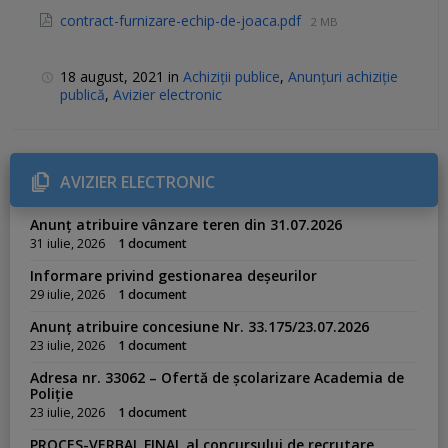
contract-furnizare-echip-de-joaca.pdf
2 MB
18 august, 2021
in
Achiziții publice
,
Anunțuri achiziție
publică
,
Avizier electronic
AVIZIER ELECTRONIC
Anunț atribuire vânzare teren din 31.07.2026
31 iulie, 2026
1 document
Informare privind gestionarea deșeurilor
29 iulie, 2026
1 document
Anunț atribuire concesiune Nr. 33.175/23.07.2026
23 iulie, 2026
1 document
Adresa nr. 33062 – Ofertă de școlarizare Academia de
Poliție
23 iulie, 2026
1 document
PROCES-VERBAL FINAL al concursului de recrutare