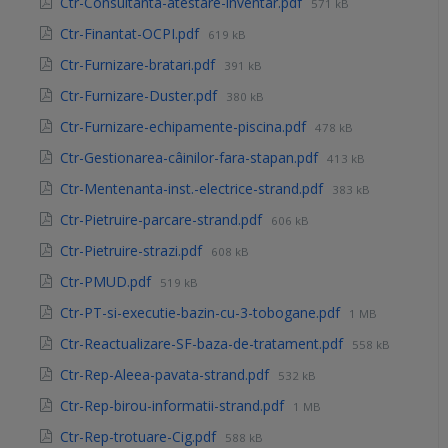
Ctr-Consultanta-atestare-inventar.pdf
571 kB
Ctr-Finantat-OCPI.pdf
619 kB
Ctr-Furnizare-bratari.pdf
391 kB
Ctr-Furnizare-Duster.pdf
380 kB
Ctr-Furnizare-echipamente-piscina.pdf
478 kB
Ctr-Gestionarea-câinilor-fara-stapan.pdf
413 kB
Ctr-Mentenanta-inst.-electrice-strand.pdf
383 kB
Ctr-Pietruire-parcare-strand.pdf
606 kB
Ctr-Pietruire-strazi.pdf
608 kB
Ctr-PMUD.pdf
519 kB
Ctr-PT-si-executie-bazin-cu-3-tobogane.pdf
1 MB
Ctr-Reactualizare-SF-baza-de-tratament.pdf
558 kB
Ctr-Rep-Aleea-pavata-strand.pdf
532 kB
Ctr-Rep-birou-informatii-strand.pdf
1 MB
Ctr-Rep-trotuare-Cig.pdf
588 kB