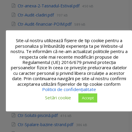
Ctr-anexa-2-Tasnadul-Estival.pdf
450 kB
Ctr-Audit-cladiri.pdf
707 kB
Ctr-Audit-financiar-POIM.pdf
589 kB
Ctr-Audit-si-expertiza-cladiri.pdf
706 kB
Site-ul nostru utilizează fişiere de tip cookie pentru a
Ctr-Reparatii-bazin-lot-I.pdf
1 MB
personaliza și îmbunătăți experiența ta pe Website-ul
nostru. Te informăm că ne-am actualizat politicile pentru a
Ctr-Reparatii-bazin-lot-II.pdf
1 MB
respecta cele mai recente modificări propuse de
Ctr-Reparatii-strazi.pdf
1 MB
Regulamentul (UE) 2016/679 privind protecția
persoanelor fizice în ceea ce privește prelucrarea datelor
Ctr-Servicii-evaluare.pdf
632 kB
cu caracter personal și privind libera circulație a acestor
date. Prin continuarea navigării pe site-ul nostru confirmi
Ctr-SF-Aquaparc.pdf
486 kB
acceptarea utilizării fişierelor de tip cookie conform
ctr-SF-Gradina-Urbana.pdf
563 kB
Politicii de confidențialitate
Ctr-SF-mobilitate-urbana.pdf
Setări cookie
572 kB
Accept
Ctr-SF-Piata-Agroalimantara.pdf
560 kB
Ctr-Solutii-piscină.pdf
416 kB
Ctr-Spalare-bazine-strand.pdf
386 kB