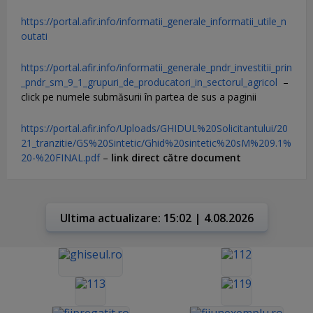
https://portal.afir.info/informatii_generale_informatii_utile_n
outati
https://portal.afir.info/informatii_generale_pndr_investitii_prin
_pndr_sm_9_1_grupuri_de_producatori_in_sectorul_agricol
–
click pe numele submăsurii în partea de sus a paginii
https://portal.afir.info/Uploads/GHIDUL%20Solicitantului/20
21_tranzitie/GS%20Sintetic/Ghid%20sintetic%20sM%209.1%
20-%20FINAL.pdf
–
link direct către document
Ultima actualizare: 15:02 | 4.08.2026