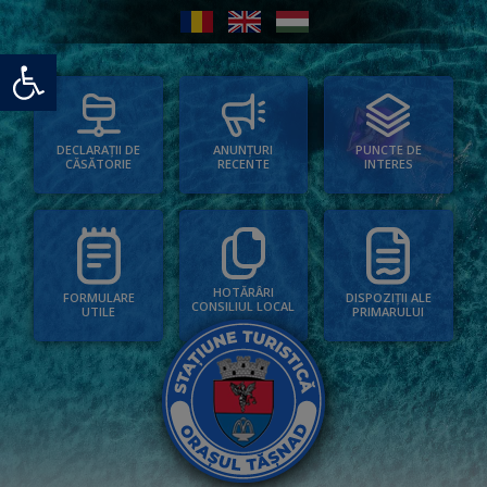
Deschide bara de unelte
PUNCTE DE
ANUNȚURI
DECLARAȚII DE
INTERES
RECENTE
CĂSĂTORIE
HOTĂRÂRI
FORMULARE
DISPOZIȚII ALE
CONSILIUL LOCAL
UTILE
PRIMARULUI