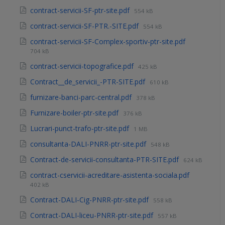
contract-servicii-SF-ptr-site.pdf
554 kB
contract-servicii-SF-PTR.-SITE.pdf
554 kB
contract-servicii-SF-Complex-sportiv-ptr-site.pdf
704 kB
contract-servicii-topografice.pdf
425 kB
Contract__de_servicii_-PTR-SITE.pdf
610 kB
furnizare-banci-parc-central.pdf
378 kB
Furnizare-boiler-ptr-site.pdf
376 kB
Lucrari-punct-trafo-ptr-site.pdf
1 MB
consultanta-DALI-PNRR-ptr-site.pdf
548 kB
Contract-de-servicii-consultanta-PTR-SITE.pdf
624 kB
contract-cservicii-acreditare-asistenta-sociala.pdf
402 kB
Contract-DALI-Cig-PNRR-ptr-site.pdf
558 kB
Contract-DALI-liceu-PNRR-ptr-site.pdf
557 kB