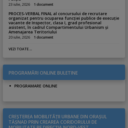
23 iulie, 2026
1 document
PROCES-VERBAL FINAL al concursului de recrutare
organizat pentru ocuparea funcției publice de execuție
vacante de Inspector, clasa I, grad profesional
asistent, în cadrul Compartimentului Urbanism și
Amenajarea Teritoriului
20 iulie, 2026
1 document
VEZI TOATE ...
PROGRAMĂRI ONLINE BULETINE
PROGRAMARE ONLINE
CREŞTEREA MOBILITĂŢII URBANE DIN ORAŞUL
TĂŞNAD PRIN CREAREA CORIDORULUI DE
MOBILITATE PE DIRECŢIA NORD-VEST