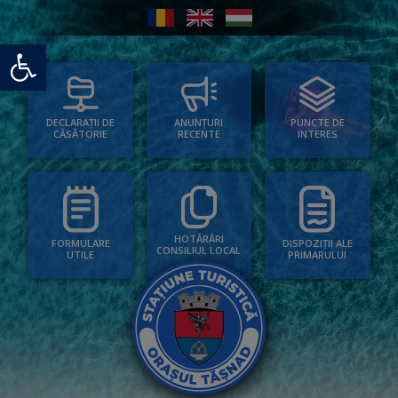
Deschide bara de unelte
PUNCTE DE
ANUNȚURI
DECLARAȚII DE
INTERES
RECENTE
CĂSĂTORIE
HOTĂRÂRI
FORMULARE
DISPOZIȚII ALE
CONSILIUL LOCAL
UTILE
PRIMARULUI