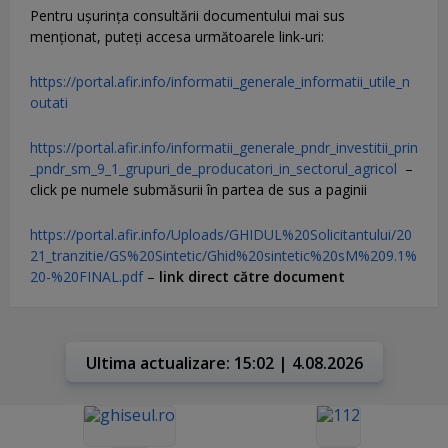
Pentru uşurinţa consultării documentului mai sus
menţionat, puteţi accesa următoarele link-uri:
https://portal.afir.info/informatii_generale_informatii_utile_n
outati
https://portal.afir.info/informatii_generale_pndr_investitii_prin
_pndr_sm_9_1_grupuri_de_producatori_in_sectorul_agricol
–
click pe numele submăsurii în partea de sus a paginii
https://portal.afir.info/Uploads/GHIDUL%20Solicitantului/20
21_tranzitie/GS%20Sintetic/Ghid%20sintetic%20sM%209.1%
20-%20FINAL.pdf
–
link direct către document
Ultima actualizare: 15:02 | 4.08.2026