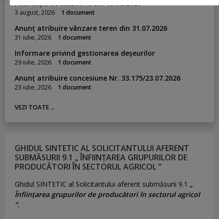
Publicație de căsătorie din 03.08.2026
3 august, 2026
1 document
Anunț atribuire vânzare teren din 31.07.2026
31 iulie, 2026
1 document
Informare privind gestionarea deșeurilor
29 iulie, 2026
1 document
Anunț atribuire concesiune Nr. 33.175/23.07.2026
23 iulie, 2026
1 document
VEZI TOATE ...
GHIDUL SINTETIC AL SOLICITANTULUI AFERENT
SUBMĂSURII 9.1 „ ÎNFIINȚAREA GRUPURILOR DE
PRODUCĂTORI ÎN SECTORUL AGRICOL ”
Ghidul SINTETIC al Solicitantului aferent submăsurii 9.1
„
Înființarea grupurilor de producători în sectorul agricol
”.