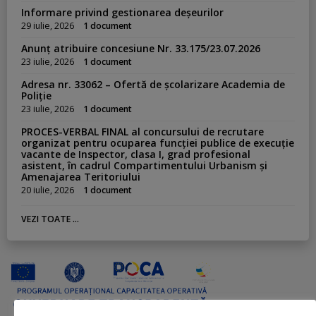
Informare privind gestionarea deșeurilor
29 iulie, 2026
1 document
Anunț atribuire concesiune Nr. 33.175/23.07.2026
23 iulie, 2026
1 document
Adresa nr. 33062 – Ofertă de școlarizare Academia de
Poliție
23 iulie, 2026
1 document
PROCES-VERBAL FINAL al concursului de recrutare
organizat pentru ocuparea funcției publice de execuție
vacante de Inspector, clasa I, grad profesional
asistent, în cadrul Compartimentului Urbanism și
Amenajarea Teritoriului
20 iulie, 2026
1 document
VEZI TOATE ...