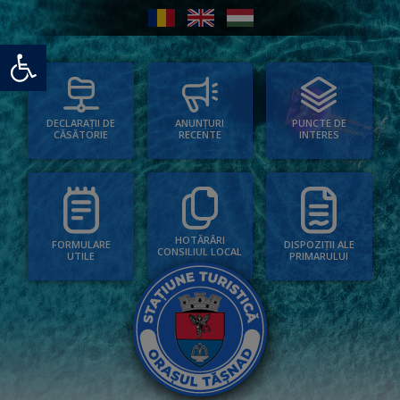
Deschide bara de unelte
PUNCTE DE
ANUNȚURI
DECLARAȚII DE
INTERES
RECENTE
CĂSĂTORIE
HOTĂRÂRI
FORMULARE
DISPOZIȚII ALE
CONSILIUL LOCAL
UTILE
PRIMARULUI