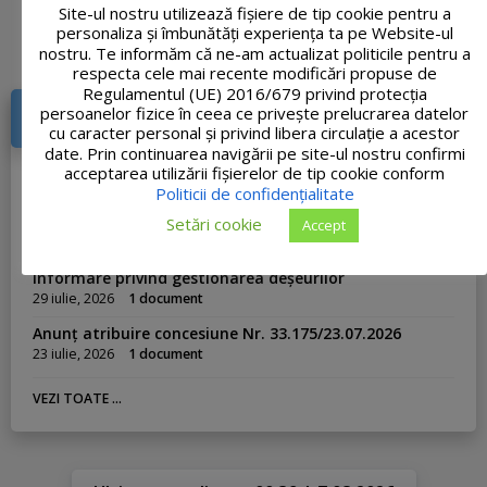
Site-ul nostru utilizează fişiere de tip cookie pentru a
personaliza și îmbunătăți experiența ta pe Website-ul
nostru. Te informăm că ne-am actualizat politicile pentru a
respecta cele mai recente modificări propuse de
Regulamentul (UE) 2016/679 privind protecția
persoanelor fizice în ceea ce privește prelucrarea datelor
DOCUMENTE RECENTE
cu caracter personal și privind libera circulație a acestor
date. Prin continuarea navigării pe site-ul nostru confirmi
Publicație de căsătorie din 03.08.2026
acceptarea utilizării fişierelor de tip cookie conform
3 august, 2026
1 document
Politicii de confidențialitate
Anunț atribuire vânzare teren din 31.07.2026
Setări cookie
Accept
31 iulie, 2026
1 document
Informare privind gestionarea deșeurilor
29 iulie, 2026
1 document
Anunț atribuire concesiune Nr. 33.175/23.07.2026
23 iulie, 2026
1 document
VEZI TOATE ...