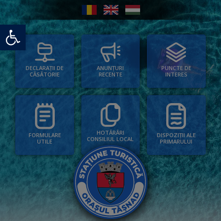
Deschide bara de unelte
PUNCTE DE
ANUNȚURI
DECLARAȚII DE
INTERES
RECENTE
CĂSĂTORIE
HOTĂRÂRI
FORMULARE
DISPOZIȚII ALE
CONSILIUL LOCAL
UTILE
PRIMARULUI