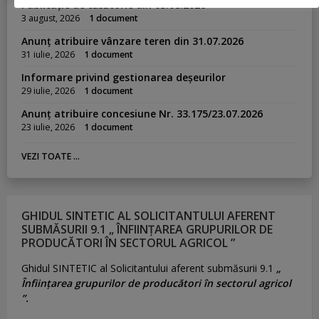
Publicație de căsătorie din 03.08.2026
3 august, 2026
1 document
Anunț atribuire vânzare teren din 31.07.2026
31 iulie, 2026
1 document
Informare privind gestionarea deșeurilor
29 iulie, 2026
1 document
Anunț atribuire concesiune Nr. 33.175/23.07.2026
23 iulie, 2026
1 document
VEZI TOATE ...
GHIDUL SINTETIC AL SOLICITANTULUI AFERENT
SUBMĂSURII 9.1 „ ÎNFIINȚAREA GRUPURILOR DE
PRODUCĂTORI ÎN SECTORUL AGRICOL ”
Ghidul SINTETIC al Solicitantului aferent submăsurii 9.1
„
Înființarea grupurilor de producători în sectorul agricol
”.