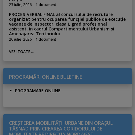
23 iulie, 2026
1 document
PROCES-VERBAL FINAL al concursului de recrutare
organizat pentru ocuparea funcției publice de execuție
vacante de Inspector, clasa I, grad profesional
asistent, în cadrul Compartimentului Urbanism și
Amenajarea Teritoriului
20 iulie, 2026
1 document
VEZI TOATE ...
PROGRAMĂRI ONLINE BULETINE
PROGRAMARE ONLINE
CREŞTEREA MOBILITĂŢII URBANE DIN ORAŞUL
TĂŞNAD PRIN CREAREA CORIDORULUI DE
MOBILITATE PE DIRECŢIA NORD-VEST