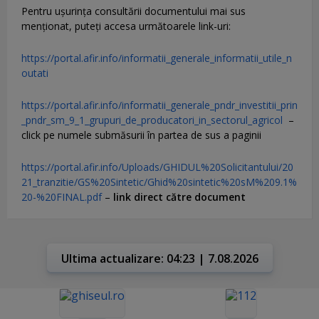
Pentru uşurinţa consultării documentului mai sus
menţionat, puteţi accesa următoarele link-uri:
https://portal.afir.info/informatii_generale_informatii_utile_n
outati
https://portal.afir.info/informatii_generale_pndr_investitii_prin
_pndr_sm_9_1_grupuri_de_producatori_in_sectorul_agricol
–
click pe numele submăsurii în partea de sus a paginii
https://portal.afir.info/Uploads/GHIDUL%20Solicitantului/20
21_tranzitie/GS%20Sintetic/Ghid%20sintetic%20sM%209.1%
20-%20FINAL.pdf
–
link direct către document
Ultima actualizare: 04:23 | 7.08.2026