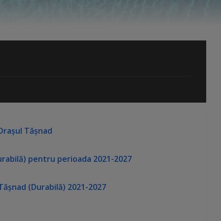
 Orașul Tășnad
rabilă) pentru perioada 2021-2027
 Tășnad (Durabilă) 2021-2027