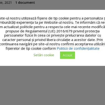
ie, 2021
1 document
Site-ul nostru utilizează fişiere de tip cookie pentru a personaliza ș
îmbunătăți experiența ta pe Website-ul nostru. Te informăm că ne
m actualizat politicile pentru a respecta cele mai recente modifică
propuse de Regulamentul (UE) 2016/679 privind protecția
persoanelor fizice în ceea ce privește prelucrarea datelor cu
caracter personal și privind libera circulație a acestor date. Prin
continuarea navigării pe site-ul nostru confirmi acceptarea utilizări
fişierelor de tip cookie conform
Politicii de confidențialitate
Setări cookie
Accept