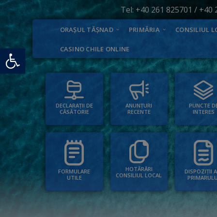
Tel:
+40 261 825701
/
+40 
ORAȘUL TĂȘNAD
PRIMĂRIA
CONSILIUL L
Deschide bara de unelte
CASINO CHILE ONLINE
PUNCTE D
ANUNȚURI
DECLARAȚII DE
INTERES
RECENTE
CĂSĂTORIE
HOTĂRÂRI
FORMULARE
DISPOZIȚII 
CONSILIUL LOCAL
UTILE
PRIMARULU