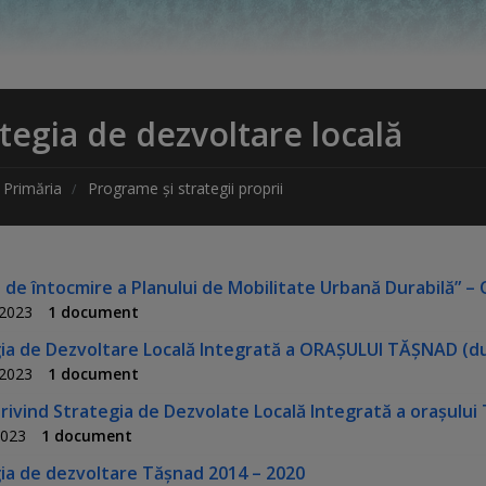
tegia de dezvoltare locală
Primăria
Programe și strategii proprii
ii de întocmire a Planului de Mobilitate Urbană Durabilă” –
 2023
1 document
ia de Dezvoltare Locală Integrată a ORAȘULUI TĂȘNAD (du
 2023
1 document
rivind Strategia de Dezvolate Locală Integrată a orașului
2023
1 document
ia de dezvoltare Tășnad 2014 – 2020