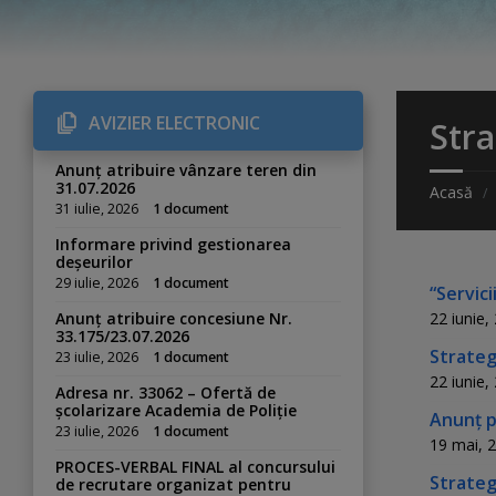
AVIZIER ELECTRONIC
Stra
Anunț atribuire vânzare teren din
31.07.2026
Acasă
31 iulie, 2026
1 document
Informare privind gestionarea
deșeurilor
29 iulie, 2026
1 document
“Servic
Anunț atribuire concesiune Nr.
22 iunie,
33.175/23.07.2026
Strateg
23 iulie, 2026
1 document
22 iunie,
Adresa nr. 33062 – Ofertă de
școlarizare Academia de Poliție
Anunț p
23 iulie, 2026
1 document
19 mai, 
PROCES-VERBAL FINAL al concursului
Strateg
de recrutare organizat pentru