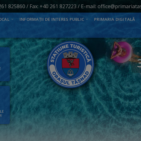
261 825860
/ Fax: +40 261 827223 / E-mail:
office@primariata
OCAL
INFORMAȚII DE INTERES PUBLIC
PRIMARIA DIGITALĂ
E
ALE
I