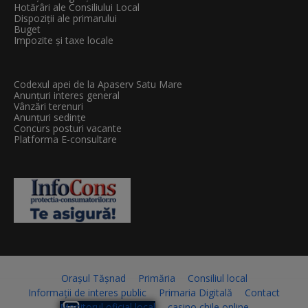
Hotărâri ale Consiliului Local
Dispoziții ale primarului
Buget
Impozite și taxe locale
Codexul apei de la Apaserv Satu Mare
Anunțuri interes general
Vânzări terenuri
Anunțuri sedințe
Concurs posturi vacante
Platforma E-consultare
Orașul Tășnad
Primăria
Consiliul local
Informații de interes public
Primaria Digitală
Contact
Monitorul oficial local
casino chile online