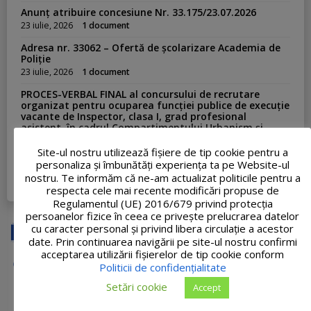
Anunț atribuire concesiune Nr. 33.175/23.07.2026
23 iulie, 2026
1 document
Adresa nr. 33062 – Ofertă de școlarizare Academia de
Poliție
23 iulie, 2026
1 document
PROCES-VERBAL FINAL al concursului de recrutare
organizat pentru ocuparea funcției publice de execuție
vacante de Inspector, clasa I, grad profesional
asistent, în cadrul Compartimentului Urbanism și
Amenajarea Teritoriului
Site-ul nostru utilizează fişiere de tip cookie pentru a
20 iulie, 2026
1 document
personaliza și îmbunătăți experiența ta pe Website-ul
nostru. Te informăm că ne-am actualizat politicile pentru a
VEZI TOATE ...
respecta cele mai recente modificări propuse de
Regulamentul (UE) 2016/679 privind protecția
persoanelor fizice în ceea ce privește prelucrarea datelor
cu caracter personal și privind libera circulație a acestor
date. Prin continuarea navigării pe site-ul nostru confirmi
acceptarea utilizării fişierelor de tip cookie conform
Politicii de confidențialitate
Setări cookie
Accept