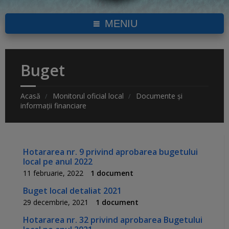
MENIU
Buget
Acasă
Monitorul oficial local
Documente și
informații financiare
Hotararea nr. 9 privind aprobarea bugetului
local pe anul 2022
11 februarie, 2022
1 document
Buget local detaliat 2021
29 decembrie, 2021
1 document
Hotararea nr. 32 privind aprobarea Bugetului