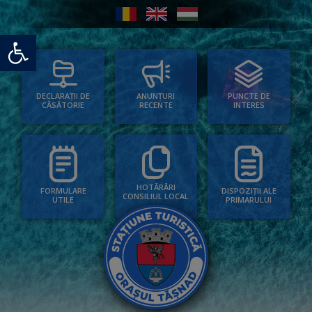
Deschide bara de unelte
PUNCTE DE
ANUNȚURI
DECLARAȚII DE
INTERES
RECENTE
CĂSĂTORIE
HOTĂRÂRI
FORMULARE
DISPOZIȚII ALE
CONSILIUL LOCAL
UTILE
PRIMARULUI