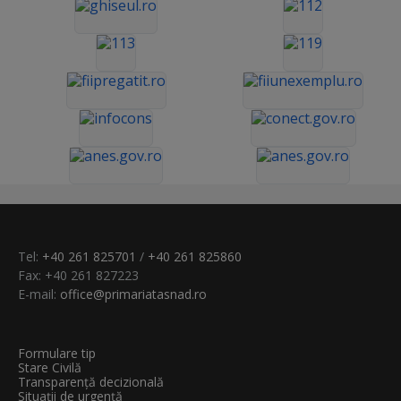
Tel:
+40 261 825701
/
+40 261 825860
Fax: +40 261 827223
E-mail:
office@primariatasnad.ro
Formulare tip
Stare Civilă
Transparenţă decizională
Situații de urgență