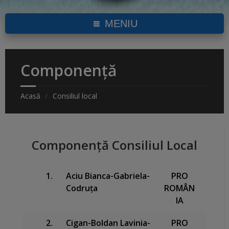
MENIU
Componență
Acasă
Consiliul local
Componență Consiliul Local
1.
Aciu Bianca-Gabriela-
PRO
Codruţa
ROMÂN
IA
2.
Cigan-Boldan Lavinia-
PRO