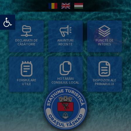
Deschide bara de unelte
PUNCTE DE
ANUNȚURI
DECLARAȚII DE
INTERES
RECENTE
CĂSĂTORIE
HOTĂRÂRI
FORMULARE
DISPOZIȚII ALE
CONSILIUL LOCAL
UTILE
PRIMARULUI