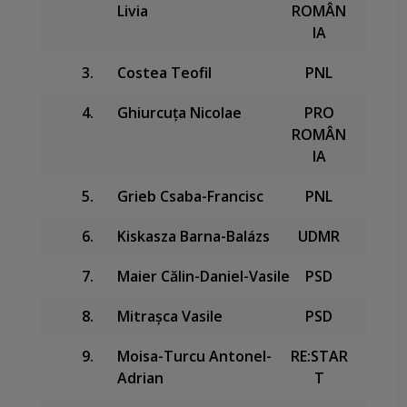
Livia
ROMÂN
IA
3.
Costea Teofil
PNL
4.
Ghiurcuța Nicolae
PRO
ROMÂN
IA
5.
Grieb Csaba-Francisc
PNL
6.
Kiskasza Barna-Balázs
UDMR
7.
Maier Călin-Daniel-Vasile
PSD
8.
Mitrașca Vasile
PSD
9.
Moisa-Turcu Antonel-
RE:STAR
Adrian
T