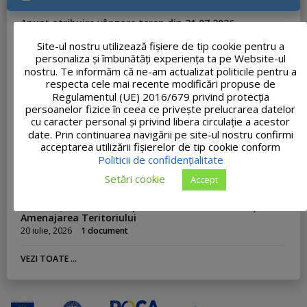
Anunț atribuire vânzare teren din 31.07.2026
31 iulie, 2026
1 document
Site-ul nostru utilizează fişiere de tip cookie pentru a
personaliza și îmbunătăți experiența ta pe Website-ul
Informare privind gestionarea deșeurilor
nostru. Te informăm că ne-am actualizat politicile pentru a
29 iulie, 2026
1 document
respecta cele mai recente modificări propuse de
Anunț atribuire concesiune Nr. 33.175/23.07.2026
Regulamentul (UE) 2016/679 privind protecția
23 iulie, 2026
1 document
persoanelor fizice în ceea ce privește prelucrarea datelor
cu caracter personal și privind libera circulație a acestor
Adresa nr. 33062 – Ofertă de școlarizare Academia de
date. Prin continuarea navigării pe site-ul nostru confirmi
Poliție
acceptarea utilizării fişierelor de tip cookie conform
23 iulie, 2026
1 document
Politicii de confidențialitate
PROCES-VERBAL FINAL al concursului de recrutare
Setări cookie
Accept
organizat pentru ocuparea funcției publice de execuție
vacante de Inspector, clasa I, grad profesional
asistent, în cadrul Compartimentului Urbanism și
Amenajarea Teritoriului
20 iulie, 2026
1 document
VEZI TOATE ...