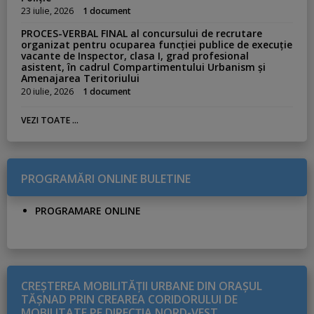
23 iulie, 2026
1 document
PROCES-VERBAL FINAL al concursului de recrutare
organizat pentru ocuparea funcției publice de execuție
vacante de Inspector, clasa I, grad profesional
asistent, în cadrul Compartimentului Urbanism și
Amenajarea Teritoriului
20 iulie, 2026
1 document
VEZI TOATE ...
PROGRAMĂRI ONLINE BULETINE
PROGRAMARE ONLINE
CREŞTEREA MOBILITĂŢII URBANE DIN ORAŞUL
TĂŞNAD PRIN CREAREA CORIDORULUI DE
MOBILITATE PE DIRECŢIA NORD-VEST