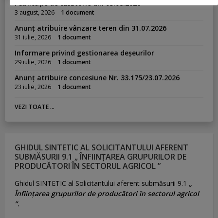
Publicație de căsătorie din 03.08.2026
3 august, 2026
1 document
Anunț atribuire vânzare teren din 31.07.2026
31 iulie, 2026
1 document
Informare privind gestionarea deșeurilor
29 iulie, 2026
1 document
Anunț atribuire concesiune Nr. 33.175/23.07.2026
23 iulie, 2026
1 document
VEZI TOATE ...
GHIDUL SINTETIC AL SOLICITANTULUI AFERENT
SUBMĂSURII 9.1 „ ÎNFIINȚAREA GRUPURILOR DE
PRODUCĂTORI ÎN SECTORUL AGRICOL ”
Ghidul SINTETIC al Solicitantului aferent submăsurii 9.1
„
Înființarea grupurilor de producători în sectorul agricol
”.