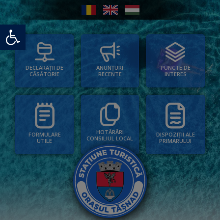
Deschide bara de unelte
PUNCTE DE
ANUNȚURI
DECLARAȚII DE
INTERES
RECENTE
CĂSĂTORIE
HOTĂRÂRI
FORMULARE
DISPOZIȚII ALE
CONSILIUL LOCAL
UTILE
PRIMARULUI