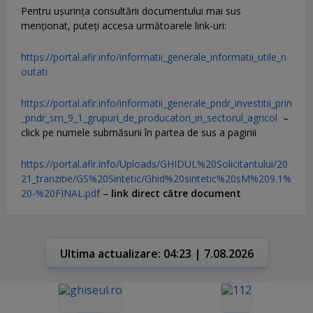
Pentru uşurinţa consultării documentului mai sus
menţionat, puteţi accesa următoarele link-uri:
https://portal.afir.info/informatii_generale_informatii_utile_n
outati
https://portal.afir.info/informatii_generale_pndr_investitii_prin
_pndr_sm_9_1_grupuri_de_producatori_in_sectorul_agricol
–
click pe numele submăsurii în partea de sus a paginii
https://portal.afir.info/Uploads/GHIDUL%20Solicitantului/20
21_tranzitie/GS%20Sintetic/Ghid%20sintetic%20sM%209.1%
20-%20FINAL.pdf
–
link direct către document
Ultima actualizare: 04:23 | 7.08.2026