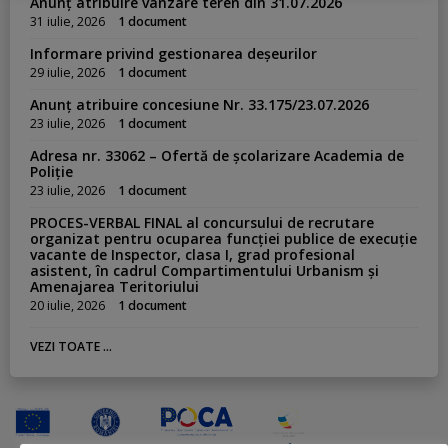
Anunț atribuire vânzare teren din 31.07.2026
31 iulie, 2026
1 document
Informare privind gestionarea deșeurilor
29 iulie, 2026
1 document
Anunț atribuire concesiune Nr. 33.175/23.07.2026
23 iulie, 2026
1 document
Adresa nr. 33062 – Ofertă de școlarizare Academia de
Poliție
23 iulie, 2026
1 document
PROCES-VERBAL FINAL al concursului de recrutare
organizat pentru ocuparea funcției publice de execuție
vacante de Inspector, clasa I, grad profesional
asistent, în cadrul Compartimentului Urbanism și
Amenajarea Teritoriului
20 iulie, 2026
1 document
VEZI TOATE ...