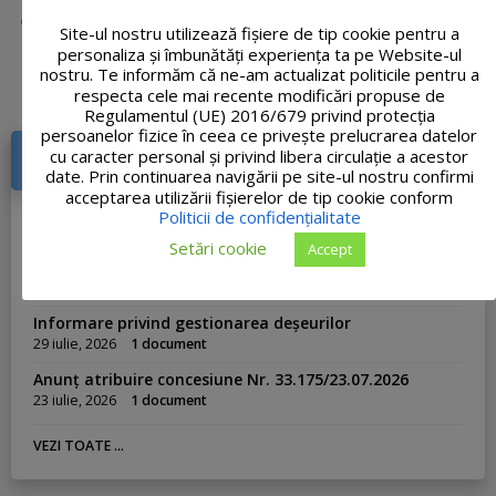
Site-ul nostru utilizează fişiere de tip cookie pentru a
personaliza și îmbunătăți experiența ta pe Website-ul
nostru. Te informăm că ne-am actualizat politicile pentru a
respecta cele mai recente modificări propuse de
Regulamentul (UE) 2016/679 privind protecția
persoanelor fizice în ceea ce privește prelucrarea datelor
cu caracter personal și privind libera circulație a acestor
DOCUMENTE RECENTE
date. Prin continuarea navigării pe site-ul nostru confirmi
acceptarea utilizării fişierelor de tip cookie conform
Publicație de căsătorie din 03.08.2026
Politicii de confidențialitate
3 august, 2026
1 document
Setări cookie
Accept
Anunț atribuire vânzare teren din 31.07.2026
31 iulie, 2026
1 document
Informare privind gestionarea deșeurilor
29 iulie, 2026
1 document
Anunț atribuire concesiune Nr. 33.175/23.07.2026
23 iulie, 2026
1 document
VEZI TOATE ...