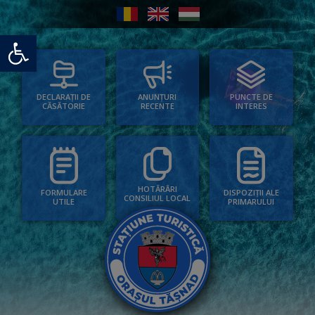
Deschide bara de unelte
PUNCTE DE
ANUNȚURI
DECLARAȚII DE
INTERES
RECENTE
CĂSĂTORIE
HOTĂRÂRI
FORMULARE
DISPOZIȚII ALE
CONSILIUL LOCAL
UTILE
PRIMARULUI