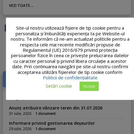
VEZI TOATE ...
Site-ul nostru utilizează fişiere de tip cookie pentru a
personaliza și îmbunătăți experiența ta pe Website-ul
nostru. Te informăm că ne-am actualizat politicile pentru a
respecta cele mai recente modificări propuse de
Regulamentul (UE) 2016/679 privind protecția
persoanelor fizice în ceea ce privește prelucrarea datelor
cu caracter personal și privind libera circulație a acestor
date. Prin continuarea navigării pe site-ul nostru confirmi
acceptarea utilizării fişierelor de tip cookie conform
Politicii de confidențialitate
DOCUMENTE RECENTE
Setări cookie
Accept
Publicație de căsătorie din 03.08.2026
3 august, 2026
1 document
Anunț atribuire vânzare teren din 31.07.2026
31 iulie, 2026
1 document
Informare privind gestionarea deșeurilor
29 iulie, 2026
1 document