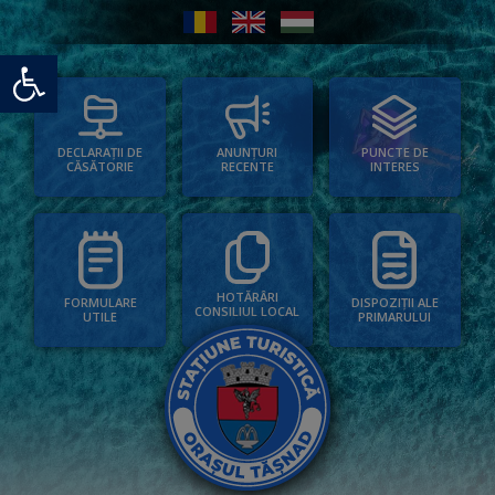
Deschide bara de unelte
PUNCTE DE
ANUNȚURI
DECLARAȚII DE
INTERES
RECENTE
CĂSĂTORIE
HOTĂRÂRI
FORMULARE
DISPOZIȚII ALE
CONSILIUL LOCAL
UTILE
PRIMARULUI