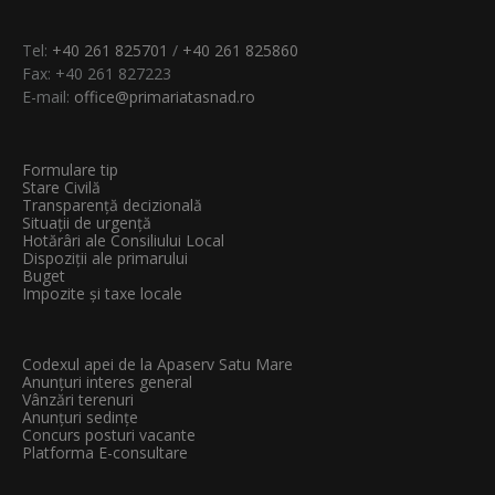
Tel:
+40 261 825701
/
+40 261 825860
Fax: +40 261 827223
E-mail:
office@primariatasnad.ro
Formulare tip
Stare Civilă
Transparenţă decizională
Situații de urgență
Hotărâri ale Consiliului Local
Dispoziții ale primarului
Buget
Impozite și taxe locale
Codexul apei de la Apaserv Satu Mare
Anunțuri interes general
Vânzări terenuri
Anunțuri sedințe
Concurs posturi vacante
Platforma E-consultare