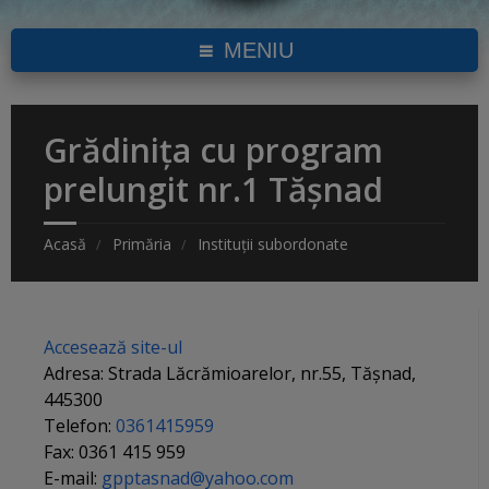
MENIU
Grădinița cu program
prelungit nr.1 Tășnad
Acasă
Primăria
Instituții subordonate
Accesează site-ul
Adresa: Strada Lăcrămioarelor, nr.55, Tășnad,
445300
Telefon:
0361415959
Fax: 0361 415 959
E-mail:
gpptasnad@yahoo.com