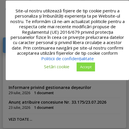
Site-ul nostru utilizează fişiere de tip cookie pentru a
personaliza și îmbunătăți experiența ta pe Website-ul
nostru. Te informăm că ne-am actualizat politicile pentru a
respecta cele mai recente modificări propuse de
Regulamentul (UE) 2016/679 privind protecția
persoanelor fizice în ceea ce privește prelucrarea datelor
cu caracter personal și privind libera circulație a acestor
DOCUMENTE RECENTE
date. Prin continuarea navigării pe site-ul nostru confirmi
acceptarea utilizării fişierelor de tip cookie conform
Publicație de căsătorie din 03.08.2026
Politicii de confidențialitate
3 august, 2026
1 document
Setări cookie
Accept
Anunț atribuire vânzare teren din 31.07.2026
31 iulie, 2026
1 document
Informare privind gestionarea deșeurilor
29 iulie, 2026
1 document
Anunț atribuire concesiune Nr. 33.175/23.07.2026
23 iulie, 2026
1 document
VEZI TOATE ...