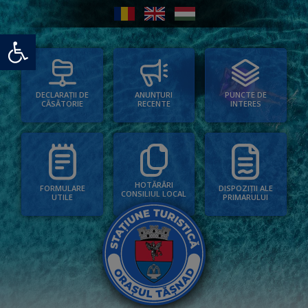
Deschide bara de unelte
PUNCTE DE
ANUNȚURI
DECLARAȚII DE
INTERES
RECENTE
CĂSĂTORIE
HOTĂRÂRI
FORMULARE
DISPOZIȚII ALE
CONSILIUL LOCAL
UTILE
PRIMARULUI