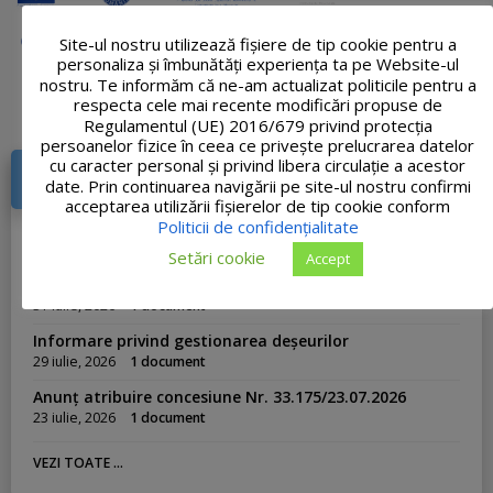
Site-ul nostru utilizează fişiere de tip cookie pentru a
personaliza și îmbunătăți experiența ta pe Website-ul
nostru. Te informăm că ne-am actualizat politicile pentru a
respecta cele mai recente modificări propuse de
Regulamentul (UE) 2016/679 privind protecția
persoanelor fizice în ceea ce privește prelucrarea datelor
cu caracter personal și privind libera circulație a acestor
DOCUMENTE RECENTE
date. Prin continuarea navigării pe site-ul nostru confirmi
acceptarea utilizării fişierelor de tip cookie conform
Politicii de confidențialitate
Publicație de căsătorie din 03.08.2026
3 august, 2026
1 document
Setări cookie
Accept
Anunț atribuire vânzare teren din 31.07.2026
31 iulie, 2026
1 document
Informare privind gestionarea deșeurilor
29 iulie, 2026
1 document
Anunț atribuire concesiune Nr. 33.175/23.07.2026
23 iulie, 2026
1 document
VEZI TOATE ...