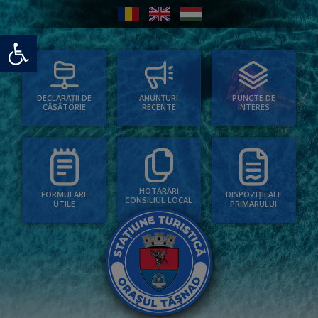
Deschide bara de unelte
PUNCTE DE
ANUNȚURI
DECLARAȚII DE
INTERES
RECENTE
CĂSĂTORIE
HOTĂRÂRI
FORMULARE
DISPOZIȚII ALE
CONSILIUL LOCAL
UTILE
PRIMARULUI