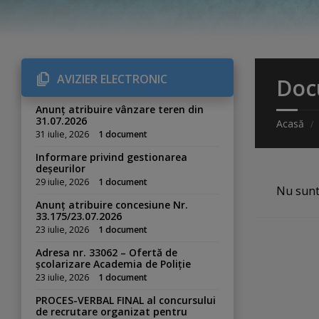
AVIZIER ELECTRONIC
Doc
Anunț atribuire vânzare teren din
31.07.2026
Acasă
31 iulie, 2026
1 document
Informare privind gestionarea
deșeurilor
29 iulie, 2026
1 document
Nu sun
Anunț atribuire concesiune Nr.
33.175/23.07.2026
23 iulie, 2026
1 document
Adresa nr. 33062 – Ofertă de
școlarizare Academia de Poliție
23 iulie, 2026
1 document
PROCES-VERBAL FINAL al concursului
de recrutare organizat pentru