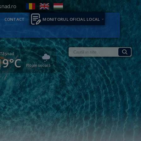
snad.ro
CONTACT
MONITORUL OFICIAL LOCAL
Tăşnad
19°C
Ploaie ușoară