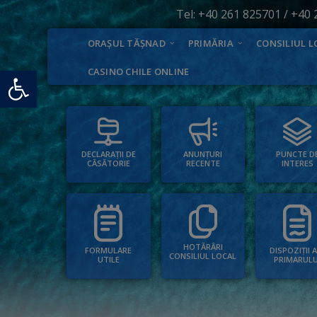
Tel:
+40 261 825701
/
+40 
ORAȘUL TĂȘNAD
PRIMĂRIA
CONSILIUL L
Deschide bara de unelte
CASINO CHILE ONLINE
PUNCTE D
ANUNȚURI
DECLARAȚII DE
INTERES
RECENTE
CĂSĂTORIE
HOTĂRÂRI
FORMULARE
DISPOZIȚII 
CONSILIUL LOCAL
UTILE
PRIMARULU