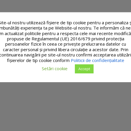
Site-ul nostru utilizează fişiere de tip cookie pentru a personaliza ș
îmbunătăți experiența ta pe Website-ul nostru. Te informăm că ne
m actualizat politicile pentru a respecta cele mai recente modifică
propuse de Regulamentul (UE) 2016/679 privind protecția
persoanelor fizice în ceea ce privește prelucrarea datelor cu
caracter personal și privind libera circulație a acestor date. Prin
continuarea navigării pe site-ul nostru confirmi acceptarea utilizări
fişierelor de tip cookie conform
Politicii de confidențialitate
Setări cookie
Accept