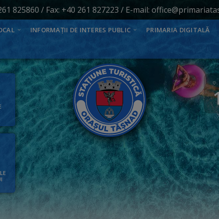
261 825860
/ Fax: +40 261 827223 / E-mail:
office@primariata
OCAL
INFORMAȚII DE INTERES PUBLIC
PRIMARIA DIGITALĂ
E
ALE
I