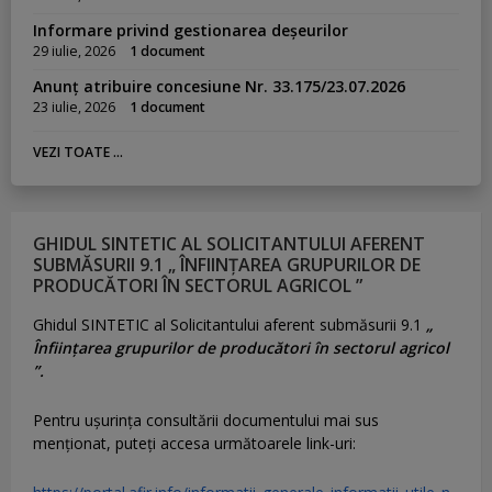
Informare privind gestionarea deșeurilor
29 iulie, 2026
1 document
Anunț atribuire concesiune Nr. 33.175/23.07.2026
23 iulie, 2026
1 document
VEZI TOATE ...
GHIDUL SINTETIC AL SOLICITANTULUI AFERENT
SUBMĂSURII 9.1 „ ÎNFIINȚAREA GRUPURILOR DE
PRODUCĂTORI ÎN SECTORUL AGRICOL ”
Ghidul SINTETIC al Solicitantului aferent submăsurii 9.1
„
Înființarea grupurilor de producători în sectorul agricol
”.
Pentru uşurinţa consultării documentului mai sus
menţionat, puteţi accesa următoarele link-uri: