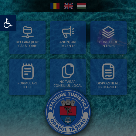
Deschide bara de unelte
PUNCTE DE
ANUNȚURI
DECLARAȚII DE
INTERES
RECENTE
CĂSĂTORIE
HOTĂRÂRI
FORMULARE
DISPOZIȚII ALE
CONSILIUL LOCAL
UTILE
PRIMARULUI