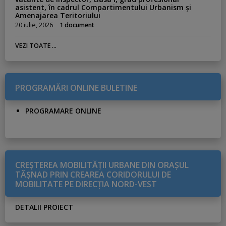
asistent, în cadrul Compartimentului Urbanism și
Amenajarea Teritoriului
20 iulie, 2026
1 document
VEZI TOATE ...
PROGRAMĂRI ONLINE BULETINE
PROGRAMARE ONLINE
CREŞTEREA MOBILITĂŢII URBANE DIN ORAŞUL
TĂŞNAD PRIN CREAREA CORIDORULUI DE
MOBILITATE PE DIRECŢIA NORD-VEST
DETALII PROIECT