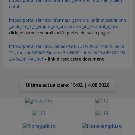
https://portal.afir.info/informatii_generale_informatii_utile_n
outati
https://portal.afir.info/informatii_generale_pndr_investitii_prin
_pndr_sm_9_1_grupuri_de_producatori_in_sectorul_agricol
–
click pe numele submăsurii în partea de sus a paginii
https://portal.afir.info/Uploads/GHIDUL%20Solicitantului/20
21_tranzitie/GS%20Sintetic/Ghid%20sintetic%20sM%209.1%
20-%20FINAL.pdf
–
link direct către document
Ultima actualizare: 15:02 | 4.08.2026