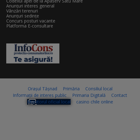
Codexul apei de la Apaserv Satu Mare
Anunțuri interes general
Vânzări terenuri
Anunțuri sedințe
Concurs posturi vacante
Platforma E-consultare
Orașul Tășnad
Primăria
Consiliul local
Informații de interes public
Primaria Digitală
Contact
Monitorul oficial local
casino chile online