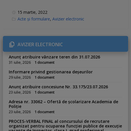
15 martie, 2022
C
Acte și formulare
,
Avizier electronic
a
t
e
g
o
r
AVIZIER ELECTRONIC
i
e
s
Anunț atribuire vânzare teren din 31.07.2026
:
31 iulie, 2026
1 document
Informare privind gestionarea deșeurilor
29 iulie, 2026
1 document
Anunț atribuire concesiune Nr. 33.175/23.07.2026
23 iulie, 2026
1 document
Adresa nr. 33062 – Ofertă de școlarizare Academia de
Poliție
23 iulie, 2026
1 document
PROCES-VERBAL FINAL al concursului de recrutare
organizat pentru ocuparea funcției publice de execuție
vacante de Inspector, clasa I, grad profesional