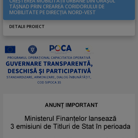
CREŞTEREA MOBILITĂŢII URBANE DIN ORAŞUL
TĂŞNAD PRIN CREAREA CORIDORULUI DE
MOBILITATE PE DIRECŢIA NORD-VEST
DETALII PROIECT