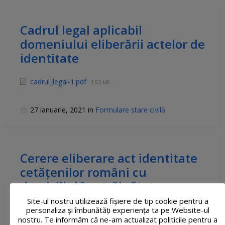
Cadrul legal aplicabil
domeniului eliberării actelor de
identitate
cadrul_legal-1.pdf
152 kB
27 ianuarie, 2021
in
Formulare stare civilă
Cerere eliberare act identitate
cetățenilor români cu
domiciliul în străinătate
Site-ul nostru utilizează fişiere de tip cookie pentru a
personaliza și îmbunătăți experiența ta pe Website-ul
cerere_act_identitate_CRDS-1.pdf
38 kB
nostru. Te informăm că ne-am actualizat politicile pentru a