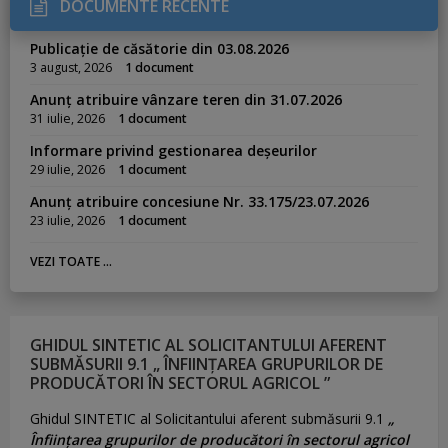
DOCUMENTE RECENTE
Publicație de căsătorie din 03.08.2026
3 august, 2026
1 document
Anunț atribuire vânzare teren din 31.07.2026
31 iulie, 2026
1 document
Informare privind gestionarea deșeurilor
29 iulie, 2026
1 document
Anunț atribuire concesiune Nr. 33.175/23.07.2026
23 iulie, 2026
1 document
VEZI TOATE ...
GHIDUL SINTETIC AL SOLICITANTULUI AFERENT
SUBMĂSURII 9.1 „ ÎNFIINȚAREA GRUPURILOR DE
PRODUCĂTORI ÎN SECTORUL AGRICOL ”
Ghidul SINTETIC al Solicitantului aferent submăsurii 9.1
„
Înființarea grupurilor de producători în sectorul agricol