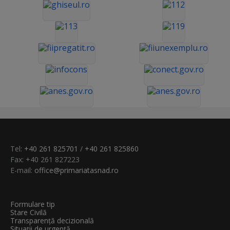
Tel:
+40 261 825701
/
+40 261 825860
Fax: +40 261 827223
E-mail:
office@primariatasnad.ro
Formulare tip
Stare Civilă
Transparenţă decizională
Situații de urgență