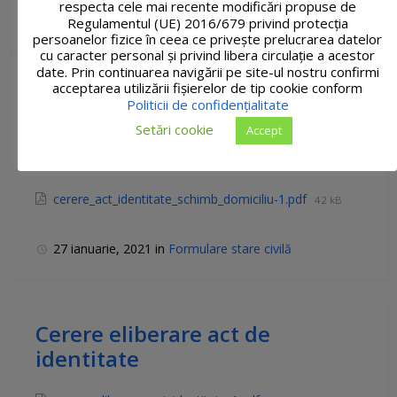
respecta cele mai recente modificări propuse de
Regulamentul (UE) 2016/679 privind protecția
27 ianuarie, 2021
in
Formulare stare civilă
persoanelor fizice în ceea ce privește prelucrarea datelor
cu caracter personal și privind libera circulație a acestor
date. Prin continuarea navigării pe site-ul nostru confirmi
acceptarea utilizării fişierelor de tip cookie conform
Cerere eliberare act identitate
Politicii de confidențialitate
ca urmare a schimbării
Setări cookie
Accept
domiciliului
cerere_act_identitate_schimb_domiciliu-1.pdf
42 kB
27 ianuarie, 2021
in
Formulare stare civilă
Cerere eliberare act de
identitate