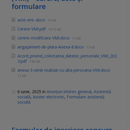
formulare
acte-vmi-.docx
14 kB
Cerere-VMI.pdf
1010 kB
cerere-modificare-VMI.docx
13 kB
angajament-de-plata-Anexa-8.docx
13 kB
Acord_privind_colectarea_datelor_personale_VMI_202
3.pdf
196 kB
anexa-3-venit-realizat-cu-alta-persoana-VMI.docx
12 kB
6 iunie, 2025
in
Anunțuri interes general
,
Asistență
socială
,
Avizier electronic
,
Formulare asistență
socială
Formular de inscriere concurs