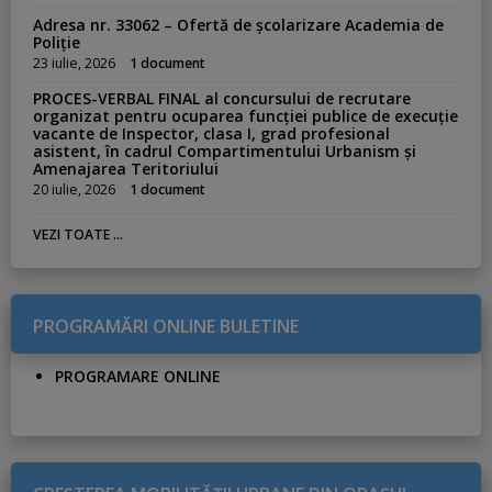
r
Adresa nr. 33062 – Ofertă de școlarizare Academia de
t
Poliție
i
23 iulie, 2026
1 document
c
PROCES-VERBAL FINAL al concursului de recrutare
o
organizat pentru ocuparea funcției publice de execuție
vacante de Inspector, clasa I, grad profesional
l
asistent, în cadrul Compartimentului Urbanism și
e
Amenajarea Teritoriului
20 iulie, 2026
1 document
VEZI TOATE ...
PROGRAMĂRI ONLINE BULETINE
PROGRAMARE ONLINE