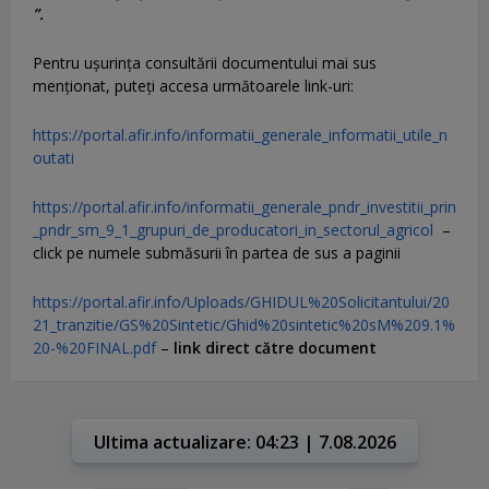
”.
Pentru uşurinţa consultării documentului mai sus
menţionat, puteţi accesa următoarele link-uri:
https://portal.afir.info/informatii_generale_informatii_utile_n
outati
https://portal.afir.info/informatii_generale_pndr_investitii_prin
_pndr_sm_9_1_grupuri_de_producatori_in_sectorul_agricol
–
click pe numele submăsurii în partea de sus a paginii
https://portal.afir.info/Uploads/GHIDUL%20Solicitantului/20
21_tranzitie/GS%20Sintetic/Ghid%20sintetic%20sM%209.1%
20-%20FINAL.pdf
–
link direct către document
Ultima actualizare: 04:23 | 7.08.2026