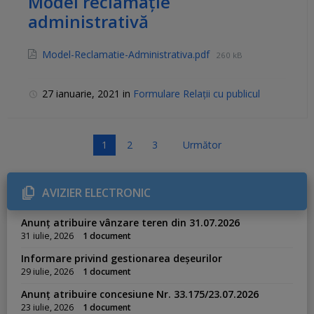
Model reclamație
administrativă
Model-Reclamatie-Administrativa.pdf
260 kB
27 ianuarie, 2021
in
Formulare Relații cu publicul
P
1
2
3
Următor
a
g
AVIZIER ELECTRONIC
i
n
Anunț atribuire vânzare teren din 31.07.2026
a
31 iulie, 2026
1 document
ț
Informare privind gestionarea deșeurilor
i
29 iulie, 2026
1 document
e
Anunț atribuire concesiune Nr. 33.175/23.07.2026
a
23 iulie, 2026
1 document