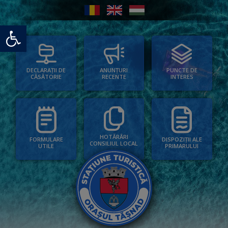
Deschide bara de unelte
PUNCTE DE
ANUNȚURI
DECLARAȚII DE
INTERES
RECENTE
CĂSĂTORIE
HOTĂRÂRI
FORMULARE
DISPOZIȚII ALE
CONSILIUL LOCAL
UTILE
PRIMARULUI