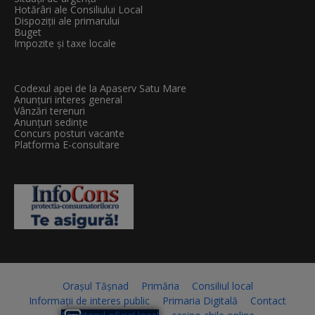
Hotărâri ale Consiliului Local
Dispoziții ale primarului
Buget
Impozite și taxe locale
Codexul apei de la Apaserv Satu Mare
Anunțuri interes general
Vânzări terenuri
Anunțuri sedințe
Concurs posturi vacante
Platforma E-consultare
Orașul Tășnad
Primăria
Consiliul local
Informații de interes public
Primaria Digitală
Contact