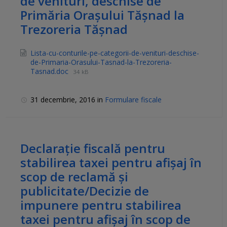
de venituri, deschise de
Primăria Oraşului Tăşnad la
Trezoreria Tăşnad
Lista-cu-conturile-pe-categorii-de-venituri-deschise-
de-Primaria-Orasului-Tasnad-la-Trezoreria-
Tasnad.doc
34 kB
31 decembrie, 2016
in
Formulare fiscale
Declaraţie fiscală pentru
stabilirea taxei pentru afişaj în
scop de reclamă şi
publicitate/Decizie de
impunere pentru stabilirea
taxei pentru afişaj în scop de