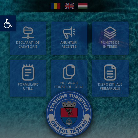
Deschide bara de unelte
PUNCTE DE
ANUNȚURI
DECLARAȚII DE
INTERES
RECENTE
CĂSĂTORIE
HOTĂRÂRI
FORMULARE
DISPOZIȚII ALE
CONSILIUL LOCAL
UTILE
PRIMARULUI