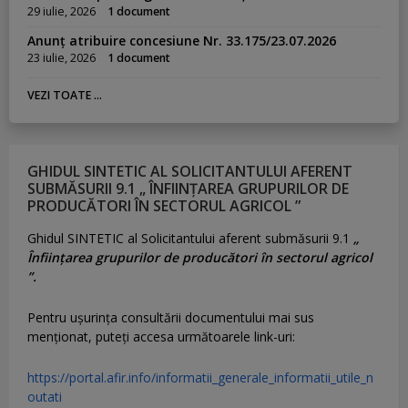
29 iulie, 2026
1 document
Anunț atribuire concesiune Nr. 33.175/23.07.2026
23 iulie, 2026
1 document
VEZI TOATE ...
GHIDUL SINTETIC AL SOLICITANTULUI AFERENT
SUBMĂSURII 9.1 „ ÎNFIINȚAREA GRUPURILOR DE
PRODUCĂTORI ÎN SECTORUL AGRICOL ”
Ghidul SINTETIC al Solicitantului aferent submăsurii 9.1
„
Înființarea grupurilor de producători în sectorul agricol
”.
Pentru uşurinţa consultării documentului mai sus
menţionat, puteţi accesa următoarele link-uri:
https://portal.afir.info/informatii_generale_informatii_utile_n
outati