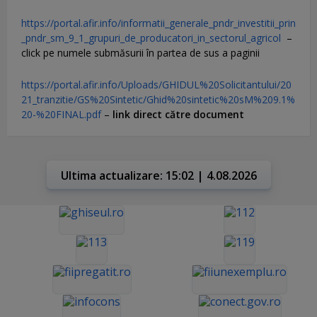
https://portal.afir.info/informatii_generale_pndr_investitii_prin
_pndr_sm_9_1_grupuri_de_producatori_in_sectorul_agricol
–
click pe numele submăsurii în partea de sus a paginii
https://portal.afir.info/Uploads/GHIDUL%20Solicitantului/20
21_tranzitie/GS%20Sintetic/Ghid%20sintetic%20sM%209.1%
20-%20FINAL.pdf
–
link direct către document
Ultima actualizare: 15:02 | 4.08.2026