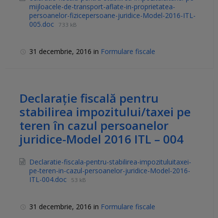
mijloacele-de-transport-aflate-in-proprietatea-
persoanelor-fizicepersoane-juridice-Model-2016-ITL-
005.doc
733 kB
31 decembrie, 2016
in
Formulare fiscale
Declaraţie fiscală pentru
stabilirea impozitului/taxei pe
teren în cazul persoanelor
juridice-Model 2016 ITL – 004
Declaratie-fiscala-pentru-stabilirea-impozituluitaxei-
pe-teren-in-cazul-persoanelor-juridice-Model-2016-
ITL-004.doc
53 kB
31 decembrie, 2016
in
Formulare fiscale