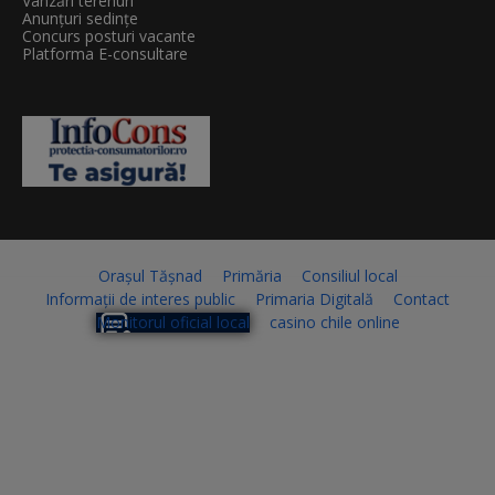
Vânzări terenuri
Anunțuri sedințe
Concurs posturi vacante
Platforma E-consultare
Orașul Tășnad
Primăria
Consiliul local
Informații de interes public
Primaria Digitală
Contact
Monitorul oficial local
casino chile online