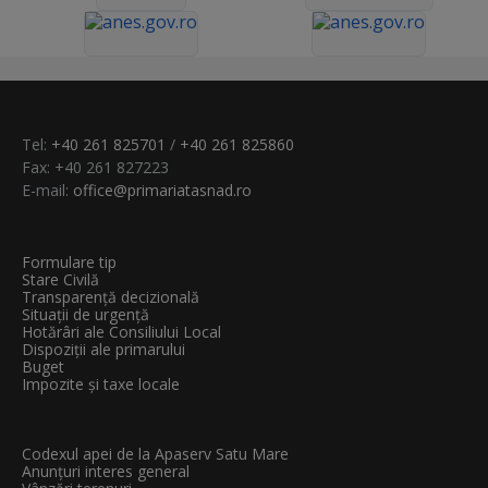
Tel:
+40 261 825701
/
+40 261 825860
Fax: +40 261 827223
E-mail:
office@primariatasnad.ro
Formulare tip
Stare Civilă
Transparenţă decizională
Situații de urgență
Hotărâri ale Consiliului Local
Dispoziții ale primarului
Buget
Impozite și taxe locale
Codexul apei de la Apaserv Satu Mare
Anunțuri interes general