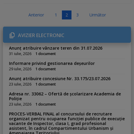
P
Anterior
1
2
3
Următor
a
g
AVIZIER ELECTRONIC
i
n
Anunț atribuire vânzare teren din 31.07.2026
a
31 iulie, 2026
1 document
ț
Informare privind gestionarea deșeurilor
i
29 iulie, 2026
1 document
e
Anunț atribuire concesiune Nr. 33.175/23.07.2026
a
23 iulie, 2026
1 document
r
Adresa nr. 33062 – Ofertă de școlarizare Academia de
t
Poliție
i
23 iulie, 2026
1 document
c
PROCES-VERBAL FINAL al concursului de recrutare
o
organizat pentru ocuparea funcției publice de execuție
vacante de Inspector, clasa I, grad profesional
l
asistent, în cadrul Compartimentului Urbanism și
e
Amenajarea Teritoriului