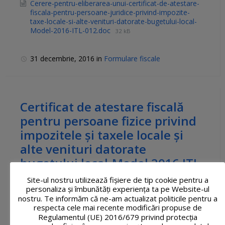
Cerere-pentru-eliberarea-unui-certificat-de-atestare-
fiscala-pentru-persoane-juridice-privind-impozite-
taxe-locale-si-alte-venituri-datorate-bugetului-local-
Model-2016-ITL-012.doc
32 kB
31 decembrie, 2016
in
Formulare fiscale
Certificat de atestare fiscală
pentru persoane fizice privind
impozitele şi taxele locale şi
alte venituri datorate
bugetului local-Model 2016 ITL
– 011
Site-ul nostru utilizează fişiere de tip cookie pentru a
personaliza și îmbunătăți experiența ta pe Website-ul
nostru. Te informăm că ne-am actualizat politicile pentru a
Certificat-de-atestare-fiscala-pentru-persoane-fizice-
respecta cele mai recente modificări propuse de
privind-impozitele-si-taxele-locale-si-alte-venituri-
Regulamentul (UE) 2016/679 privind protecția
datorate-bugetului-local-Model-2016-ITL-011.doc