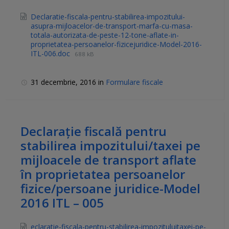
Declaratie-fiscala-pentru-stabilirea-impozitului-
asupra-mijloacelor-de-transport-marfa-cu-masa-
totala-autorizata-de-peste-12-tone-aflate-in-
proprietatea-persoanelor-fizicejuridice-Model-2016-
ITL-006.doc
688 kB
31 decembrie, 2016
in
Formulare fiscale
Declaraţie fiscală pentru
stabilirea impozitului/taxei pe
mijloacele de transport aflate
în proprietatea persoanelor
fizice/persoane juridice-Model
2016 ITL – 005
eclaratie-fiscala-pentru-stabilirea-impozituluitaxei-pe-