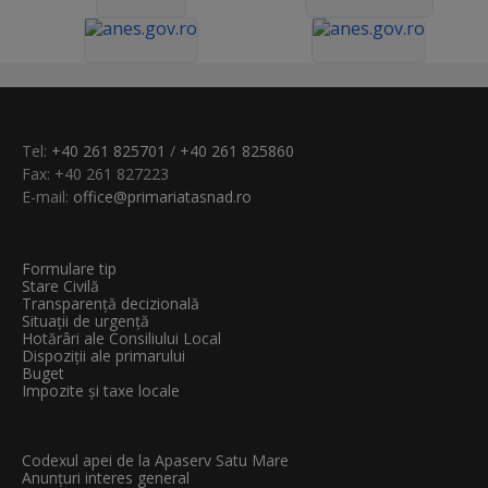
Tel:
+40 261 825701
/
+40 261 825860
Fax: +40 261 827223
E-mail:
office@primariatasnad.ro
Formulare tip
Stare Civilă
Transparenţă decizională
Situații de urgență
Hotărâri ale Consiliului Local
Dispoziții ale primarului
Buget
Impozite și taxe locale
Codexul apei de la Apaserv Satu Mare
Anunțuri interes general