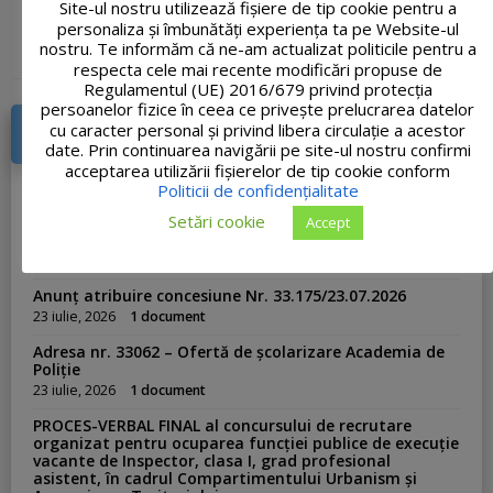
Site-ul nostru utilizează fişiere de tip cookie pentru a
personaliza și îmbunătăți experiența ta pe Website-ul
27 ianuarie, 2021
in
Formulare Relații cu publicul
nostru. Te informăm că ne-am actualizat politicile pentru a
respecta cele mai recente modificări propuse de
Regulamentul (UE) 2016/679 privind protecția
persoanelor fizice în ceea ce privește prelucrarea datelor
cu caracter personal și privind libera circulație a acestor
AVIZIER ELECTRONIC
date. Prin continuarea navigării pe site-ul nostru confirmi
acceptarea utilizării fişierelor de tip cookie conform
Anunț atribuire vânzare teren din 31.07.2026
Politicii de confidențialitate
31 iulie, 2026
1 document
Setări cookie
Accept
Informare privind gestionarea deșeurilor
29 iulie, 2026
1 document
Anunț atribuire concesiune Nr. 33.175/23.07.2026
23 iulie, 2026
1 document
Adresa nr. 33062 – Ofertă de școlarizare Academia de
Poliție
23 iulie, 2026
1 document
PROCES-VERBAL FINAL al concursului de recrutare
organizat pentru ocuparea funcției publice de execuție
vacante de Inspector, clasa I, grad profesional
asistent, în cadrul Compartimentului Urbanism și