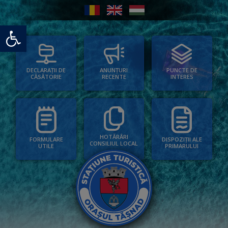
Deschide bara de unelte
PUNCTE DE
ANUNȚURI
DECLARAȚII DE
INTERES
RECENTE
CĂSĂTORIE
HOTĂRÂRI
FORMULARE
DISPOZIȚII ALE
CONSILIUL LOCAL
UTILE
PRIMARULUI