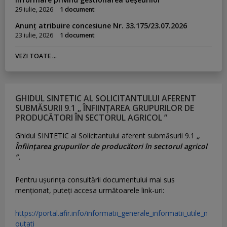
29 iulie, 2026
1 document
Anunț atribuire concesiune Nr. 33.175/23.07.2026
23 iulie, 2026
1 document
VEZI TOATE ...
GHIDUL SINTETIC AL SOLICITANTULUI AFERENT
SUBMĂSURII 9.1 „ ÎNFIINȚAREA GRUPURILOR DE
PRODUCĂTORI ÎN SECTORUL AGRICOL ”
Ghidul SINTETIC al Solicitantului aferent submăsurii 9.1
„
Înființarea grupurilor de producători în sectorul agricol
”.
Pentru uşurinţa consultării documentului mai sus
menţionat, puteţi accesa următoarele link-uri:
https://portal.afir.info/informatii_generale_informatii_utile_n
outati