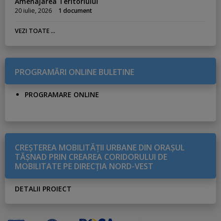
Amenajarea Teritoriului
20 iulie, 2026
1 document
VEZI TOATE ...
PROGRAMĂRI ONLINE BULETINE
PROGRAMARE ONLINE
CREŞTEREA MOBILITĂŢII URBANE DIN ORAŞUL
TĂŞNAD PRIN CREAREA CORIDORULUI DE
MOBILITATE PE DIRECŢIA NORD-VEST
DETALII PROIECT