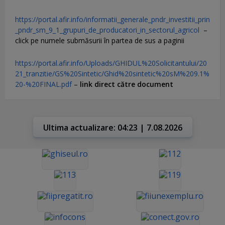
https://portal.afir.info/informatii_generale_pndr_investitii_prin
_pndr_sm_9_1_grupuri_de_producatori_in_sectorul_agricol
–
click pe numele submăsurii în partea de sus a paginii
https://portal.afir.info/Uploads/GHIDUL%20Solicitantului/20
21_tranzitie/GS%20Sintetic/Ghid%20sintetic%20sM%209.1%
20-%20FINAL.pdf
–
link direct către document
Ultima actualizare: 04:23 | 7.08.2026