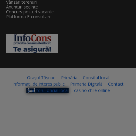
Vânzări terenuri
Anunțuri sedințe
Concurs posturi vacante
Platforma E-consultare
Orașul Tășnad
Primăria
Consiliul local
Informații de interes public
Primaria Digitală
Contact
Monitorul oficial local
casino chile online