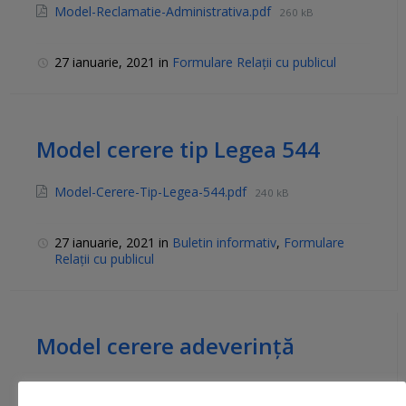
Model-Reclamatie-Administrativa.pdf
260 kB
27 ianuarie, 2021
in
Formulare Relații cu publicul
Model cerere tip Legea 544
Model-Cerere-Tip-Legea-544.pdf
240 kB
27 ianuarie, 2021
in
Buletin informativ
,
Formulare
Relații cu publicul
Model cerere adeverință
Model-cerere-adeverinta.pdf
106 kB