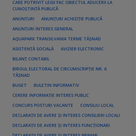
CARE POTRIVIT LEGII FAC OBIECTUL ADUCERII LA
e
s
CUNOȘTINȚĂ PUBLICĂ
:
ANUNȚURI
ANUNȚURI ACHIZIȚIE PUBLICĂ
ANUNȚURI INTERES GENERAL
AQUAPARK TRANSILVANIA TERME TĂȘNAD
ASISTENȚĂ SOCIALĂ
AVIZIER ELECTRONIC
BILANȚ CONTABIL
BIROUL ELECTORAL DE CIRCUMSCRIPȚIE NR. 6
TĂȘNAD
BUGET
BULETIN INFORMATIV
CERERE INFORMAȚIE INTERES PUBLIC
CONCURS POSTURI VACANTE
CONSILIU LOCAL
DECLARAȚII DE AVERE ȘI INTERES CONSILIERI LOCALI
DECLARAȚII DE AVERE ȘI INTERES FUNCȚIONARI
DECLARAȚII DE AVERE ȘI INTERES PRIMAR