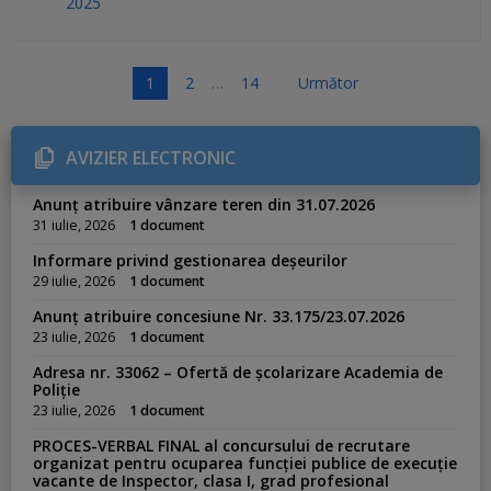
2025
P
1
2
…
14
Următor
a
g
AVIZIER ELECTRONIC
i
n
Anunț atribuire vânzare teren din 31.07.2026
a
31 iulie, 2026
1 document
ț
Informare privind gestionarea deșeurilor
i
29 iulie, 2026
1 document
e
Anunț atribuire concesiune Nr. 33.175/23.07.2026
a
23 iulie, 2026
1 document
r
Adresa nr. 33062 – Ofertă de școlarizare Academia de
t
Poliție
i
23 iulie, 2026
1 document
c
PROCES-VERBAL FINAL al concursului de recrutare
o
organizat pentru ocuparea funcției publice de execuție
vacante de Inspector, clasa I, grad profesional