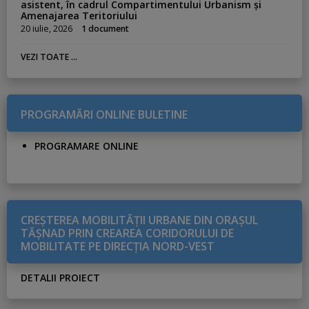
l
asistent, în cadrul Compartimentului Urbanism și
e
Amenajarea Teritoriului
20 iulie, 2026
1 document
VEZI TOATE ...
PROGRAMĂRI ONLINE BULETINE
PROGRAMARE ONLINE
CREŞTEREA MOBILITĂŢII URBANE DIN ORAŞUL
TĂŞNAD PRIN CREAREA CORIDORULUI DE
MOBILITATE PE DIRECŢIA NORD-VEST
DETALII PROIECT