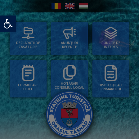
Deschide bara de unelte
PUNCTE DE
ANUNȚURI
DECLARAȚII DE
INTERES
RECENTE
CĂSĂTORIE
HOTĂRÂRI
FORMULARE
DISPOZIȚII ALE
CONSILIUL LOCAL
UTILE
PRIMARULUI