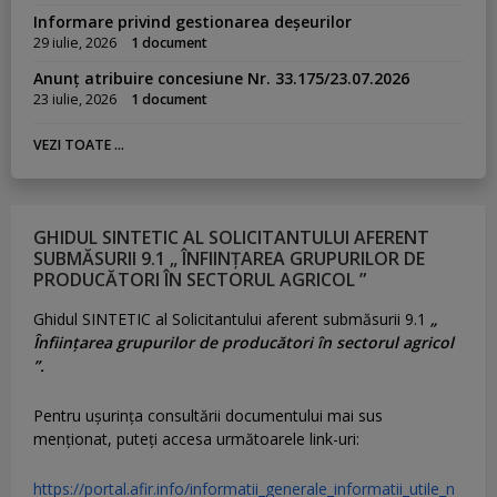
Informare privind gestionarea deșeurilor
29 iulie, 2026
1 document
Anunț atribuire concesiune Nr. 33.175/23.07.2026
23 iulie, 2026
1 document
VEZI TOATE ...
GHIDUL SINTETIC AL SOLICITANTULUI AFERENT
SUBMĂSURII 9.1 „ ÎNFIINȚAREA GRUPURILOR DE
PRODUCĂTORI ÎN SECTORUL AGRICOL ”
Ghidul SINTETIC al Solicitantului aferent submăsurii 9.1
„
Înființarea grupurilor de producători în sectorul agricol
”.
Pentru uşurinţa consultării documentului mai sus
menţionat, puteţi accesa următoarele link-uri:
https://portal.afir.info/informatii_generale_informatii_utile_n