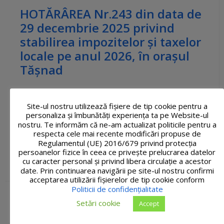
HOTĂRÂREA Nr.243 din data de
29 decembrie 2025 privind
stabilirea impozitelor şi taxelor
locale pe anul 2026, în oraşul
Tăşnad
HCL-nr.-243-Anexa-cu-tablou-indexare-impozite-
2026.pdf
272 kB
Site-ul nostru utilizează fişiere de tip cookie pentru a
personaliza și îmbunătăți experiența ta pe Website-ul
HCL-nr.-243-aprobare-taxe-si-impozite-2026.pdf
nostru. Te informăm că ne-am actualizat politicile pentru a
117 kB
respecta cele mai recente modificări propuse de
Regulamentul (UE) 2016/679 privind protecția
persoanelor fizice în ceea ce privește prelucrarea datelor
30 decembrie, 2025
in
Hotărâri ale Consiliului Local
cu caracter personal și privind libera circulație a acestor
2025
date. Prin continuarea navigării pe site-ul nostru confirmi
acceptarea utilizării fişierelor de tip cookie conform
Politicii de confidențialitate
Setări cookie
Accept
HOTĂRÂREA Nr. 242 din data