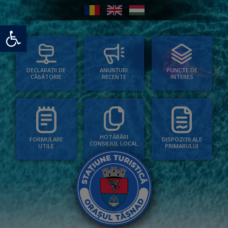
Deschide bara de unelte
PUNCTE DE
ANUNȚURI
DECLARAȚII DE
INTERES
RECENTE
CĂSĂTORIE
HOTĂRÂRI
FORMULARE
DISPOZIȚII ALE
CONSILIUL LOCAL
UTILE
PRIMARULUI