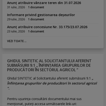
Anunț atribuire vânzare teren din 31.07.2026
31 iulie, 2026
1 document
Informare privind gestionarea deșeurilor
29 iulie, 2026
1 document
Anunț atribuire concesiune Nr. 33.175/23.07.2026
23 iulie, 2026
1 document
VEZI TOATE ...
GHIDUL SINTETIC AL SOLICITANTULUI AFERENT
SUBMĂSURII 9.1 „ ÎNFIINȚAREA GRUPURILOR DE
PRODUCĂTORI ÎN SECTORUL AGRICOL ”
Ghidul SINTETIC al Solicitantului aferent submăsurii 9.1
„
Înființarea grupurilor de producători în sectorul agricol
”.
Pentru uşurinţa consultării documentului mai sus
menţionat, puteţi accesa următoarele link-uri: