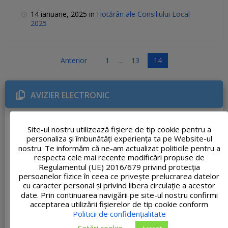
14 ianuarie, 2025
in
Hotărâri ale Consiliului Local
2025
P
Anterior
1
…
13
14
a
g
AVIZIER ELECTRONIC
i
n
Anunț atribuire vânzare teren din 31.07.2026
a
31 iulie, 2026
1 document
Site-ul nostru utilizează fişiere de tip cookie pentru a
ț
personaliza și îmbunătăți experiența ta pe Website-ul
Informare privind gestionarea deșeurilor
i
nostru. Te informăm că ne-am actualizat politicile pentru a
29 iulie, 2026
1 document
respecta cele mai recente modificări propuse de
e
Regulamentul (UE) 2016/679 privind protecția
Anunț atribuire concesiune Nr. 33.175/23.07.2026
a
persoanelor fizice în ceea ce privește prelucrarea datelor
23 iulie, 2026
1 document
r
cu caracter personal și privind libera circulație a acestor
date. Prin continuarea navigării pe site-ul nostru confirmi
Adresa nr. 33062 – Ofertă de școlarizare Academia de
t
Poliție
acceptarea utilizării fişierelor de tip cookie conform
i
23 iulie, 2026
1 document
Politicii de confidențialitate
c
Setări cookie