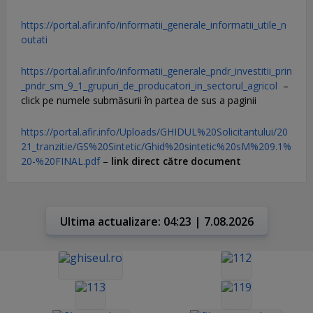
https://portal.afir.info/informatii_generale_informatii_utile_n
outati
https://portal.afir.info/informatii_generale_pndr_investitii_prin
_pndr_sm_9_1_grupuri_de_producatori_in_sectorul_agricol
–
click pe numele submăsurii în partea de sus a paginii
https://portal.afir.info/Uploads/GHIDUL%20Solicitantului/20
21_tranzitie/GS%20Sintetic/Ghid%20sintetic%20sM%209.1%
20-%20FINAL.pdf
–
link direct către document
Ultima actualizare: 04:23 | 7.08.2026