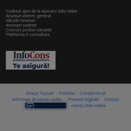
Codexul apei de la Apaserv Satu Mare
Anunțuri interes general
Vânzări terenuri
Anunțuri sedințe
Concurs posturi vacante
Platforma E-consultare
Orașul Tășnad
Primăria
Consiliul local
Informații de interes public
Primaria Digitală
Contact
Monitorul oficial local
casino chile online