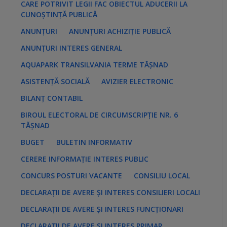
CARE POTRIVIT LEGII FAC OBIECTUL ADUCERII LA
e
s
CUNOȘTINȚĂ PUBLICĂ
:
ANUNȚURI
ANUNȚURI ACHIZIȚIE PUBLICĂ
ANUNȚURI INTERES GENERAL
AQUAPARK TRANSILVANIA TERME TĂȘNAD
ASISTENȚĂ SOCIALĂ
AVIZIER ELECTRONIC
BILANȚ CONTABIL
BIROUL ELECTORAL DE CIRCUMSCRIPȚIE NR. 6
TĂȘNAD
BUGET
BULETIN INFORMATIV
CERERE INFORMAȚIE INTERES PUBLIC
CONCURS POSTURI VACANTE
CONSILIU LOCAL
DECLARAȚII DE AVERE ȘI INTERES CONSILIERI LOCALI
DECLARAȚII DE AVERE ȘI INTERES FUNCȚIONARI
DECLARAȚII DE AVERE ȘI INTERES PRIMAR