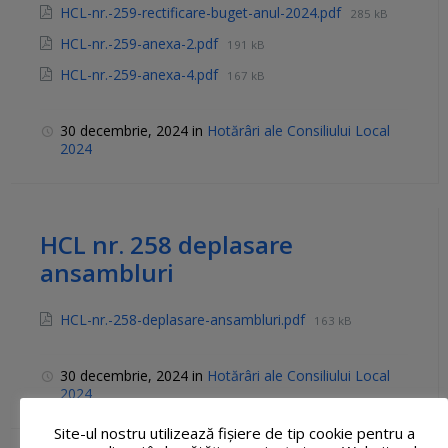
HCL-nr.-259-rectificare-buget-anul-2024.pdf
285 kB
HCL-nr.-259-anexa-2.pdf
191 kB
HCL-nr.-259-anexa-4.pdf
167 kB
30 decembrie, 2024
in
Hotărâri ale Consiliului Local
2024
HCL nr. 258 deplasare
ansambluri
HCL-nr.-258-deplasare-ansambluri.pdf
163 kB
30 decembrie, 2024
in
Hotărâri ale Consiliului Local
2024
Site-ul nostru utilizează fişiere de tip cookie pentru a