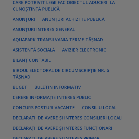
CARE POTRIVIT LEGII FAC OBIECTUL ADUCERII LA
e
s
CUNOȘTINȚĂ PUBLICĂ
:
ANUNȚURI
ANUNȚURI ACHIZIȚIE PUBLICĂ
ANUNȚURI INTERES GENERAL
AQUAPARK TRANSILVANIA TERME TĂȘNAD
ASISTENȚĂ SOCIALĂ
AVIZIER ELECTRONIC
BILANȚ CONTABIL
BIROUL ELECTORAL DE CIRCUMSCRIPȚIE NR. 6
TĂȘNAD
BUGET
BULETIN INFORMATIV
CERERE INFORMAȚIE INTERES PUBLIC
CONCURS POSTURI VACANTE
CONSILIU LOCAL
DECLARAȚII DE AVERE ȘI INTERES CONSILIERI LOCALI
DECLARAȚII DE AVERE ȘI INTERES FUNCȚIONARI
DECLARAȚII DE AVERE ȘI INTERES PRIMAR