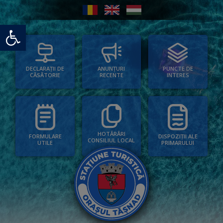
Deschide bara de unelte
PUNCTE DE
ANUNȚURI
DECLARAȚII DE
INTERES
RECENTE
CĂSĂTORIE
HOTĂRÂRI
FORMULARE
DISPOZIȚII ALE
CONSILIUL LOCAL
UTILE
PRIMARULUI