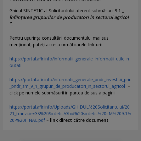
Ghidul SINTETIC al Solicitantului aferent submăsurii 9.1
„
Înființarea grupurilor de producători în sectorul agricol
”.
Pentru uşurinţa consultării documentului mai sus
menţionat, puteţi accesa următoarele link-uri:
https://portal.afir.info/informatii_generale_informatii_utile_n
outati
https://portal.afir.info/informatii_generale_pndr_investitii_prin
_pndr_sm_9_1_grupuri_de_producatori_in_sectorul_agricol
–
click pe numele submăsurii în partea de sus a paginii
https://portal.afir.info/Uploads/GHIDUL%20Solicitantului/20
21_tranzitie/GS%20Sintetic/Ghid%20sintetic%20sM%209.1%
20-%20FINAL.pdf
–
link direct către document