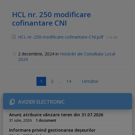
HCL nr. 250 modificare
cofinantare CNI
HCL-nr.-250-modificare-cofinantare-CNI.pdf
116 kB
2 decembrie, 2024
in
Hotărâri ale Consiliului Local
2024
P
1
2
…
14
Următor
a
g
AVIZIER ELECTRONIC
i
n
Anunț atribuire vânzare teren din 31.07.2026
a
31 iulie, 2026
1 document
ț
Informare privind gestionarea deșeurilor
i