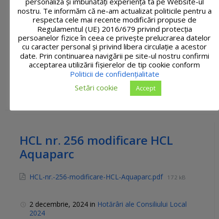
personaliza și îmbunătăți experiența ta pe Website-ul
nostru. Te informăm că ne-am actualizat politicile pentru a
HCL nr. 257 prelungire termen
respecta cele mai recente modificări propuse de
Regulamentul (UE) 2016/679 privind protecția
facilitati
persoanelor fizice în ceea ce privește prelucrarea datelor
cu caracter personal și privind libera circulație a acestor
date. Prin continuarea navigării pe site-ul nostru confirmi
HCL-nr.-257-prelungire-termen-facilitati.pdf
119 kB
acceptarea utilizării fişierelor de tip cookie conform
Politicii de confidențialitate
2 decembrie, 2024
in
Hotărâri ale Consiliului Local
Setări cookie
Accept
2024
HCL nr. 256 modificare HCL
Aquaparc
HCL-nr.-256-modificare-HCL-Aquaparc.pdf
172 kB
2 decembrie, 2024
in
Hotărâri ale Consiliului Local
2024