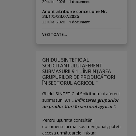
29 iulie, 2026
1 document
Anunț atribuire concesiune Nr.
33.175/23.07.2026
23 iulie, 2026
1 document
VEZI TOATE ...
GHIDUL SINTETIC AL
SOLICITANTULUI AFERENT
SUBMĂSURII 9.1 „ ÎNFIINȚAREA
GRUPURILOR DE PRODUCĂTORI
ÎN SECTORUL AGRICOL ”
Ghidul SINTETIC al Solicitantului aferent
submăsurii 9.1
„ Înființarea grupurilor
de producători în sectorul agricol ”.
Pentru uşurinţa consultării
documentului mai sus menţionat, puteţi
accesa următoarele link-uri: