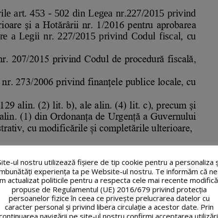
Site-ul nostru utilizează fişiere de tip cookie pentru a personaliza ș
îmbunătăți experiența ta pe Website-ul nostru. Te informăm că ne
m actualizat politicile pentru a respecta cele mai recente modifică
propuse de Regulamentul (UE) 2016/679 privind protecția
persoanelor fizice în ceea ce privește prelucrarea datelor cu
caracter personal și privind libera circulație a acestor date. Prin
continuarea navigării pe site-ul nostru confirmi acceptarea utilizări