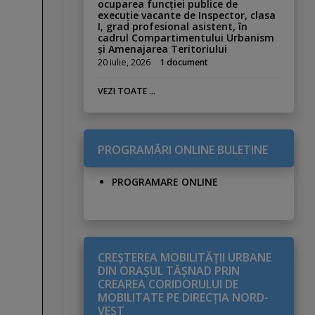
ocuparea funcției publice de
execuție vacante de Inspector, clasa
I, grad profesional asistent, în
cadrul Compartimentului Urbanism
și Amenajarea Teritoriului
20 iulie, 2026
1 document
VEZI TOATE ...
PROGRAMĂRI ONLINE BULETINE
PROGRAMARE ONLINE
CREŞTEREA MOBILITĂŢII URBANE
DIN ORAŞUL TĂŞNAD PRIN
CREAREA CORIDORULUI DE
MOBILITATE PE DIRECŢIA NORD-
VEST