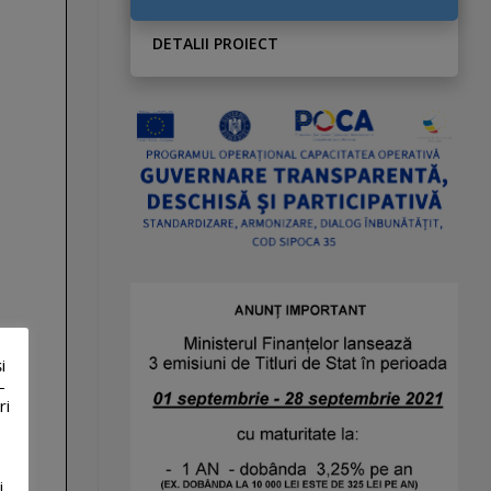
DETALII PROIECT
i
-
ri
i