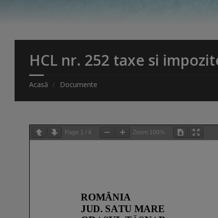
HCL nr. 252 taxe si impozit
Acasă
Documente
Page
1
/
4
Zoom
100%