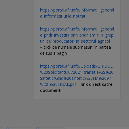
https://portal.afir.info/informatii_general
e_informatii_utile_noutati
https://portal.afir.info/informatii_general
e_pndr_investitii_prin_pndr_sm_9_1_grup
uri_de_producatori_in_sectorul_agricol
– click pe numele submăsurii în partea
de sus a paginii
https://portal.afir.info/Uploads/GHIDUL
%20Solicitantului/2021_tranzitie/GS%20
Sintetic/Ghid%20sintetic%20sM%209.1
%20-%20FINAL.pdf
–
link direct către
document