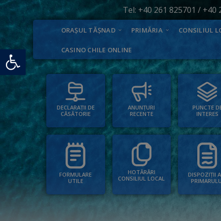
Tel:
+40 261 825701
/
+40 
ORAȘUL TĂȘNAD
PRIMĂRIA
CONSILIUL L
Deschide bara de unelte
CASINO CHILE ONLINE
PUNCTE D
ANUNȚURI
DECLARAȚII DE
INTERES
RECENTE
CĂSĂTORIE
HOTĂRÂRI
FORMULARE
DISPOZIȚII 
CONSILIUL LOCAL
UTILE
PRIMARULU