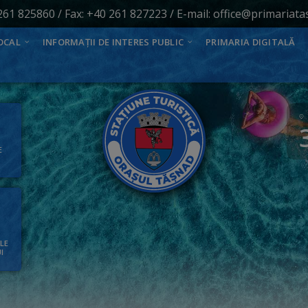
261 825860
/ Fax: +40 261 827223 / E-mail:
office@primariata
OCAL
INFORMAȚII DE INTERES PUBLIC
PRIMARIA DIGITALĂ
E
ALE
I