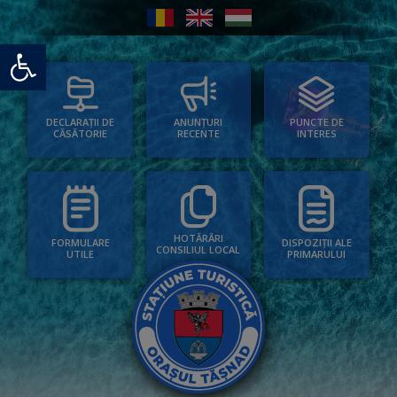
Deschide bara de unelte
PUNCTE DE
ANUNȚURI
DECLARAȚII DE
INTERES
RECENTE
CĂSĂTORIE
HOTĂRÂRI
FORMULARE
DISPOZIȚII ALE
CONSILIUL LOCAL
UTILE
PRIMARULUI