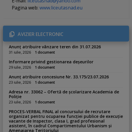
E-mail:
liceutasnad@yahoo.com
Pagina web:
www.liceutasnad.eu
AVIZIER ELECTRONIC
Anunț atribuire vânzare teren din 31.07.2026
31 iulie, 2026
1 document
Informare privind gestionarea deșeurilor
29 iulie, 2026
1 document
Anunț atribuire concesiune Nr. 33.175/23.07.2026
23 iulie, 2026
1 document
Adresa nr. 33062 – Ofertă de școlarizare Academia de
Poliție
23 iulie, 2026
1 document
PROCES-VERBAL FINAL al concursului de recrutare
organizat pentru ocuparea funcției publice de execuție
vacante de Inspector, clasa I, grad profesional
asistent, în cadrul Compartimentului Urbanism și
Amenajarea Teritoriului