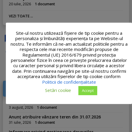
20 iulie, 2026
1 document
VEZI TOATE ...
Site-ul nostru utilizează fişiere de tip cookie pentru a
personaliza și îmbunătăți experiența ta pe Website-ul
nostru. Te informăm că ne-am actualizat politicile pentru a
respecta cele mai recente modificări propuse de
Regulamentul (UE) 2016/679 privind protecția
persoanelor fizice în ceea ce privește prelucrarea datelor
cu caracter personal și privind libera circulație a acestor
date. Prin continuarea navigării pe site-ul nostru confirmi
acceptarea utilizării fişierelor de tip cookie conform
Politicii de confidențialitate
DOCUMENTE RECENTE
Setări cookie
Accept
Publicație de căsătorie din 03.08.2026
3 august, 2026
1 document
Anunț atribuire vânzare teren din 31.07.2026
31 iulie, 2026
1 document
Informare privind gestionarea deșeurilor