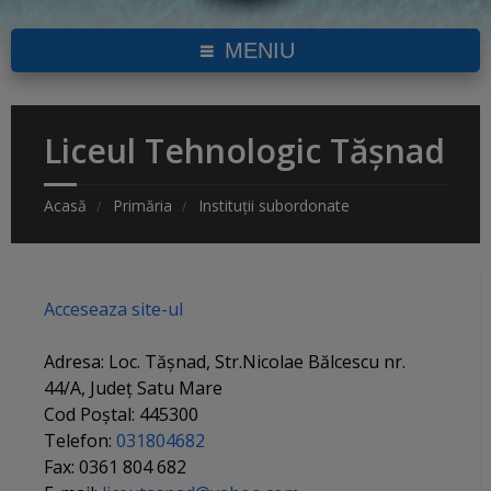
MENIU
Liceul Tehnologic Tășnad
Acasă
Primăria
Instituții subordonate
Acceseaza site-ul
Adresa: Loc. Tășnad, Str.Nicolae Bălcescu nr.
44/A, Județ Satu Mare
Cod Poștal: 445300
Telefon:
031804682
Fax: 0361 804 682