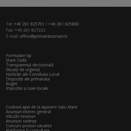
Tel:
+40 261 825701
/
+40 261 825860
Fax: +40 261 827223
E-mail:
office@primariatasnad.ro
Formulare tip
Stare Civilă
Transparenţă decizională
Situații de urgență
Hotărâri ale Consiliului Local
Dispoziții ale primarului
Buget
Impozite și taxe locale
Codexul apei de la Apaserv Satu Mare
Anunțuri interes general
Vânzări terenuri
Anunțuri sedințe
Concurs posturi vacante
Platforma E-consultare