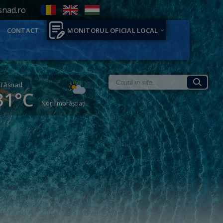
snad.ro
CONTACT
MONITORUL OFICIAL LOCAL
Tăşnad
31°C
Nori împrăștiați