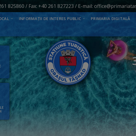
261 825860
/ Fax: +40 261 827223 / E-mail:
office@primariata
OCAL
INFORMAȚII DE INTERES PUBLIC
PRIMARIA DIGITALĂ
E
ALE
I