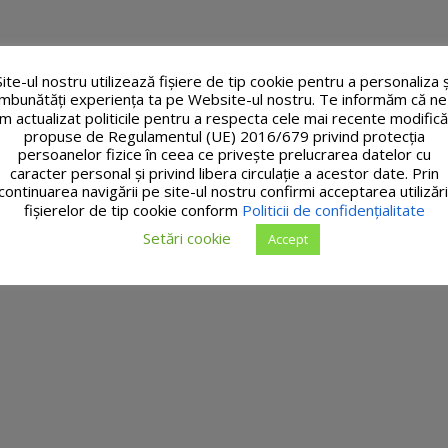
Site-ul nostru utilizează fişiere de tip cookie pentru a personaliza ș
îmbunătăți experiența ta pe Website-ul nostru. Te informăm că ne
m actualizat politicile pentru a respecta cele mai recente modifică
propuse de Regulamentul (UE) 2016/679 privind protecția
persoanelor fizice în ceea ce privește prelucrarea datelor cu
caracter personal și privind libera circulație a acestor date. Prin
continuarea navigării pe site-ul nostru confirmi acceptarea utilizări
fişierelor de tip cookie conform
Politicii de confidențialitate
Setări cookie
Accept