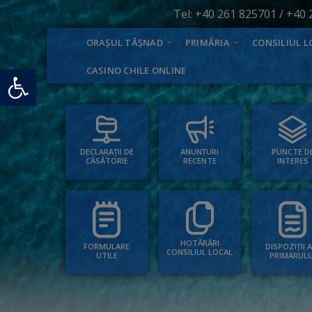
Tel:
+40 261 825701
/
+40 
ORAȘUL TĂȘNAD
PRIMĂRIA
CONSILIUL L
Deschide bara de unelte
CASINO CHILE ONLINE
PUNCTE D
ANUNȚURI
DECLARAȚII DE
INTERES
RECENTE
CĂSĂTORIE
HOTĂRÂRI
FORMULARE
DISPOZIȚII 
CONSILIUL LOCAL
UTILE
PRIMARULU