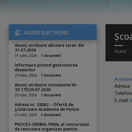
AVIZIER ELECTRONIC
Șco
Anunț atribuire vânzare teren din
31.07.2026
Acasă
31 iulie, 2026
1 document
Informare privind gestionarea
deșeurilor
29 iulie, 2026
1 document
Accesea
Anunț atribuire concesiune Nr.
Adresa:
33.175/23.07.2026
Telefon
23 iulie, 2026
1 document
E-mail:
Adresa nr. 33062 – Ofertă de
școlarizare Academia de Poliție
23 iulie, 2026
1 document
PROCES-VERBAL FINAL al concursului
de recrutare organizat pentru