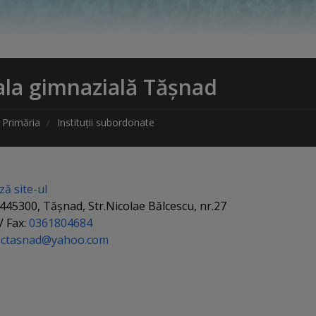
ala gimnazială Tășnad
Primăria
Instituții subordonate
ză site-ul
 445300, Tășnad, Str.Nicolae Bălcescu, nr.27
/ Fax:
0361804684
sctasnad@yahoo.com