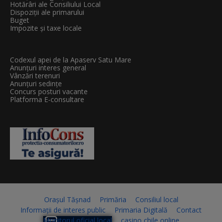
Hotărâri ale Consiliului Local
Dispoziții ale primarului
Buget
Impozite și taxe locale
Codexul apei de la Apaserv Satu Mare
Anunțuri interes general
Vânzări terenuri
Anunțuri sedințe
Concurs posturi vacante
Platforma E-consultare
Orașul Tășnad
Primăria
Consiliul local
Informații de interes public
Primaria Digitală
Contact
Monitorul oficial local
casino chile online