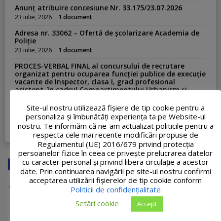
Anunț atribuire concesiune Nr. 33.175/23.07.2026
23 iulie, 2026
1 document
Adresa nr. 33062 – Ofertă de școlarizare Academia de
Poliție
23 iulie, 2026
1 document
PROCES-VERBAL FINAL al concursului de recrutare
organizat pentru ocuparea funcției publice de execuție
vacante de Inspector, clasa I, grad profesional
asistent, în cadrul Compartimentului Urbanism și
Amenajarea Teritoriului
Site-ul nostru utilizează fişiere de tip cookie pentru a
20 iulie, 2026
1 document
personaliza și îmbunătăți experiența ta pe Website-ul
nostru. Te informăm că ne-am actualizat politicile pentru a
VEZI TOATE ...
respecta cele mai recente modificări propuse de
Regulamentul (UE) 2016/679 privind protecția
persoanelor fizice în ceea ce privește prelucrarea datelor
cu caracter personal și privind libera circulație a acestor
date. Prin continuarea navigării pe site-ul nostru confirmi
acceptarea utilizării fişierelor de tip cookie conform
Politicii de confidențialitate
Setări cookie
Accept