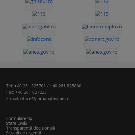
Tel:
+40 261 825701
/
+40 261 825860
Fax: +40 261 827223
E-mail:
office@primariatasnad.ro
Formulare tip
Stare Civilă
Transparenţă decizională
Situații de urgență