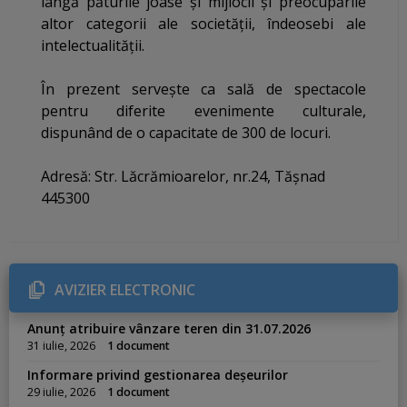
lângă păturile joase și mijlocii și preocupările
altor categorii ale societății, îndeosebi ale
intelectualității.
În prezent servește ca sală de spectacole
pentru diferite evenimente culturale,
dispunând de o capacitate de 300 de locuri.
Adresă: Str. Lăcrămioarelor, nr.24, Tășnad
445300
AVIZIER ELECTRONIC
Anunț atribuire vânzare teren din 31.07.2026
31 iulie, 2026
1 document
Informare privind gestionarea deșeurilor
29 iulie, 2026
1 document