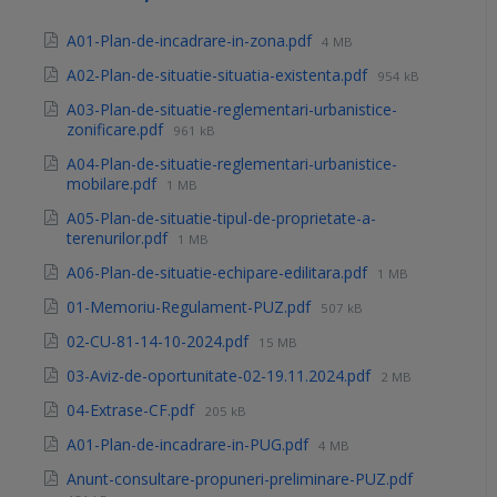
A01-Plan-de-incadrare-in-zona.pdf
4 MB
A02-Plan-de-situatie-situatia-existenta.pdf
954 kB
A03-Plan-de-situatie-reglementari-urbanistice-
zonificare.pdf
961 kB
A04-Plan-de-situatie-reglementari-urbanistice-
mobilare.pdf
1 MB
A05-Plan-de-situatie-tipul-de-proprietate-a-
terenurilor.pdf
1 MB
A06-Plan-de-situatie-echipare-edilitara.pdf
1 MB
01-Memoriu-Regulament-PUZ.pdf
507 kB
02-CU-81-14-10-2024.pdf
15 MB
03-Aviz-de-oportunitate-02-19.11.2024.pdf
2 MB
04-Extrase-CF.pdf
205 kB
A01-Plan-de-incadrare-in-PUG.pdf
4 MB
Anunt-consultare-propuneri-preliminare-PUZ.pdf