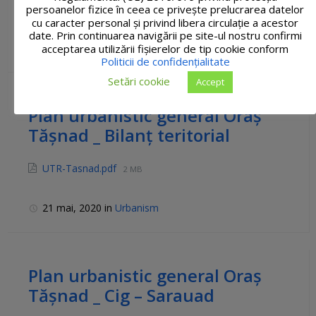
persoanelor fizice în ceea ce privește prelucrarea datelor
cu caracter personal și privind libera circulație a acestor
29 februarie, 2024
in
Anunțuri interes general
,
Avizier
date. Prin continuarea navigării pe site-ul nostru confirmi
electronic
,
Urbanism
acceptarea utilizării fişierelor de tip cookie conform
Politicii de confidențialitate
Setări cookie
Accept
Plan urbanistic general Oraș
Tășnad _ Bilanț teritorial
UTR-Tasnad.pdf
2 MB
21 mai, 2020
in
Urbanism
Plan urbanistic general Oraș
Tășnad _ Cig – Sarauad