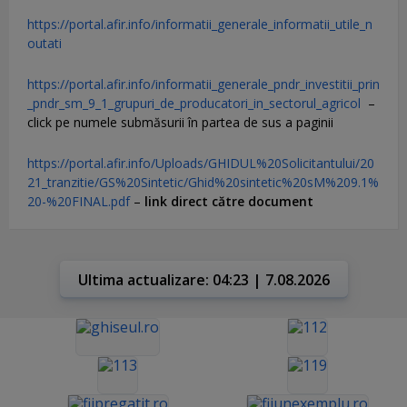
https://portal.afir.info/informatii_generale_informatii_utile_n
outati
https://portal.afir.info/informatii_generale_pndr_investitii_prin
_pndr_sm_9_1_grupuri_de_producatori_in_sectorul_agricol
–
click pe numele submăsurii în partea de sus a paginii
https://portal.afir.info/Uploads/GHIDUL%20Solicitantului/20
21_tranzitie/GS%20Sintetic/Ghid%20sintetic%20sM%209.1%
20-%20FINAL.pdf
–
link direct către document
Ultima actualizare: 04:23 | 7.08.2026