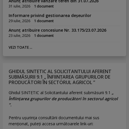
Anunț atribuire vânzare teren din 31.07.2026
31 iulie, 2026
1 document
Informare privind gestionarea deșeurilor
29 iulie, 2026
1 document
Anunț atribuire concesiune Nr. 33.175/23.07.2026
23 iulie, 2026
1 document
VEZI TOATE ...
GHIDUL SINTETIC AL SOLICITANTULUI AFERENT
SUBMĂSURII 9.1 „ ÎNFIINȚAREA GRUPURILOR DE
PRODUCĂTORI ÎN SECTORUL AGRICOL ”
Ghidul SINTETIC al Solicitantului aferent submăsurii 9.1
„
Înființarea grupurilor de producători în sectorul agricol
”.
Pentru uşurinţa consultării documentului mai sus
menţionat, puteţi accesa următoarele link-uri: