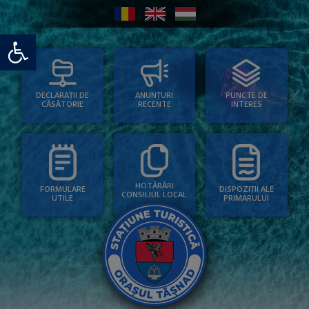
Deschide bara de unelte
PUNCTE DE
ANUNȚURI
DECLARAȚII DE
INTERES
RECENTE
CĂSĂTORIE
HOTĂRÂRI
FORMULARE
DISPOZIȚII ALE
CONSILIUL LOCAL
UTILE
PRIMARULUI