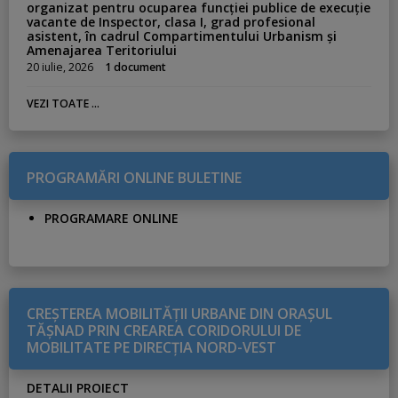
o
organizat pentru ocuparea funcției publice de execuție
vacante de Inspector, clasa I, grad profesional
l
asistent, în cadrul Compartimentului Urbanism și
e
Amenajarea Teritoriului
20 iulie, 2026
1 document
VEZI TOATE ...
PROGRAMĂRI ONLINE BULETINE
PROGRAMARE ONLINE
CREŞTEREA MOBILITĂŢII URBANE DIN ORAŞUL
TĂŞNAD PRIN CREAREA CORIDORULUI DE
MOBILITATE PE DIRECŢIA NORD-VEST
DETALII PROIECT