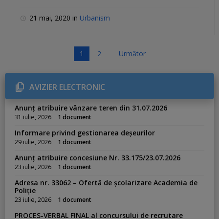
21 mai, 2020
in
Urbanism
P
1
2
Următor
a
g
AVIZIER ELECTRONIC
i
n
Anunț atribuire vânzare teren din 31.07.2026
a
31 iulie, 2026
1 document
ț
Informare privind gestionarea deșeurilor
i
29 iulie, 2026
1 document
e
Anunț atribuire concesiune Nr. 33.175/23.07.2026
a
23 iulie, 2026
1 document
r
Adresa nr. 33062 – Ofertă de școlarizare Academia de
t
Poliție
i
23 iulie, 2026
1 document
c
PROCES-VERBAL FINAL al concursului de recrutare