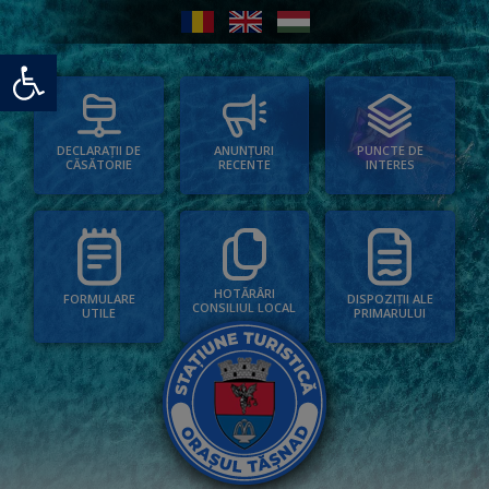
Deschide bara de unelte
PUNCTE DE
ANUNȚURI
DECLARAȚII DE
INTERES
RECENTE
CĂSĂTORIE
HOTĂRÂRI
FORMULARE
DISPOZIȚII ALE
CONSILIUL LOCAL
UTILE
PRIMARULUI