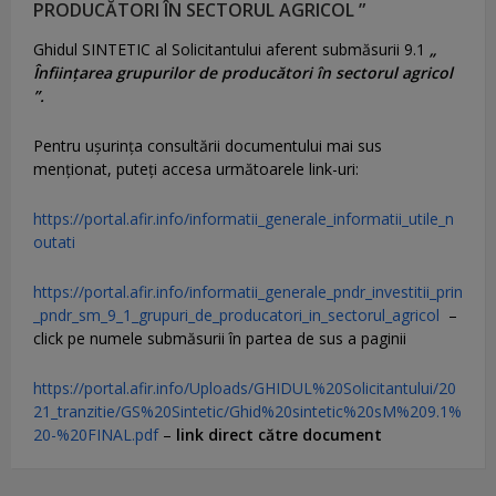
PRODUCĂTORI ÎN SECTORUL AGRICOL ”
Ghidul SINTETIC al Solicitantului aferent submăsurii 9.1
„
Înființarea grupurilor de producători în sectorul agricol
”.
Pentru uşurinţa consultării documentului mai sus
menţionat, puteţi accesa următoarele link-uri:
https://portal.afir.info/informatii_generale_informatii_utile_n
outati
https://portal.afir.info/informatii_generale_pndr_investitii_prin
_pndr_sm_9_1_grupuri_de_producatori_in_sectorul_agricol
–
click pe numele submăsurii în partea de sus a paginii
https://portal.afir.info/Uploads/GHIDUL%20Solicitantului/20
21_tranzitie/GS%20Sintetic/Ghid%20sintetic%20sM%209.1%
20-%20FINAL.pdf
–
link direct către document