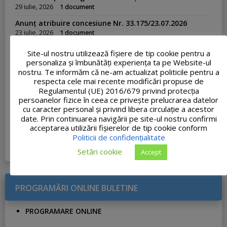
29 iulie, 2026
1 document
Anunț atribuire concesiune Nr. 33.175/23.07.2026
23 iulie, 2026
1 document
Adresa nr. 33062 – Ofertă de școlarizare Academia de
Site-ul nostru utilizează fişiere de tip cookie pentru a
Poliție
personaliza și îmbunătăți experiența ta pe Website-ul
23 iulie, 2026
1 document
nostru. Te informăm că ne-am actualizat politicile pentru a
respecta cele mai recente modificări propuse de
PROCES-VERBAL FINAL al concursului de recrutare
Regulamentul (UE) 2016/679 privind protecția
organizat pentru ocuparea funcției publice de execuție
vacante de Inspector, clasa I, grad profesional
persoanelor fizice în ceea ce privește prelucrarea datelor
asistent, în cadrul Compartimentului Urbanism și
cu caracter personal și privind libera circulație a acestor
Amenajarea Teritoriului
date. Prin continuarea navigării pe site-ul nostru confirmi
20 iulie, 2026
1 document
acceptarea utilizării fişierelor de tip cookie conform
Politicii de confidențialitate
VEZI TOATE ...
Setări cookie
Accept
PROGRAMĂRI ONLINE BULETINE
PROGRAMARE ONLINE