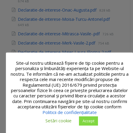
674 kB
Declaratie-de-interese-Onac-Augusta.pdf
828 kB
Declaratie-de-interese-Moisa-Turcu-Antonel.pdf
649 kB
Declaratie-de-interese-Mitrasca-Vasile-.pdf
726 kB
Declaratie-de-interese-Merk-Vasile-2.pdf
754 kB
Declaratie-de-interese-Maier-Laura-Florina-2.pdf
732 kB
Site-ul nostru utilizează fişiere de tip cookie pentru a
Declaratie-de-interese-Maier-Calin-Daniel.pdf
710 kB
personaliza și îmbunătăți experiența ta pe Website-ul
nostru. Te informăm că ne-am actualizat politicile pentru a
Declaratie-de-interese-Lazar-Mustea-Andaluzia.pdf
respecta cele mai recente modificări propuse de
728 kB
Regulamentul (UE) 2016/679 privind protecția
persoanelor fizice în ceea ce privește prelucrarea datelor
Declaratie-de-interese-Kiskasza-Barna-Balazs-3.pdf
cu caracter personal și privind libera circulație a acestor
721 kB
date. Prin continuarea navigării pe site-ul nostru confirmi
Declaratie-de-interese-Katona-Petru-1.pdf
667 kB
acceptarea utilizării fişierelor de tip cookie conform
Politicii de confidențialitate
Declaratie-de-interese-Hoblea-Vasile-Eusebiu.pdf
Setări cookie
709 kB
Accept
Declaratie-de-interese-Grieb-Csaba-Francisc-3.pdf