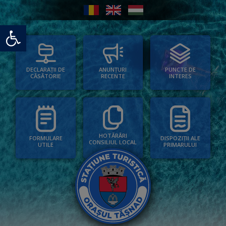
Deschide bara de unelte
PUNCTE DE
ANUNȚURI
DECLARAȚII DE
INTERES
RECENTE
CĂSĂTORIE
HOTĂRÂRI
FORMULARE
DISPOZIȚII ALE
CONSILIUL LOCAL
UTILE
PRIMARULUI