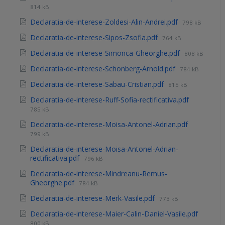
814 kB
Declaratia-de-interese-Zoldesi-Alin-Andrei.pdf
798 kB
Declaratia-de-interese-Sipos-Zsofia.pdf
764 kB
Declaratia-de-interese-Simonca-Gheorghe.pdf
808 kB
Declaratia-de-interese-Schonberg-Arnold.pdf
784 kB
Declaratia-de-interese-Sabau-Cristian.pdf
815 kB
Declaratia-de-interese-Ruff-Sofia-rectificativa.pdf
785 kB
Declaratia-de-interese-Moisa-Antonel-Adrian.pdf
799 kB
Declaratia-de-interese-Moisa-Antonel-Adrian-
rectificativa.pdf
796 kB
Declaratia-de-interese-Mindreanu-Remus-
Gheorghe.pdf
784 kB
Declaratia-de-interese-Merk-Vasile.pdf
773 kB
Declaratia-de-interese-Maier-Calin-Daniel-Vasile.pdf
800 kB