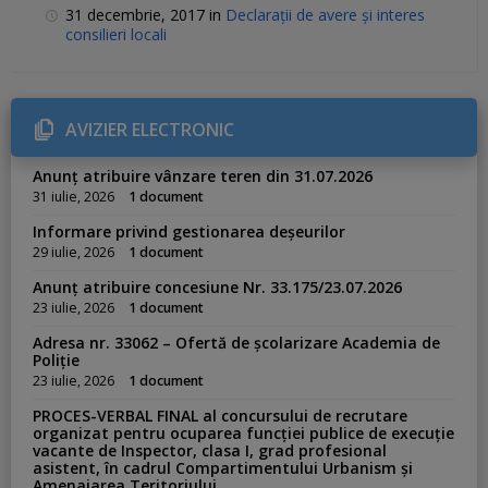
31 decembrie, 2017
in
Declarații de avere și interes
consilieri locali
AVIZIER ELECTRONIC
Anunț atribuire vânzare teren din 31.07.2026
31 iulie, 2026
1 document
Informare privind gestionarea deșeurilor
29 iulie, 2026
1 document
Anunț atribuire concesiune Nr. 33.175/23.07.2026
23 iulie, 2026
1 document
Adresa nr. 33062 – Ofertă de școlarizare Academia de
Poliție
23 iulie, 2026
1 document
PROCES-VERBAL FINAL al concursului de recrutare
organizat pentru ocuparea funcției publice de execuție
vacante de Inspector, clasa I, grad profesional
asistent, în cadrul Compartimentului Urbanism și
Amenajarea Teritoriului