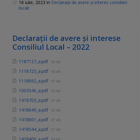
18 iulie, 2023
in
Declarații de avere și interes consilieri
locali
Declarații de avere și interese
Consiliul Local – 2022
1187127_a.pdf
56 kB
1118725_a.pdf
54 kB
1118692_a.pdf
37 kB
1003540_a.pdf
56 kB
1418703_a.pdf
37 kB
1418649_a.pdf
55 kB
1418601_a.pdf
37 kB
1418544_a.pdf
57 kB
1418400_a.pdf
54 kB