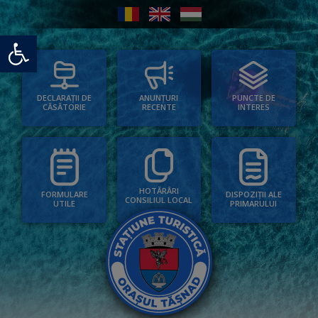
Deschide bara de unelte
PUNCTE DE
ANUNȚURI
DECLARAȚII DE
INTERES
RECENTE
CĂSĂTORIE
HOTĂRÂRI
FORMULARE
DISPOZIȚII ALE
CONSILIUL LOCAL
UTILE
PRIMARULUI