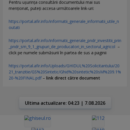
Pentru uşurinţa consultării documentului mai sus
menţionat, puteţi accesa următoarele link-uri:
https://portal.afir.info/informatii_generale_informatii_utile_n
outati
https://portal.afir.info/informatii_generale_pndr_investitii_prin
_pndr_sm_9_1_grupuri_de_producatori_in_sectorul_agricol
–
click pe numele submăsurii în partea de sus a paginii
https://portal.afir.info/Uploads/GHIDUL%20Solicitantului/20
21_tranzitie/GS%20Sintetic/Ghid%20sintetic%20sM%209.1%
20-%20FINAL.pdf
–
link direct către document
Ultima actualizare: 04:23 | 7.08.2026