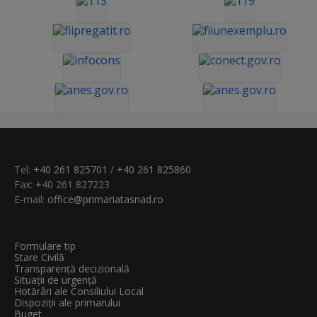
Tel:
+40 261 825701
/
+40 261 825860
Fax: +40 261 827223
E-mail:
office@primariatasnad.ro
Formulare tip
Stare Civilă
Transparenţă decizională
Situații de urgență
Hotărâri ale Consiliului Local
Dispoziții ale primarului
Buget