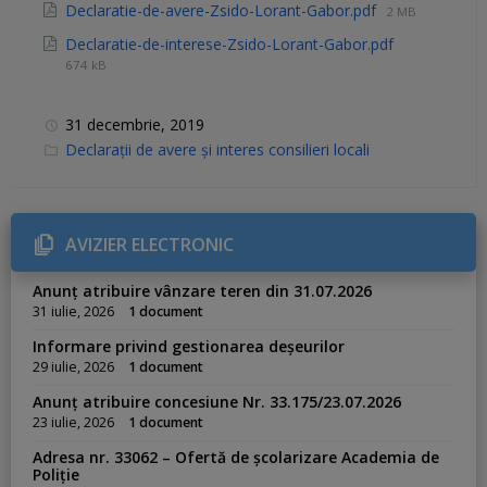
Declaratie-de-avere-Zsido-Lorant-Gabor.pdf
2 MB
Declaratie-de-interese-Zsido-Lorant-Gabor.pdf
674 kB
31 decembrie, 2019
C
Declarații de avere și interes consilieri locali
a
t
e
g
o
r
AVIZIER ELECTRONIC
i
e
s
Anunț atribuire vânzare teren din 31.07.2026
:
31 iulie, 2026
1 document
Informare privind gestionarea deșeurilor
29 iulie, 2026
1 document
Anunț atribuire concesiune Nr. 33.175/23.07.2026
23 iulie, 2026
1 document
Adresa nr. 33062 – Ofertă de școlarizare Academia de
Poliție