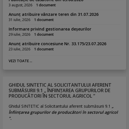
3 august, 2026
1 document
Anunț atribuire vânzare teren din 31.07.2026
31 iulie, 2026
1 document
Informare privind gestionarea deșeurilor
29 iulie, 2026
1 document
Anunț atribuire concesiune Nr. 33.175/23.07.2026
23 iulie, 2026
1 document
VEZI TOATE ...
GHIDUL SINTETIC AL SOLICITANTULUI AFERENT
SUBMĂSURII 9.1 „ ÎNFIINȚAREA GRUPURILOR DE
PRODUCĂTORI ÎN SECTORUL AGRICOL ”
Ghidul SINTETIC al Solicitantului aferent submăsurii 9.1
„
Înființarea grupurilor de producători în sectorul agricol
”.