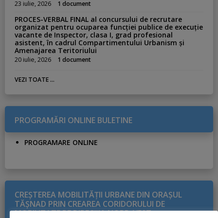
23 iulie, 2026
1 document
PROCES-VERBAL FINAL al concursului de recrutare
organizat pentru ocuparea funcției publice de execuție
vacante de Inspector, clasa I, grad profesional
asistent, în cadrul Compartimentului Urbanism și
Amenajarea Teritoriului
20 iulie, 2026
1 document
VEZI TOATE ...
PROGRAMĂRI ONLINE BULETINE
PROGRAMARE ONLINE
CREŞTEREA MOBILITĂŢII URBANE DIN ORAŞUL
TĂŞNAD PRIN CREAREA CORIDORULUI DE
MOBILITATE PE DIRECŢIA NORD-VEST