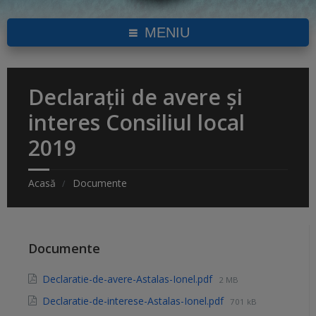
MENIU
Declarații de avere și
interes Consiliul local
2019
Acasă
Documente
Documente
Declaratie-de-avere-Astalas-Ionel.pdf
2 MB
Declaratie-de-interese-Astalas-Ionel.pdf
701 kB