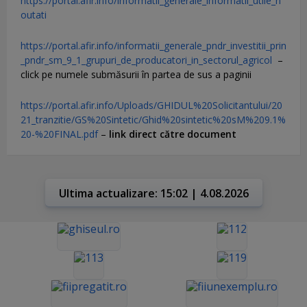
https://portal.afir.info/informatii_generale_informatii_utile_n
outati
https://portal.afir.info/informatii_generale_pndr_investitii_prin
_pndr_sm_9_1_grupuri_de_producatori_in_sectorul_agricol
–
click pe numele submăsurii în partea de sus a paginii
https://portal.afir.info/Uploads/GHIDUL%20Solicitantului/20
21_tranzitie/GS%20Sintetic/Ghid%20sintetic%20sM%209.1%
20-%20FINAL.pdf
–
link direct către document
Ultima actualizare: 15:02 | 4.08.2026