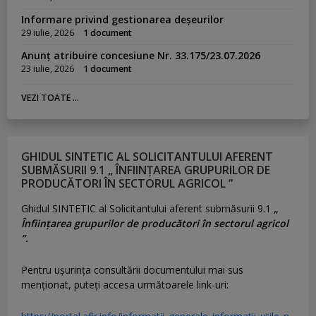
Informare privind gestionarea deșeurilor
29 iulie, 2026
1 document
Anunț atribuire concesiune Nr. 33.175/23.07.2026
23 iulie, 2026
1 document
VEZI TOATE ...
GHIDUL SINTETIC AL SOLICITANTULUI AFERENT
SUBMĂSURII 9.1 „ ÎNFIINȚAREA GRUPURILOR DE
PRODUCĂTORI ÎN SECTORUL AGRICOL ”
Ghidul SINTETIC al Solicitantului aferent submăsurii 9.1
„
Înființarea grupurilor de producători în sectorul agricol
”.
Pentru uşurinţa consultării documentului mai sus
menţionat, puteţi accesa următoarele link-uri: