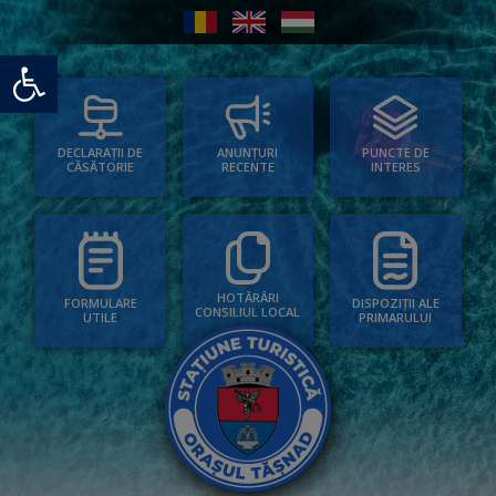
Deschide bara de unelte
PUNCTE DE
ANUNȚURI
DECLARAȚII DE
INTERES
RECENTE
CĂSĂTORIE
HOTĂRÂRI
FORMULARE
DISPOZIȚII ALE
CONSILIUL LOCAL
UTILE
PRIMARULUI