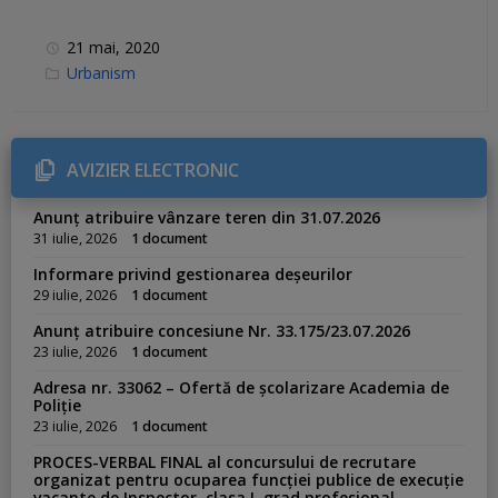
21 mai, 2020
C
Urbanism
a
t
e
g
o
r
AVIZIER ELECTRONIC
i
e
s
Anunț atribuire vânzare teren din 31.07.2026
:
31 iulie, 2026
1 document
Informare privind gestionarea deșeurilor
29 iulie, 2026
1 document
Anunț atribuire concesiune Nr. 33.175/23.07.2026
23 iulie, 2026
1 document
Adresa nr. 33062 – Ofertă de școlarizare Academia de
Poliție
23 iulie, 2026
1 document
PROCES-VERBAL FINAL al concursului de recrutare
organizat pentru ocuparea funcției publice de execuție
vacante de Inspector, clasa I, grad profesional