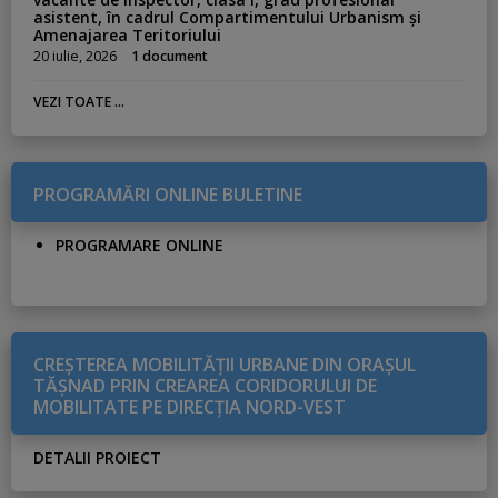
asistent, în cadrul Compartimentului Urbanism și
Amenajarea Teritoriului
20 iulie, 2026
1 document
VEZI TOATE ...
PROGRAMĂRI ONLINE BULETINE
PROGRAMARE ONLINE
CREŞTEREA MOBILITĂŢII URBANE DIN ORAŞUL
TĂŞNAD PRIN CREAREA CORIDORULUI DE
MOBILITATE PE DIRECŢIA NORD-VEST
DETALII PROIECT