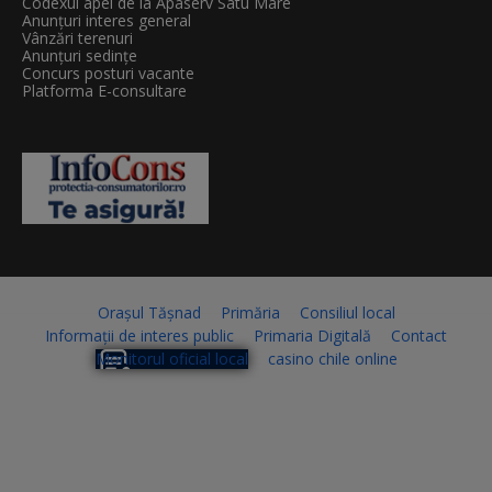
Codexul apei de la Apaserv Satu Mare
Anunțuri interes general
Vânzări terenuri
Anunțuri sedințe
Concurs posturi vacante
Platforma E-consultare
Orașul Tășnad
Primăria
Consiliul local
Informații de interes public
Primaria Digitală
Contact
Monitorul oficial local
casino chile online