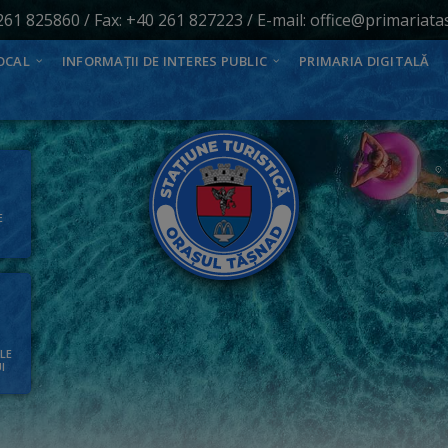
261 825860
/ Fax: +40 261 827223 / E-mail:
office@primariata
OCAL
INFORMAȚII DE INTERES PUBLIC
PRIMARIA DIGITALĂ
E
ALE
I