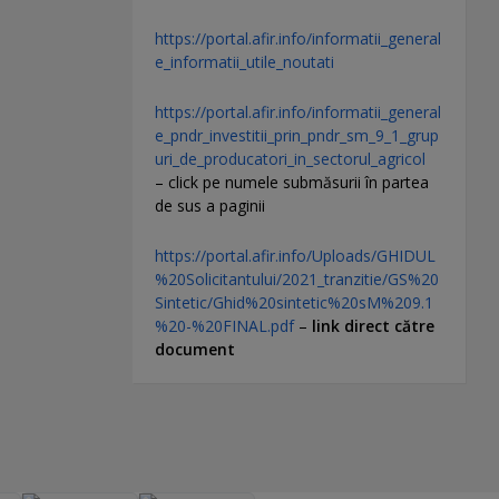
https://portal.afir.info/informatii_general
e_informatii_utile_noutati
https://portal.afir.info/informatii_general
e_pndr_investitii_prin_pndr_sm_9_1_grup
uri_de_producatori_in_sectorul_agricol
– click pe numele submăsurii în partea
de sus a paginii
https://portal.afir.info/Uploads/GHIDUL
%20Solicitantului/2021_tranzitie/GS%20
Sintetic/Ghid%20sintetic%20sM%209.1
%20-%20FINAL.pdf
–
link direct către
document