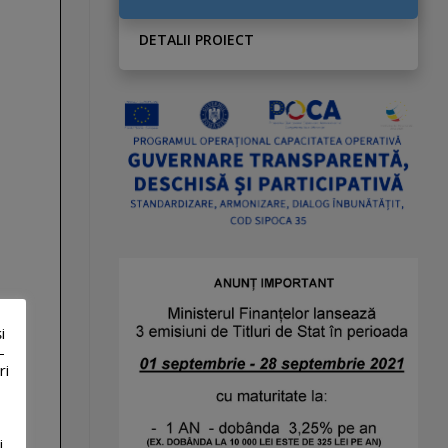
DETALII PROIECT
i
-
ri
i