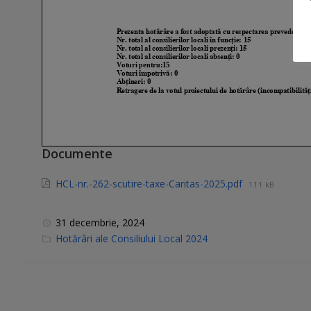
Documente
HCL-nr.-262-scutire-taxe-Caritas-2025.pdf
111 kB
31 decembrie, 2024
C
Hotărâri ale Consiliului Local 2024
a
t
e
g
o
r
i