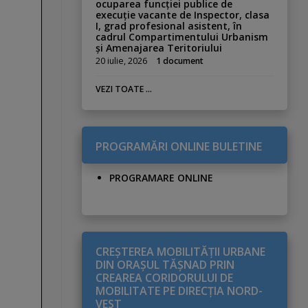
ocuparea funcției publice de
execuție vacante de Inspector, clasa
I, grad profesional asistent, în
cadrul Compartimentului Urbanism
și Amenajarea Teritoriului
20 iulie, 2026
1 document
VEZI TOATE ...
PROGRAMĂRI ONLINE BULETINE
PROGRAMARE ONLINE
CREŞTEREA MOBILITĂŢII URBANE
DIN ORAŞUL TĂŞNAD PRIN
CREAREA CORIDORULUI DE
MOBILITATE PE DIRECŢIA NORD-
VEST