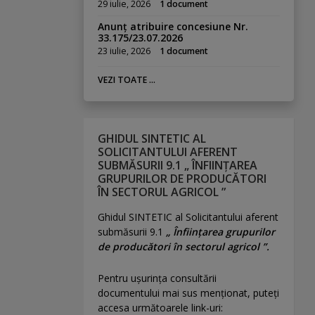
29 iulie, 2026
1 document
Anunț atribuire concesiune Nr.
33.175/23.07.2026
23 iulie, 2026
1 document
VEZI TOATE ...
GHIDUL SINTETIC AL
SOLICITANTULUI AFERENT
SUBMĂSURII 9.1 „ ÎNFIINȚAREA
GRUPURILOR DE PRODUCĂTORI
ÎN SECTORUL AGRICOL ”
Ghidul SINTETIC al Solicitantului aferent
submăsurii 9.1
„ Înființarea grupurilor
de producători în sectorul agricol ”.
Pentru uşurinţa consultării
documentului mai sus menţionat, puteţi
accesa următoarele link-uri: