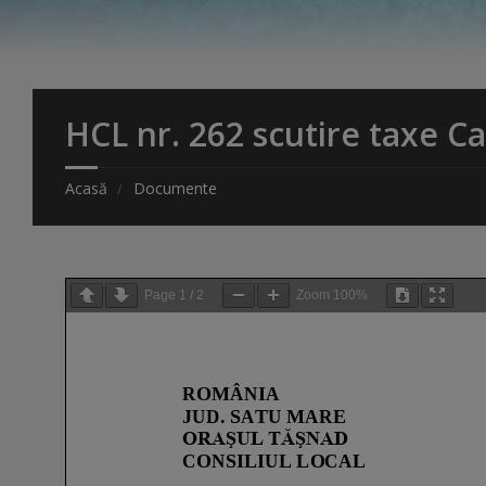
HCL nr. 262 scutire taxe Ca
Acasă
Documente
Page
1
/
2
Zoom
100%