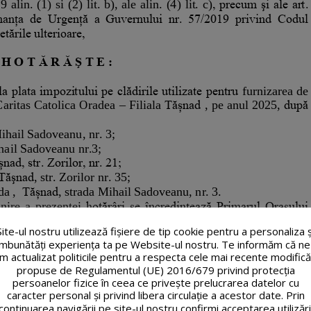
Site-ul nostru utilizează fişiere de tip cookie pentru a personaliza ș
îmbunătăți experiența ta pe Website-ul nostru. Te informăm că ne
m actualizat politicile pentru a respecta cele mai recente modifică
propuse de Regulamentul (UE) 2016/679 privind protecția
persoanelor fizice în ceea ce privește prelucrarea datelor cu
caracter personal și privind libera circulație a acestor date. Prin
continuarea navigării pe site-ul nostru confirmi acceptarea utilizări