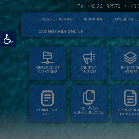
Tel:
+40 261 825701
/
+40 
ORAȘUL TĂȘNAD
PRIMĂRIA
CONSILIUL L
Deschide bara de unelte
CASINO CHILE ONLINE
PUNCTE D
ANUNȚURI
DECLARAȚII DE
INTERES
RECENTE
CĂSĂTORIE
HOTĂRÂRI
FORMULARE
DISPOZIȚII 
CONSILIUL LOCAL
UTILE
PRIMARULU