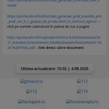
https://portal.afir.info/informatii_generale_informatii_utile_n
outati
https://portal.afir.info/informatii_generale_pndr_investitii_prin
_pndr_sm_9_1_grupuri_de_producatori_in_sectorul_agricol
–
click pe numele submăsurii în partea de sus a paginii
https://portal.afir.info/Uploads/GHIDUL%20Solicitantului/20
21_tranzitie/GS%20Sintetic/Ghid%20sintetic%20sM%209.1%
20-%20FINAL.pdf
–
link direct către document
Ultima actualizare: 15:02 | 4.08.2026