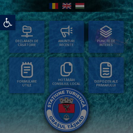
Deschide bara de unelte
PUNCTE DE
ANUNȚURI
DECLARAȚII DE
INTERES
RECENTE
CĂSĂTORIE
HOTĂRÂRI
FORMULARE
DISPOZIȚII ALE
CONSILIUL LOCAL
UTILE
PRIMARULUI