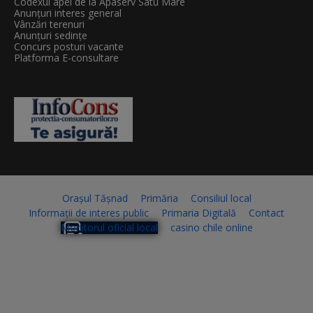
Codexul apei de la Apaserv Satu Mare
Anunțuri interes general
Vânzări terenuri
Anunțuri sedințe
Concurs posturi vacante
Platforma E-consultare
Orașul Tășnad
Primăria
Consiliul local
Informații de interes public
Primaria Digitală
Contact
Monitorul oficial local
casino chile online