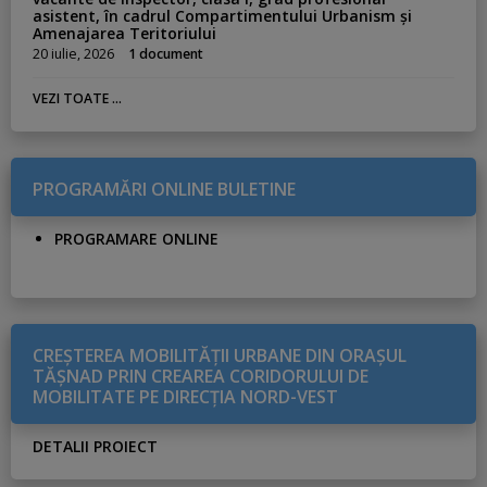
asistent, în cadrul Compartimentului Urbanism și
Amenajarea Teritoriului
20 iulie, 2026
1 document
VEZI TOATE ...
PROGRAMĂRI ONLINE BULETINE
PROGRAMARE ONLINE
CREŞTEREA MOBILITĂŢII URBANE DIN ORAŞUL
TĂŞNAD PRIN CREAREA CORIDORULUI DE
MOBILITATE PE DIRECŢIA NORD-VEST
DETALII PROIECT