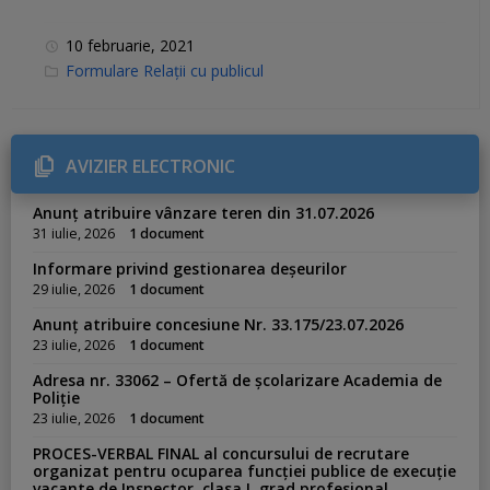
10 februarie, 2021
C
Formulare Relații cu publicul
a
t
e
g
o
r
AVIZIER ELECTRONIC
i
e
s
Anunț atribuire vânzare teren din 31.07.2026
:
31 iulie, 2026
1 document
Informare privind gestionarea deșeurilor
29 iulie, 2026
1 document
Anunț atribuire concesiune Nr. 33.175/23.07.2026
23 iulie, 2026
1 document
Adresa nr. 33062 – Ofertă de școlarizare Academia de
Poliție
23 iulie, 2026
1 document
PROCES-VERBAL FINAL al concursului de recrutare
organizat pentru ocuparea funcției publice de execuție
vacante de Inspector, clasa I, grad profesional