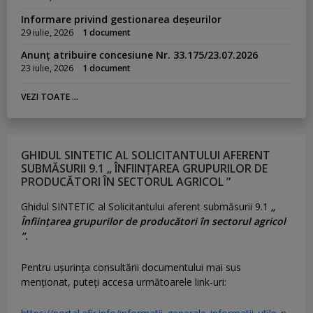
Informare privind gestionarea deșeurilor
29 iulie, 2026
1 document
Anunț atribuire concesiune Nr. 33.175/23.07.2026
23 iulie, 2026
1 document
VEZI TOATE ...
GHIDUL SINTETIC AL SOLICITANTULUI AFERENT
SUBMĂSURII 9.1 „ ÎNFIINȚAREA GRUPURILOR DE
PRODUCĂTORI ÎN SECTORUL AGRICOL ”
Ghidul SINTETIC al Solicitantului aferent submăsurii 9.1
„
Înființarea grupurilor de producători în sectorul agricol
”.
Pentru uşurinţa consultării documentului mai sus
menţionat, puteţi accesa următoarele link-uri: