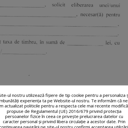
Site-ul nostru utilizează fişiere de tip cookie pentru a personaliza ș
îmbunătăți experiența ta pe Website-ul nostru. Te informăm că ne
m actualizat politicile pentru a respecta cele mai recente modifică
propuse de Regulamentul (UE) 2016/679 privind protecția
persoanelor fizice în ceea ce privește prelucrarea datelor cu
caracter personal și privind libera circulație a acestor date. Prin
continuarea navigării pe site-ul nostru confirmi acceptarea utilizări