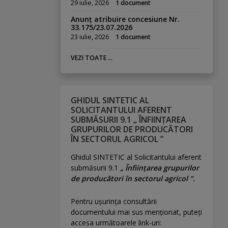
29 iulie, 2026
1 document
Anunț atribuire concesiune Nr.
33.175/23.07.2026
23 iulie, 2026
1 document
VEZI TOATE ...
GHIDUL SINTETIC AL
SOLICITANTULUI AFERENT
SUBMĂSURII 9.1 „ ÎNFIINȚAREA
GRUPURILOR DE PRODUCĂTORI
ÎN SECTORUL AGRICOL ”
Ghidul SINTETIC al Solicitantului aferent
submăsurii 9.1
„ Înființarea grupurilor
de producători în sectorul agricol ”.
Pentru uşurinţa consultării
documentului mai sus menţionat, puteţi
accesa următoarele link-uri: