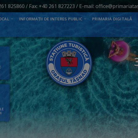
261 825860
/ Fax: +40 261 827223 / E-mail:
office@primariata
OCAL
INFORMAȚII DE INTERES PUBLIC
PRIMARIA DIGITALĂ
E
ALE
I