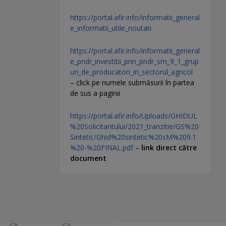
https://portal.afir.info/informatii_general
e_informatii_utile_noutati
https://portal.afir.info/informatii_general
e_pndr_investitii_prin_pndr_sm_9_1_grup
uri_de_producatori_in_sectorul_agricol
– click pe numele submăsurii în partea
de sus a paginii
https://portal.afir.info/Uploads/GHIDUL
%20Solicitantului/2021_tranzitie/GS%20
Sintetic/Ghid%20sintetic%20sM%209.1
%20-%20FINAL.pdf
–
link direct către
document