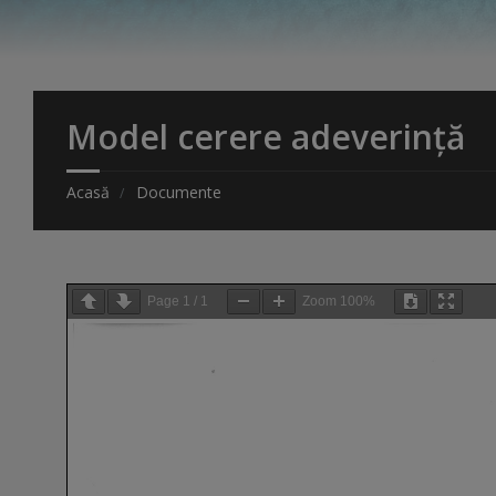
Model cerere adeverință
Acasă
Documente
Page
1
/
1
Zoom
100%