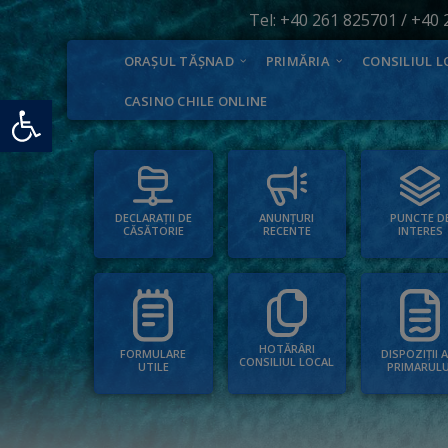
Tel:
+40 261 825701
/
+40 
ORAȘUL TĂȘNAD
PRIMĂRIA
CONSILIUL L
Deschide bara de unelte
CASINO CHILE ONLINE
PUNCTE D
ANUNȚURI
DECLARAȚII DE
INTERES
RECENTE
CĂSĂTORIE
HOTĂRÂRI
FORMULARE
DISPOZIȚII 
CONSILIUL LOCAL
UTILE
PRIMARULU