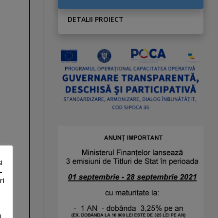
DETALII PROIECT
i
-
ri
i