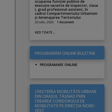
ocuparea funcției publice de
execuție vacante de Inspector, clasa
I, grad profesional asistent, în
cadrul Compartimentului Urbanism
și Amenajarea Teritoriului
20 iulie, 2026
1 document
VEZI TOATE ...
PROGRAMĂRI ONLINE BULETINE
PROGRAMARE ONLINE
CREŞTEREA MOBILITĂŢII URBANE
DIN ORAŞUL TĂŞNAD PRIN
CREAREA CORIDORULUI DE
MOBILITATE PE DIRECŢIA NORD-
VEST