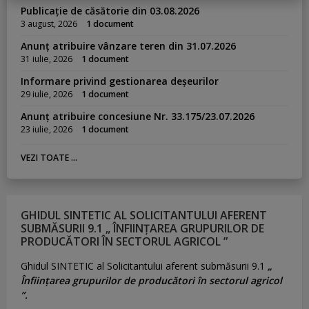
Publicație de căsătorie din 03.08.2026
3 august, 2026
1 document
Anunț atribuire vânzare teren din 31.07.2026
31 iulie, 2026
1 document
Informare privind gestionarea deșeurilor
29 iulie, 2026
1 document
Anunț atribuire concesiune Nr. 33.175/23.07.2026
23 iulie, 2026
1 document
VEZI TOATE ...
GHIDUL SINTETIC AL SOLICITANTULUI AFERENT
SUBMĂSURII 9.1 „ ÎNFIINȚAREA GRUPURILOR DE
PRODUCĂTORI ÎN SECTORUL AGRICOL ”
Ghidul SINTETIC al Solicitantului aferent submăsurii 9.1
„
Înființarea grupurilor de producători în sectorul agricol
”.