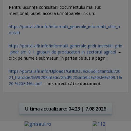
Pentru uşurinţa consultării documentului mai sus
menţionat, puteţi accesa următoarele link-uri:
https://portal.afir.info/informatii_generale_informatii_utile_n
outati
https://portal.afir.info/informatii_generale_pndr_investitii_prin
_pndr_sm_9_1_grupuri_de_producatori_in_sectorul_agricol
–
click pe numele submăsurii în partea de sus a paginii
https://portal.afir.info/Uploads/GHIDUL%20Solicitantului/20
21_tranzitie/GS%20Sintetic/Ghid%20sintetic%20sM%209.1%
20-%20FINAL.pdf
–
link direct către document
Ultima actualizare: 04:23 | 7.08.2026