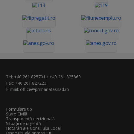
Tel:
+40 261 825701
/
+40 261 825860
Fax: +40 261 827223
E-mail:
office@primariatasnad.ro
Formulare tip
Stare Civilă
Transparenţă decizională
Situații de urgență
Hotărâri ale Consiliului Local
Dispoziții ale primarului