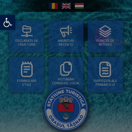
Deschide bara de unelte
PUNCTE DE
ANUNȚURI
DECLARAȚII DE
INTERES
RECENTE
CĂSĂTORIE
HOTĂRÂRI
FORMULARE
DISPOZIȚII ALE
CONSILIUL LOCAL
UTILE
PRIMARULUI