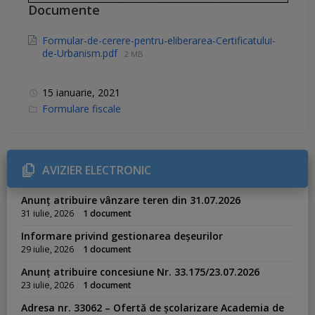
Documente
Formular-de-cerere-pentru-eliberarea-Certificatului-
de-Urbanism.pdf
2 MB
15 ianuarie, 2021
C
Formulare fiscale
a
t
e
g
o
r
AVIZIER ELECTRONIC
i
e
s
Anunț atribuire vânzare teren din 31.07.2026
:
31 iulie, 2026
1 document
Informare privind gestionarea deșeurilor
29 iulie, 2026
1 document
Anunț atribuire concesiune Nr. 33.175/23.07.2026
23 iulie, 2026
1 document
Adresa nr. 33062 – Ofertă de școlarizare Academia de