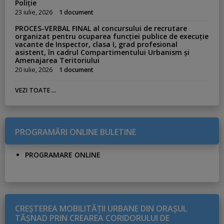
Poliție
23 iulie, 2026
1 document
PROCES-VERBAL FINAL al concursului de recrutare
organizat pentru ocuparea funcției publice de execuție
vacante de Inspector, clasa I, grad profesional
asistent, în cadrul Compartimentului Urbanism și
Amenajarea Teritoriului
20 iulie, 2026
1 document
VEZI TOATE ...
PROGRAMĂRI ONLINE BULETINE
PROGRAMARE ONLINE
CREŞTEREA MOBILITĂŢII URBANE DIN ORAŞUL
TĂŞNAD PRIN CREAREA CORIDORULUI DE