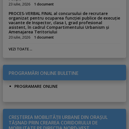
23 iulie, 2026
1 document
PROCES-VERBAL FINAL al concursului de recrutare
organizat pentru ocuparea funcției publice de execuție
vacante de Inspector, clasa I, grad profesional
asistent, în cadrul Compartimentului Urbanism și
Amenajarea Teritoriului
20 iulie, 2026
1 document
VEZI TOATE ...
PROGRAMĂRI ONLINE BULETINE
PROGRAMARE ONLINE
CREŞTEREA MOBILITĂŢII URBANE DIN ORAŞUL
TĂŞNAD PRIN CREAREA CORIDORULUI DE
MOBILITATE PE DIRECŢIA NORD-VEST