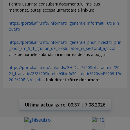
Pentru uşurinţa consultării documentului mai sus
menţionat, puteţi accesa următoarele link-uri:
https://portal.afir.info/informatii_generale_informatii_utile_n
outati
https://portal.afir.info/informatii_generale_pndr_investitii_prin
_pndr_sm_9_1_grupuri_de_producatori_in_sectorul_agricol
–
click pe numele submăsurii în partea de sus a paginii
https://portal.afir.info/Uploads/GHIDUL%20Solicitantului/20
21_tranzitie/GS%20Sintetic/Ghid%20sintetic%20sM%209.1%
20-%20FINAL.pdf
–
link direct către document
Ultima actualizare: 00:37 | 7.08.2026