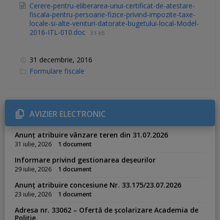
Cerere-pentru-eliberarea-unui-certificat-de-atestare-
fiscala-pentru-persoane-fizice-privind-impozite-taxe-
locale-si-alte-venituri-datorate-bugetului-local-Model-
2016-ITL-010.doc
33 kB
31 decembrie, 2016
C
Formulare fiscale
a
t
e
g
o
r
AVIZIER ELECTRONIC
i
e
s
Anunț atribuire vânzare teren din 31.07.2026
:
31 iulie, 2026
1 document
Informare privind gestionarea deșeurilor
29 iulie, 2026
1 document
Anunț atribuire concesiune Nr. 33.175/23.07.2026
23 iulie, 2026
1 document
Adresa nr. 33062 – Ofertă de școlarizare Academia de
Poliție