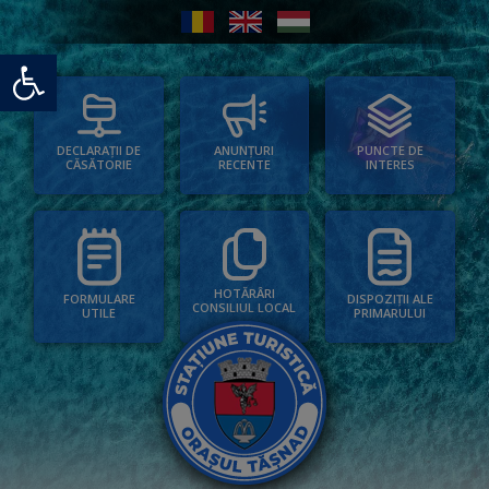
Deschide bara de unelte
PUNCTE DE
ANUNȚURI
DECLARAȚII DE
INTERES
RECENTE
CĂSĂTORIE
HOTĂRÂRI
FORMULARE
DISPOZIȚII ALE
CONSILIUL LOCAL
UTILE
PRIMARULUI