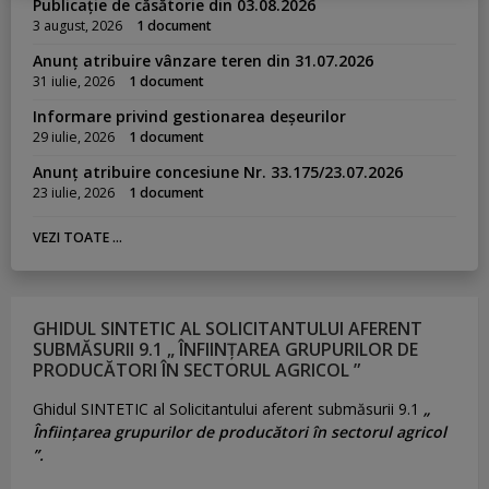
Publicație de căsătorie din 03.08.2026
3 august, 2026
1 document
Anunț atribuire vânzare teren din 31.07.2026
31 iulie, 2026
1 document
Informare privind gestionarea deșeurilor
29 iulie, 2026
1 document
Anunț atribuire concesiune Nr. 33.175/23.07.2026
23 iulie, 2026
1 document
VEZI TOATE ...
GHIDUL SINTETIC AL SOLICITANTULUI AFERENT
SUBMĂSURII 9.1 „ ÎNFIINȚAREA GRUPURILOR DE
PRODUCĂTORI ÎN SECTORUL AGRICOL ”
Ghidul SINTETIC al Solicitantului aferent submăsurii 9.1
„
Înființarea grupurilor de producători în sectorul agricol
”.