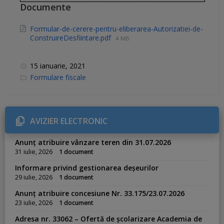
Documente
Formular-de-cerere-pentru-eliberarea-Autorizatiei-de-
ConstruireDesfiintare.pdf
4 MB
15 ianuarie, 2021
C
Formulare fiscale
a
t
e
g
o
r
AVIZIER ELECTRONIC
i
e
s
Anunț atribuire vânzare teren din 31.07.2026
:
31 iulie, 2026
1 document
Informare privind gestionarea deșeurilor
29 iulie, 2026
1 document
Anunț atribuire concesiune Nr. 33.175/23.07.2026
23 iulie, 2026
1 document
Adresa nr. 33062 – Ofertă de școlarizare Academia de