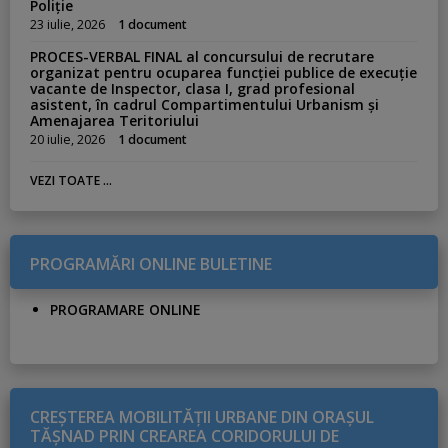
Poliție
23 iulie, 2026
1 document
PROCES-VERBAL FINAL al concursului de recrutare
organizat pentru ocuparea funcției publice de execuție
vacante de Inspector, clasa I, grad profesional
asistent, în cadrul Compartimentului Urbanism și
Amenajarea Teritoriului
20 iulie, 2026
1 document
VEZI TOATE ...
PROGRAMĂRI ONLINE BULETINE
PROGRAMARE ONLINE
CREŞTEREA MOBILITĂŢII URBANE DIN ORAŞUL
TĂŞNAD PRIN CREAREA CORIDORULUI DE