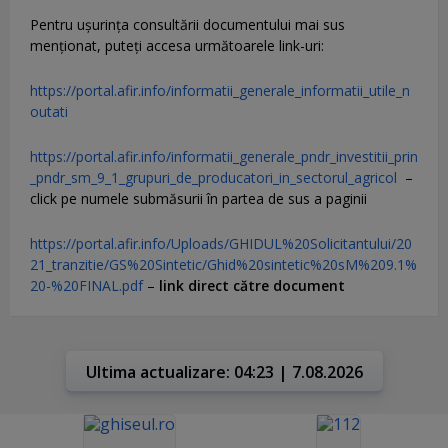
Pentru uşurinţa consultării documentului mai sus
menţionat, puteţi accesa următoarele link-uri:
https://portal.afir.info/informatii_generale_informatii_utile_n
outati
https://portal.afir.info/informatii_generale_pndr_investitii_prin
_pndr_sm_9_1_grupuri_de_producatori_in_sectorul_agricol
–
click pe numele submăsurii în partea de sus a paginii
https://portal.afir.info/Uploads/GHIDUL%20Solicitantului/20
21_tranzitie/GS%20Sintetic/Ghid%20sintetic%20sM%209.1%
20-%20FINAL.pdf
–
link direct către document
Ultima actualizare: 04:23 | 7.08.2026