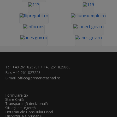
Tel:
+40 261 825701
/
+40 261 825860
Fax: +40 261 827223
E-mail:
office@primariatasnad.ro
Formulare tip
Stare Civilă
Transparenţă decizională
Situații de urgență
Hotărâri ale Consiliului Local
Dispoziții ale primarului