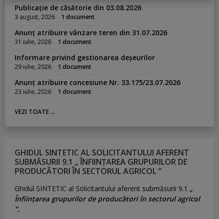
Publicație de căsătorie din 03.08.2026
3 august, 2026
1 document
Anunț atribuire vânzare teren din 31.07.2026
31 iulie, 2026
1 document
Informare privind gestionarea deșeurilor
29 iulie, 2026
1 document
Anunț atribuire concesiune Nr. 33.175/23.07.2026
23 iulie, 2026
1 document
VEZI TOATE ...
GHIDUL SINTETIC AL SOLICITANTULUI AFERENT
SUBMĂSURII 9.1 „ ÎNFIINȚAREA GRUPURILOR DE
PRODUCĂTORI ÎN SECTORUL AGRICOL ”
Ghidul SINTETIC al Solicitantului aferent submăsurii 9.1
„
Înființarea grupurilor de producători în sectorul agricol
”.