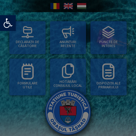
Deschide bara de unelte
PUNCTE DE
ANUNȚURI
DECLARAȚII DE
INTERES
RECENTE
CĂSĂTORIE
HOTĂRÂRI
FORMULARE
DISPOZIȚII ALE
CONSILIUL LOCAL
UTILE
PRIMARULUI