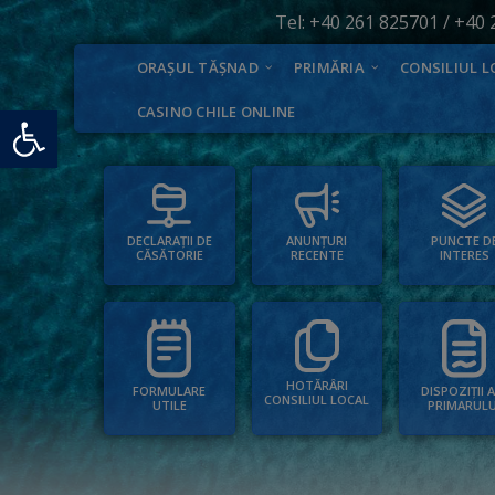
Tel:
+40 261 825701
/
+40 
ORAȘUL TĂȘNAD
PRIMĂRIA
CONSILIUL L
Deschide bara de unelte
CASINO CHILE ONLINE
PUNCTE D
ANUNȚURI
DECLARAȚII DE
INTERES
RECENTE
CĂSĂTORIE
HOTĂRÂRI
FORMULARE
DISPOZIȚII 
CONSILIUL LOCAL
UTILE
PRIMARULU