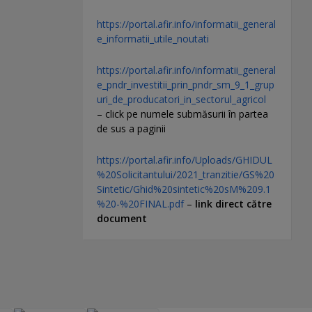
https://portal.afir.info/informatii_general
e_informatii_utile_noutati
https://portal.afir.info/informatii_general
e_pndr_investitii_prin_pndr_sm_9_1_grup
uri_de_producatori_in_sectorul_agricol
– click pe numele submăsurii în partea
de sus a paginii
https://portal.afir.info/Uploads/GHIDUL
%20Solicitantului/2021_tranzitie/GS%20
Sintetic/Ghid%20sintetic%20sM%209.1
%20-%20FINAL.pdf
–
link direct către
document