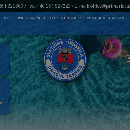
261 825860
/ Fax: +40 261 827223 / E-mail:
office@primariata
OCAL
INFORMAȚII DE INTERES PUBLIC
PRIMARIA DIGITALĂ
E
ALE
I