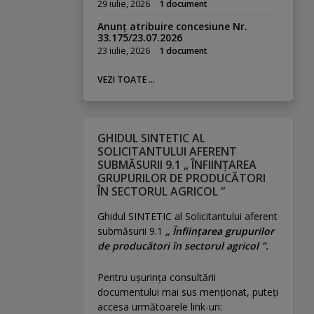
29 iulie, 2026
1 document
Anunț atribuire concesiune Nr.
33.175/23.07.2026
23 iulie, 2026
1 document
VEZI TOATE ...
GHIDUL SINTETIC AL
SOLICITANTULUI AFERENT
SUBMĂSURII 9.1 „ ÎNFIINȚAREA
GRUPURILOR DE PRODUCĂTORI
ÎN SECTORUL AGRICOL ”
Ghidul SINTETIC al Solicitantului aferent
submăsurii 9.1
„ Înființarea grupurilor
de producători în sectorul agricol ”.
Pentru uşurinţa consultării
documentului mai sus menţionat, puteţi
accesa următoarele link-uri: