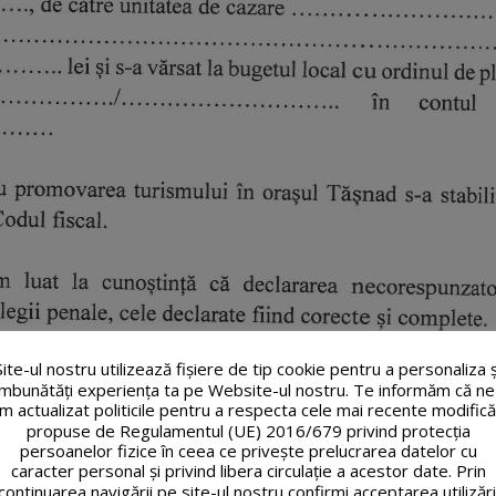
Site-ul nostru utilizează fişiere de tip cookie pentru a personaliza ș
îmbunătăți experiența ta pe Website-ul nostru. Te informăm că ne
m actualizat politicile pentru a respecta cele mai recente modifică
propuse de Regulamentul (UE) 2016/679 privind protecția
persoanelor fizice în ceea ce privește prelucrarea datelor cu
caracter personal și privind libera circulație a acestor date. Prin
continuarea navigării pe site-ul nostru confirmi acceptarea utilizări