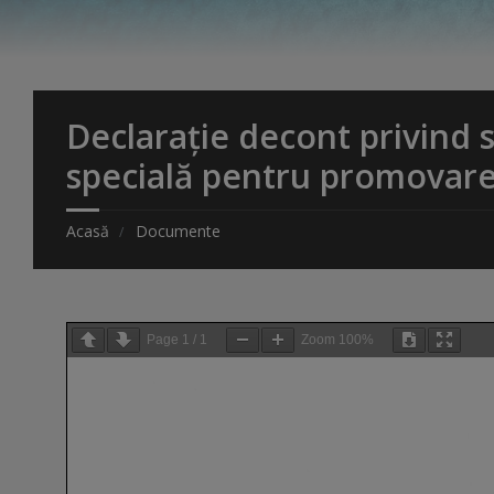
Declarație decont privind
specială pentru promovare
Acasă
Documente
Page
1
/
1
Zoom
100%