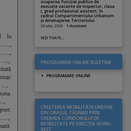
ocuparea funcției publice de
execuție vacante de Inspector, clasa
I, grad profesional asistent, în
cadrul Compartimentului Urbanism
și Amenajarea Teritoriului
20 iulie, 2026
1 document
VEZI TOATE ...
PROGRAMĂRI ONLINE BULETINE
PROGRAMARE ONLINE
CREŞTEREA MOBILITĂŢII URBANE
DIN ORAŞUL TĂŞNAD PRIN
CREAREA CORIDORULUI DE
MOBILITATE PE DIRECŢIA NORD-
VEST