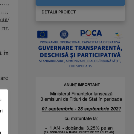
DETALII PROIECT
i
-
ri
i