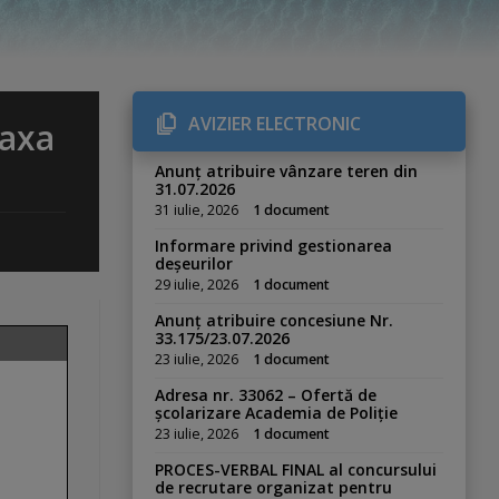
AVIZIER ELECTRONIC
taxa
Anunț atribuire vânzare teren din
31.07.2026
31 iulie, 2026
1 document
Informare privind gestionarea
deșeurilor
29 iulie, 2026
1 document
Anunț atribuire concesiune Nr.
33.175/23.07.2026
23 iulie, 2026
1 document
Adresa nr. 33062 – Ofertă de
școlarizare Academia de Poliție
23 iulie, 2026
1 document
PROCES-VERBAL FINAL al concursului
de recrutare organizat pentru