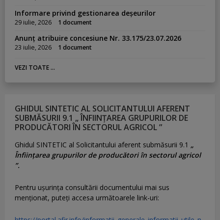
Informare privind gestionarea deșeurilor
29 iulie, 2026
1 document
Anunț atribuire concesiune Nr. 33.175/23.07.2026
23 iulie, 2026
1 document
VEZI TOATE ...
GHIDUL SINTETIC AL SOLICITANTULUI AFERENT
SUBMĂSURII 9.1 „ ÎNFIINȚAREA GRUPURILOR DE
PRODUCĂTORI ÎN SECTORUL AGRICOL ”
Ghidul SINTETIC al Solicitantului aferent submăsurii 9.1
„
Înființarea grupurilor de producători în sectorul agricol
”.
Pentru uşurinţa consultării documentului mai sus
menţionat, puteţi accesa următoarele link-uri:
https://portal.afir.info/informatii_generale_informatii_utile_n