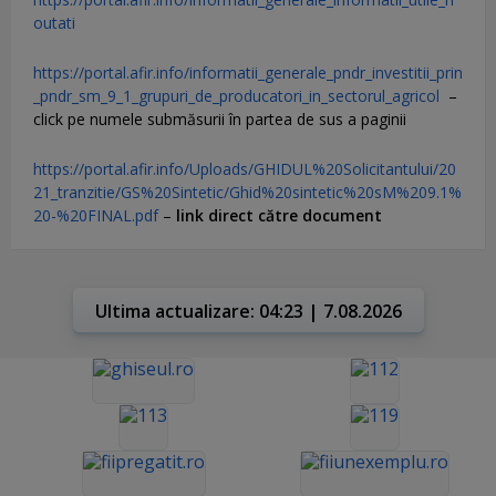
outati
https://portal.afir.info/informatii_generale_pndr_investitii_prin
_pndr_sm_9_1_grupuri_de_producatori_in_sectorul_agricol
–
click pe numele submăsurii în partea de sus a paginii
https://portal.afir.info/Uploads/GHIDUL%20Solicitantului/20
21_tranzitie/GS%20Sintetic/Ghid%20sintetic%20sM%209.1%
20-%20FINAL.pdf
–
link direct către document
Ultima actualizare: 04:23 | 7.08.2026