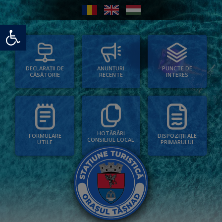
Deschide bara de unelte
PUNCTE DE
ANUNȚURI
DECLARAȚII DE
INTERES
RECENTE
CĂSĂTORIE
HOTĂRÂRI
FORMULARE
DISPOZIȚII ALE
CONSILIUL LOCAL
UTILE
PRIMARULUI