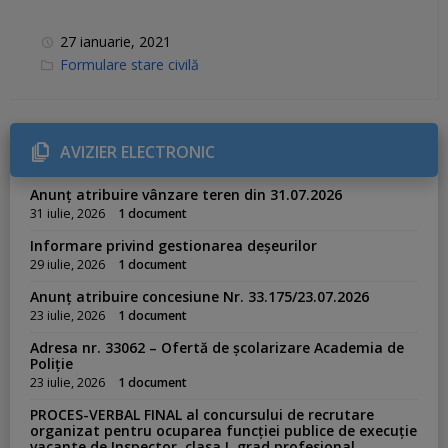
27 ianuarie, 2021
C
Formulare stare civilă
a
t
e
g
o
r
AVIZIER ELECTRONIC
i
e
s
Anunț atribuire vânzare teren din 31.07.2026
:
31 iulie, 2026
1 document
Informare privind gestionarea deșeurilor
29 iulie, 2026
1 document
Anunț atribuire concesiune Nr. 33.175/23.07.2026
23 iulie, 2026
1 document
Adresa nr. 33062 – Ofertă de școlarizare Academia de
Poliție
23 iulie, 2026
1 document
PROCES-VERBAL FINAL al concursului de recrutare
organizat pentru ocuparea funcției publice de execuție
vacante de Inspector, clasa I, grad profesional