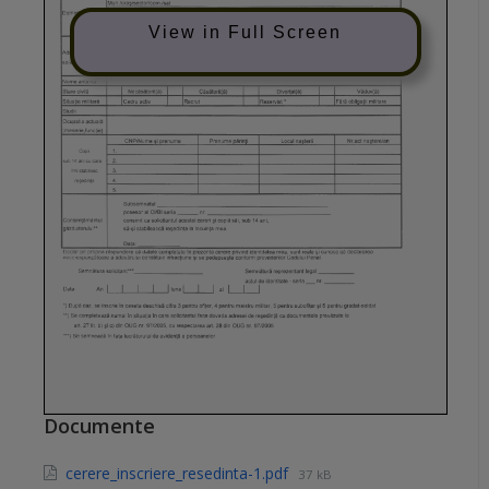
View in Full Screen
Documente
cerere_inscriere_resedinta-1.pdf
37 kB