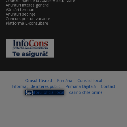
Codexul apei de la Apaserv Satu Mare
Anunțuri interes general
Vânzări terenuri
Anunțuri sedințe
Concurs posturi vacante
Platforma E-consultare
Orașul Tășnad
Primăria
Consiliul local
Informații de interes public
Primaria Digitală
Contact
Monitorul oficial local
casino chile online