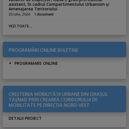
asistent, în cadrul Compartimentului Urbanism și
Amenajarea Teritoriului
20 iulie, 2026
1 document
VEZI TOATE ...
PROGRAMĂRI ONLINE BULETINE
PROGRAMARE ONLINE
CREŞTEREA MOBILITĂŢII URBANE DIN ORAŞUL
TĂŞNAD PRIN CREAREA CORIDORULUI DE
MOBILITATE PE DIRECŢIA NORD-VEST
DETALII PROIECT