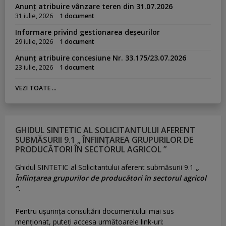
Anunț atribuire vânzare teren din 31.07.2026
31 iulie, 2026
1 document
Informare privind gestionarea deșeurilor
29 iulie, 2026
1 document
Anunț atribuire concesiune Nr. 33.175/23.07.2026
23 iulie, 2026
1 document
VEZI TOATE ...
GHIDUL SINTETIC AL SOLICITANTULUI AFERENT
SUBMĂSURII 9.1 „ ÎNFIINȚAREA GRUPURILOR DE
PRODUCĂTORI ÎN SECTORUL AGRICOL ”
Ghidul SINTETIC al Solicitantului aferent submăsurii 9.1
„
Înființarea grupurilor de producători în sectorul agricol
”.
Pentru uşurinţa consultării documentului mai sus
menţionat, puteţi accesa următoarele link-uri: