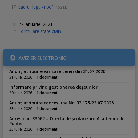
cadrul_legal-1.pdf
152 kB
27 ianuarie, 2021
C
Formulare stare civilă
a
t
e
g
o
r
AVIZIER ELECTRONIC
i
e
s
Anunț atribuire vânzare teren din 31.07.2026
:
31 iulie, 2026
1 document
Informare privind gestionarea deșeurilor
29 iulie, 2026
1 document
Anunț atribuire concesiune Nr. 33.175/23.07.2026
23 iulie, 2026
1 document
Adresa nr. 33062 – Ofertă de școlarizare Academia de
Poliție
23 iulie, 2026
1 document