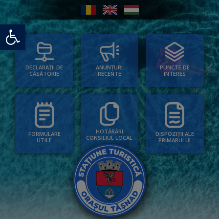
Deschide bara de unelte
PUNCTE DE
ANUNȚURI
DECLARAȚII DE
INTERES
RECENTE
CĂSĂTORIE
HOTĂRÂRI
FORMULARE
DISPOZIȚII ALE
CONSILIUL LOCAL
UTILE
PRIMARULUI