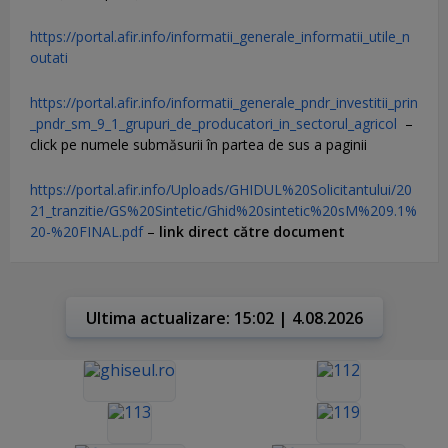
https://portal.afir.info/informatii_generale_informatii_utile_n
outati
https://portal.afir.info/informatii_generale_pndr_investitii_prin
_pndr_sm_9_1_grupuri_de_producatori_in_sectorul_agricol
–
click pe numele submăsurii în partea de sus a paginii
https://portal.afir.info/Uploads/GHIDUL%20Solicitantului/20
21_tranzitie/GS%20Sintetic/Ghid%20sintetic%20sM%209.1%
20-%20FINAL.pdf
–
link direct către document
Ultima actualizare: 15:02 | 4.08.2026