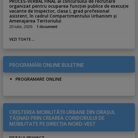
PROCES-VERBAL FINAL al concursului de recrutare
organizat pentru ocuparea funcției publice de execuție
vacante de Inspector, clasa I, grad profesional
asistent, în cadrul Compartimentului Urbanism și
Amenajarea Teritoriului
20 iulie, 2026
1 document
VEZI TOATE ...
PROGRAMĂRI ONLINE BULETINE
PROGRAMARE ONLINE
CREŞTEREA MOBILITĂŢII URBANE DIN ORAŞUL
TĂŞNAD PRIN CREAREA CORIDORULUI DE
MOBILITATE PE DIRECŢIA NORD-VEST
DETALII PROIECT