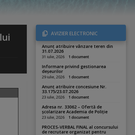
AVIZIER ELECTRONIC
lui
Anunț atribuire vânzare teren din
31.07.2026
31 iulie, 2026
1 document
Informare privind gestionarea
deșeurilor
29 iulie, 2026
1 document
Anunț atribuire concesiune Nr.
33.175/23.07.2026
23 iulie, 2026
1 document
Adresa nr. 33062 – Ofertă de
școlarizare Academia de Poliție
23 iulie, 2026
1 document
PROCES-VERBAL FINAL al concursului
de recrutare organizat pentru