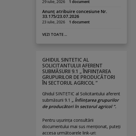
29 iulie, 2026
1 document
Anunț atribuire concesiune Nr.
33.175/23.07.2026
23 iulie, 2026
1 document
VEZI TOATE ...
GHIDUL SINTETIC AL
SOLICITANTULUI AFERENT
SUBMĂSURII 9.1 „ ÎNFIINȚAREA
GRUPURILOR DE PRODUCĂTORI
ÎN SECTORUL AGRICOL ”
Ghidul SINTETIC al Solicitantului aferent
submăsurii 9.1
„ Înființarea grupurilor
de producători în sectorul agricol ”.
Pentru uşurinţa consultării
documentului mai sus menţionat, puteţi
accesa următoarele link-uri: