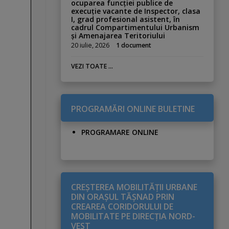
ocuparea funcției publice de
execuție vacante de Inspector, clasa
I, grad profesional asistent, în
cadrul Compartimentului Urbanism
și Amenajarea Teritoriului
20 iulie, 2026
1 document
VEZI TOATE ...
PROGRAMĂRI ONLINE BULETINE
PROGRAMARE ONLINE
CREŞTEREA MOBILITĂŢII URBANE
DIN ORAŞUL TĂŞNAD PRIN
CREAREA CORIDORULUI DE
MOBILITATE PE DIRECŢIA NORD-
VEST