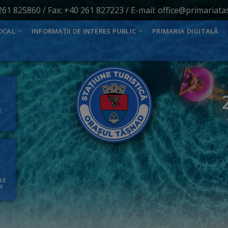
261 825860
/ Fax: +40 261 827223 / E-mail:
office@primariata
OCAL
INFORMAȚII DE INTERES PUBLIC
PRIMARIA DIGITALĂ
E
ALE
I