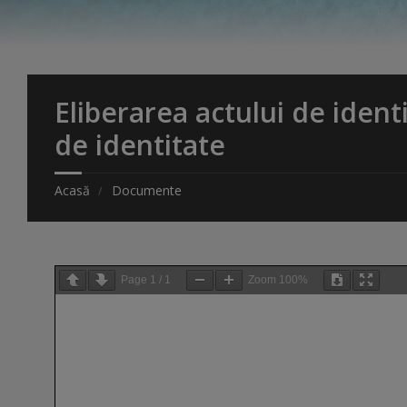
Eliberarea actului de ident
de identitate
Acasă
Documente
Page
1
/
1
Zoom
100%