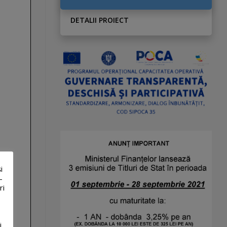
DETALII PROIECT
i
-
ri
i