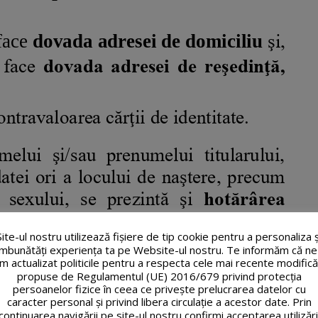
Site-ul nostru utilizează fişiere de tip cookie pentru a personaliza ș
îmbunătăți experiența ta pe Website-ul nostru. Te informăm că ne
m actualizat politicile pentru a respecta cele mai recente modifică
propuse de Regulamentul (UE) 2016/679 privind protecția
persoanelor fizice în ceea ce privește prelucrarea datelor cu
caracter personal și privind libera circulație a acestor date. Prin
continuarea navigării pe site-ul nostru confirmi acceptarea utilizări