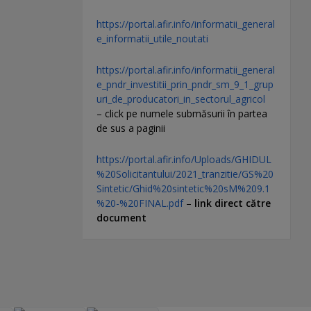
https://portal.afir.info/informatii_general
e_informatii_utile_noutati
https://portal.afir.info/informatii_general
e_pndr_investitii_prin_pndr_sm_9_1_grup
uri_de_producatori_in_sectorul_agricol
– click pe numele submăsurii în partea
de sus a paginii
https://portal.afir.info/Uploads/GHIDUL
%20Solicitantului/2021_tranzitie/GS%20
Sintetic/Ghid%20sintetic%20sM%209.1
%20-%20FINAL.pdf
–
link direct către
document