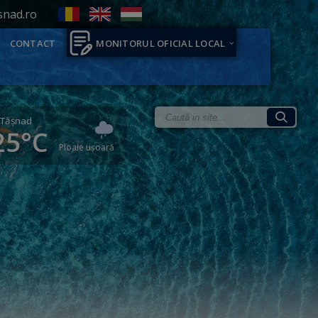
snad.ro
CONTACT
MONITORUL OFICIAL LOCAL
Tăşnad
25°C
Ploaie ușoară