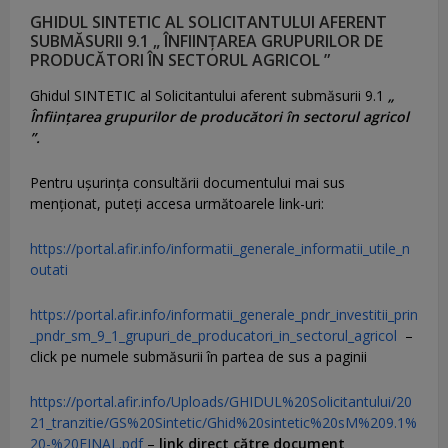
GHIDUL SINTETIC AL SOLICITANTULUI AFERENT
SUBMĂSURII 9.1 „ ÎNFIINȚAREA GRUPURILOR DE
PRODUCĂTORI ÎN SECTORUL AGRICOL ”
Ghidul SINTETIC al Solicitantului aferent submăsurii 9.1
„
Înființarea grupurilor de producători în sectorul agricol
”.
Pentru uşurinţa consultării documentului mai sus
menţionat, puteţi accesa următoarele link-uri:
https://portal.afir.info/informatii_generale_informatii_utile_n
outati
https://portal.afir.info/informatii_generale_pndr_investitii_prin
_pndr_sm_9_1_grupuri_de_producatori_in_sectorul_agricol
–
click pe numele submăsurii în partea de sus a paginii
https://portal.afir.info/Uploads/GHIDUL%20Solicitantului/20
21_tranzitie/GS%20Sintetic/Ghid%20sintetic%20sM%209.1%
20-%20FINAL.pdf
–
link direct către document