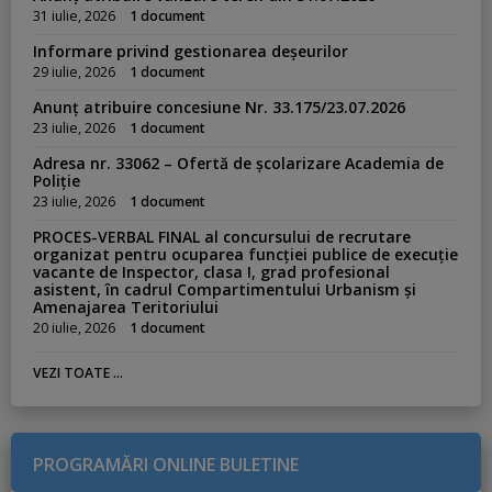
:
31 iulie, 2026
1 document
Informare privind gestionarea deșeurilor
29 iulie, 2026
1 document
Anunț atribuire concesiune Nr. 33.175/23.07.2026
23 iulie, 2026
1 document
Adresa nr. 33062 – Ofertă de școlarizare Academia de
Poliție
23 iulie, 2026
1 document
PROCES-VERBAL FINAL al concursului de recrutare
organizat pentru ocuparea funcției publice de execuție
vacante de Inspector, clasa I, grad profesional
asistent, în cadrul Compartimentului Urbanism și
Amenajarea Teritoriului
20 iulie, 2026
1 document
VEZI TOATE ...
PROGRAMĂRI ONLINE BULETINE