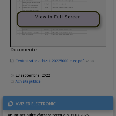
View in Full Screen
Documente
Centralizator-achizitii-20225000-euro.pdf
46 kB
23 septembrie, 2022
C
Achiziții publice
a
t
e
g
o
r
AVIZIER ELECTRONIC
i
e
s
Anunț atribuire vânzare teren din 31.07.2026