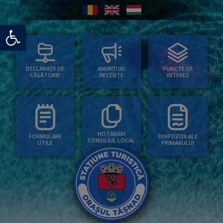
Deschide bara de unelte
PUNCTE DE
ANUNȚURI
DECLARAȚII DE
INTERES
RECENTE
CĂSĂTORIE
HOTĂRÂRI
FORMULARE
DISPOZIȚII ALE
CONSILIUL LOCAL
UTILE
PRIMARULUI