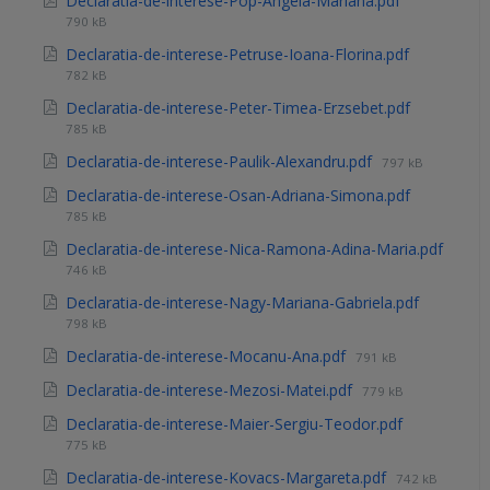
Declaratia-de-interese-Pop-Angela-Mariana.pdf
790 kB
Declaratia-de-interese-Petruse-Ioana-Florina.pdf
782 kB
Declaratia-de-interese-Peter-Timea-Erzsebet.pdf
785 kB
Declaratia-de-interese-Paulik-Alexandru.pdf
797 kB
Declaratia-de-interese-Osan-Adriana-Simona.pdf
785 kB
Declaratia-de-interese-Nica-Ramona-Adina-Maria.pdf
746 kB
Declaratia-de-interese-Nagy-Mariana-Gabriela.pdf
798 kB
Declaratia-de-interese-Mocanu-Ana.pdf
791 kB
Declaratia-de-interese-Mezosi-Matei.pdf
779 kB
Declaratia-de-interese-Maier-Sergiu-Teodor.pdf
775 kB
Declaratia-de-interese-Kovacs-Margareta.pdf
742 kB