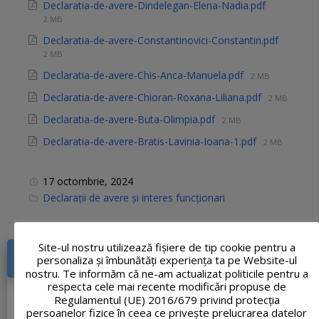
Declaratia-de-avere-Dindelegan-Elena-Nadia.pdf
2 MB
Declaratia-de-avere-Constantinovici-Constantin.pdf
2 MB
Declaratia-de-avere-Chis-Anca-Manuela.pdf
2 MB
Declaratia-de-avere-Chioran-Roxana-Liliana.pdf
2 MB
Declaratia-de-avere-Buta-Olimpia.pdf
2 MB
Declaratia-de-avere-Bratis-Lavinia-Ioana-1.pdf
2 MB
17 octombrie, 2024
C
Declarații de avere și interes funcționari
a
t
e
g
Site-ul nostru utilizează fişiere de tip cookie pentru a
o
r
AVIZIER ELECTRONIC
personaliza și îmbunătăți experiența ta pe Website-ul
i
nostru. Te informăm că ne-am actualizat politicile pentru a
e
respecta cele mai recente modificări propuse de
s
Anunț atribuire vânzare teren din 31.07.2026
:
Regulamentul (UE) 2016/679 privind protecția
31 iulie, 2026
1 document
persoanelor fizice în ceea ce privește prelucrarea datelor