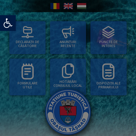
Deschide bara de unelte
PUNCTE DE
ANUNȚURI
DECLARAȚII DE
INTERES
RECENTE
CĂSĂTORIE
HOTĂRÂRI
FORMULARE
DISPOZIȚII ALE
CONSILIUL LOCAL
UTILE
PRIMARULUI