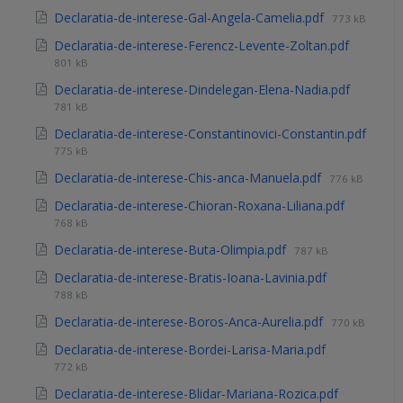
Declaratia-de-interese-Gal-Angela-Camelia.pdf
773 kB
Declaratia-de-interese-Ferencz-Levente-Zoltan.pdf
801 kB
Declaratia-de-interese-Dindelegan-Elena-Nadia.pdf
781 kB
Declaratia-de-interese-Constantinovici-Constantin.pdf
775 kB
Declaratia-de-interese-Chis-anca-Manuela.pdf
776 kB
Declaratia-de-interese-Chioran-Roxana-Liliana.pdf
768 kB
Declaratia-de-interese-Buta-Olimpia.pdf
787 kB
Declaratia-de-interese-Bratis-Ioana-Lavinia.pdf
788 kB
Declaratia-de-interese-Boros-Anca-Aurelia.pdf
770 kB
Declaratia-de-interese-Bordei-Larisa-Maria.pdf
772 kB
Declaratia-de-interese-Blidar-Mariana-Rozica.pdf