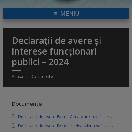
MENIU
Declarații de avere și
interese funcționari
publici – 2024
Acasă
Documente
Documente
Declaratia-de-avere-Boros-Anca-Aurelia.pdf
2 MB
Declaratia-de-avere-Bordei-Larisa-Maria.pdf
2 MB