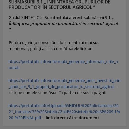
SUBMĂSURII 9.1 „ ÎNFIINȚAREA GRUPURILOR DE
PRODUCĂTORI ÎN SECTORUL AGRICOL ”
Ghidul SINTETIC al Solicitantului aferent submăsurii 9.1
„
Înființarea grupurilor de producători în sectorul agricol
”.
Pentru uşurinţa consultării documentului mai sus
menţionat, puteţi accesa următoarele link-uri:
https://portal.afir.info/informatii_generale_informatii_utile_n
outati
https://portal.afir.info/informatii_generale_pndr_investitii_prin
_pndr_sm_9_1_grupuri_de_producatori_in_sectorul_agricol
–
click pe numele submăsurii în partea de sus a paginii
https://portal.afir.info/Uploads/GHIDUL%20Solicitantului/20
21_tranzitie/GS%20Sintetic/Ghid%20sintetic%20sM%209.1%
20-%20FINAL.pdf
–
link direct către document