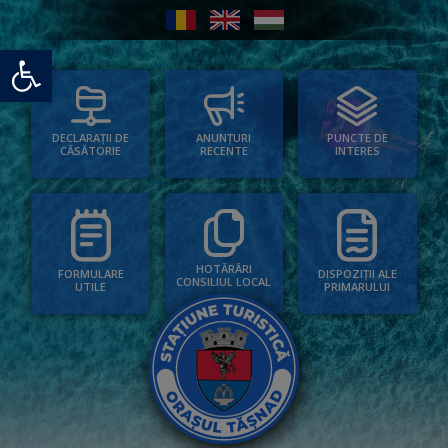
Deschide bara de unelte
PUNCTE DE
ANUNȚURI
DECLARAȚII DE
INTERES
RECENTE
CĂSĂTORIE
HOTĂRÂRI
FORMULARE
DISPOZIȚII ALE
CONSILIUL LOCAL
UTILE
PRIMARULUI