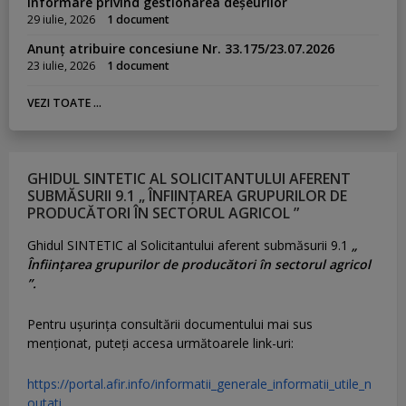
Informare privind gestionarea deșeurilor
29 iulie, 2026
1 document
Anunț atribuire concesiune Nr. 33.175/23.07.2026
23 iulie, 2026
1 document
VEZI TOATE ...
GHIDUL SINTETIC AL SOLICITANTULUI AFERENT
SUBMĂSURII 9.1 „ ÎNFIINȚAREA GRUPURILOR DE
PRODUCĂTORI ÎN SECTORUL AGRICOL ”
Ghidul SINTETIC al Solicitantului aferent submăsurii 9.1
„
Înființarea grupurilor de producători în sectorul agricol
”.
Pentru uşurinţa consultării documentului mai sus
menţionat, puteţi accesa următoarele link-uri:
https://portal.afir.info/informatii_generale_informatii_utile_n
outati