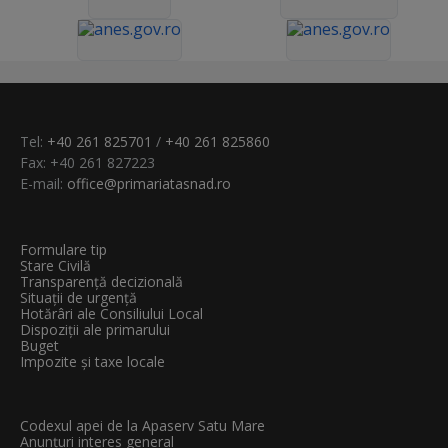
Tel:
+40 261 825701
/
+40 261 825860
Fax: +40 261 827223
E-mail:
office@primariatasnad.ro
Formulare tip
Stare Civilă
Transparenţă decizională
Situații de urgență
Hotărâri ale Consiliului Local
Dispoziții ale primarului
Buget
Impozite și taxe locale
Codexul apei de la Apaserv Satu Mare
Anunțuri interes general