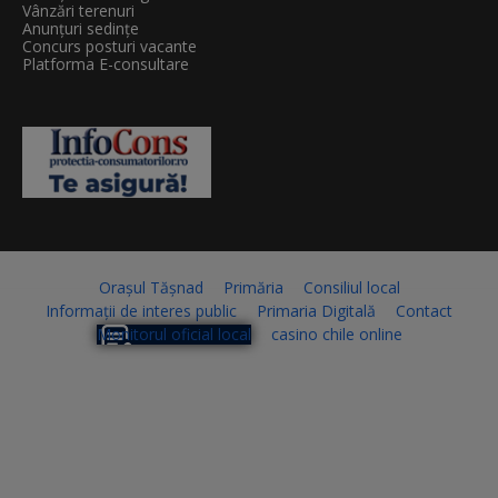
Vânzări terenuri
Anunțuri sedințe
Concurs posturi vacante
Platforma E-consultare
Orașul Tășnad
Primăria
Consiliul local
Informații de interes public
Primaria Digitală
Contact
Monitorul oficial local
casino chile online