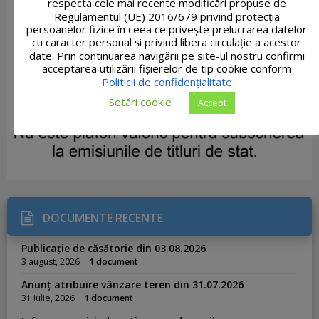
respecta cele mai recente modificări propuse de
Regulamentul (UE) 2016/679 privind protecția
persoanelor fizice în ceea ce privește prelucrarea datelor
cu caracter personal și privind libera circulație a acestor
date. Prin continuarea navigării pe site-ul nostru confirmi
acceptarea utilizării fişierelor de tip cookie conform
Politicii de confidențialitate
Setări cookie
Accept
DOCUMENTE RECENTE
Publicație de căsătorie din 03.08.2026
3 august, 2026
1 document
Anunț atribuire vânzare teren din 31.07.2026
31 iulie, 2026
1 document