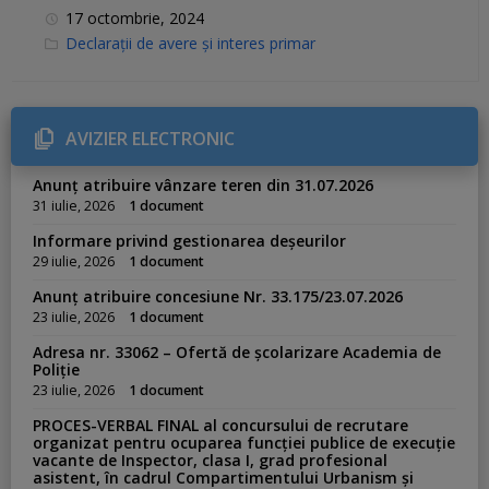
17 octombrie, 2024
C
Declarații de avere și interes primar
a
t
e
g
o
r
AVIZIER ELECTRONIC
i
e
s
Anunț atribuire vânzare teren din 31.07.2026
:
31 iulie, 2026
1 document
Informare privind gestionarea deșeurilor
29 iulie, 2026
1 document
Anunț atribuire concesiune Nr. 33.175/23.07.2026
23 iulie, 2026
1 document
Adresa nr. 33062 – Ofertă de școlarizare Academia de
Poliție
23 iulie, 2026
1 document
PROCES-VERBAL FINAL al concursului de recrutare
organizat pentru ocuparea funcției publice de execuție
vacante de Inspector, clasa I, grad profesional
asistent, în cadrul Compartimentului Urbanism și