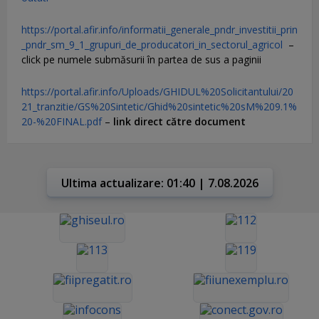
https://portal.afir.info/informatii_generale_pndr_investitii_prin
_pndr_sm_9_1_grupuri_de_producatori_in_sectorul_agricol
–
click pe numele submăsurii în partea de sus a paginii
https://portal.afir.info/Uploads/GHIDUL%20Solicitantului/20
21_tranzitie/GS%20Sintetic/Ghid%20sintetic%20sM%209.1%
20-%20FINAL.pdf
–
link direct către document
Ultima actualizare: 01:40 | 7.08.2026