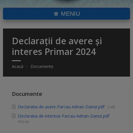
MENIU
Declarații de avere și
interes Primar 2024
Acasă
Documente
Documente
Declaratia-de-avere-Farcau-Adrian-Danut.pdf
2 MB
Declaratia-de-interese-Farcau-Adrian-Danut.pdf
845 kB