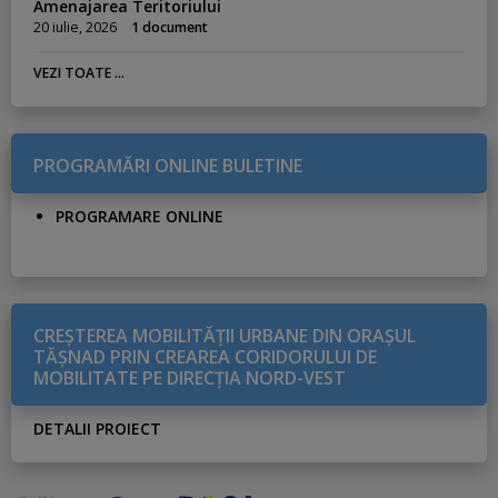
Amenajarea Teritoriului
20 iulie, 2026
1 document
VEZI TOATE ...
PROGRAMĂRI ONLINE BULETINE
PROGRAMARE ONLINE
CREŞTEREA MOBILITĂŢII URBANE DIN ORAŞUL
TĂŞNAD PRIN CREAREA CORIDORULUI DE
MOBILITATE PE DIRECŢIA NORD-VEST
DETALII PROIECT