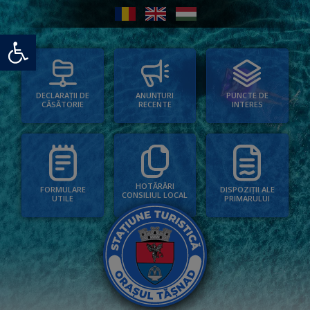
Deschide bara de unelte
PUNCTE DE
ANUNȚURI
DECLARAȚII DE
INTERES
RECENTE
CĂSĂTORIE
HOTĂRÂRI
FORMULARE
DISPOZIȚII ALE
CONSILIUL LOCAL
UTILE
PRIMARULUI