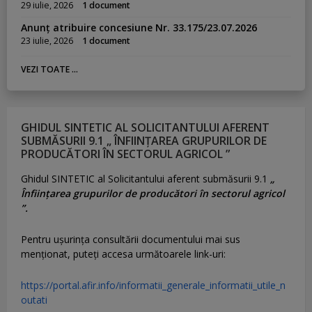
29 iulie, 2026
1 document
Anunț atribuire concesiune Nr. 33.175/23.07.2026
23 iulie, 2026
1 document
VEZI TOATE ...
GHIDUL SINTETIC AL SOLICITANTULUI AFERENT
SUBMĂSURII 9.1 „ ÎNFIINȚAREA GRUPURILOR DE
PRODUCĂTORI ÎN SECTORUL AGRICOL ”
Ghidul SINTETIC al Solicitantului aferent submăsurii 9.1
„
Înființarea grupurilor de producători în sectorul agricol
”.
Pentru uşurinţa consultării documentului mai sus
menţionat, puteţi accesa următoarele link-uri:
https://portal.afir.info/informatii_generale_informatii_utile_n
outati