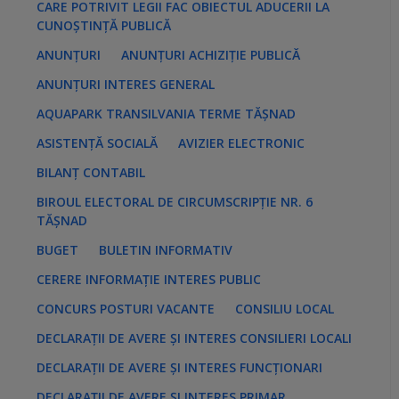
CARE POTRIVIT LEGII FAC OBIECTUL ADUCERII LA
e
s
CUNOȘTINȚĂ PUBLICĂ
:
ANUNȚURI
ANUNȚURI ACHIZIȚIE PUBLICĂ
ANUNȚURI INTERES GENERAL
AQUAPARK TRANSILVANIA TERME TĂȘNAD
ASISTENȚĂ SOCIALĂ
AVIZIER ELECTRONIC
BILANȚ CONTABIL
BIROUL ELECTORAL DE CIRCUMSCRIPȚIE NR. 6
TĂȘNAD
BUGET
BULETIN INFORMATIV
CERERE INFORMAȚIE INTERES PUBLIC
CONCURS POSTURI VACANTE
CONSILIU LOCAL
DECLARAȚII DE AVERE ȘI INTERES CONSILIERI LOCALI
DECLARAȚII DE AVERE ȘI INTERES FUNCȚIONARI
DECLARAȚII DE AVERE ȘI INTERES PRIMAR