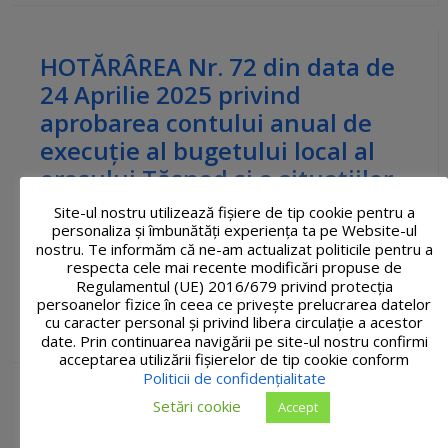
HOTĂRÂREA Nr. 72 din data de
24 Aprilie 2025 privind
aprobarea contului anual de
execuție al bugetului local al
orașului Tășnad și a situațiilor
financiare anuale pe anul 2024
Site-ul nostru utilizează fişiere de tip cookie pentru a
personaliza și îmbunătăți experiența ta pe Website-ul
nostru. Te informăm că ne-am actualizat politicile pentru a
HCL-nr.-72-aprobare-cont-de-executie-2024.pdf
respecta cele mai recente modificări propuse de
117 kB
Regulamentul (UE) 2016/679 privind protecția
persoanelor fizice în ceea ce privește prelucrarea datelor
cu caracter personal și privind libera circulație a acestor
29 aprilie, 2025
in
Hotărâri ale Consiliului Local 2025
date. Prin continuarea navigării pe site-ul nostru confirmi
acceptarea utilizării fişierelor de tip cookie conform
Politicii de confidențialitate
Setări cookie
Accept
HOTĂRÂREA Nr. 71 din data de