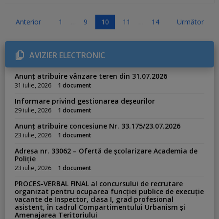
P
Anterior
1
…
9
10
11
…
14
Următor
a
g
AVIZIER ELECTRONIC
i
n
Anunț atribuire vânzare teren din 31.07.2026
a
31 iulie, 2026
1 document
ț
Informare privind gestionarea deșeurilor
i
29 iulie, 2026
1 document
e
Anunț atribuire concesiune Nr. 33.175/23.07.2026
a
23 iulie, 2026
1 document
r
Adresa nr. 33062 – Ofertă de școlarizare Academia de
t
Poliție
i
23 iulie, 2026
1 document
c
PROCES-VERBAL FINAL al concursului de recrutare
o
organizat pentru ocuparea funcției publice de execuție
vacante de Inspector, clasa I, grad profesional
l
asistent, în cadrul Compartimentului Urbanism și
e
Amenajarea Teritoriului