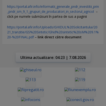
https://portal.afir.info/informatii_generale_pndr_investitii_prin
_pndr_sm_9_1_grupuri_de_producatori_in_sectorul_agricol
–
click pe numele submăsurii în partea de sus a paginii
https://portal.afir.info/Uploads/GHIDUL%20Solicitantului/20
21_tranzitie/GS%20Sintetic/Ghid%20sintetic%20sM%209.1%
20-%20FINAL.pdf
–
link direct către document
Ultima actualizare: 04:23 | 7.08.2026