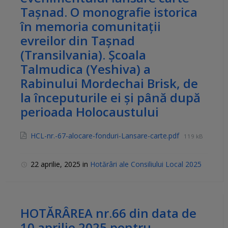
Tașnad. O monografie istorica
în memoria comunitații
evreilor din Tașnad
(Transilvania). Școala
Talmudica (Yeshiva) a
Rabinului Mordechai Brisk, de
la începuturile ei și până după
perioada Holocaustului
HCL-nr.-67-alocare-fonduri-Lansare-carte.pdf
119 kB
22 aprilie, 2025
in
Hotărâri ale Consiliului Local 2025
HOTĂRÂREA nr.66 din data de
10 aprilie 2025 pentru