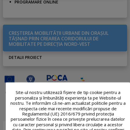
PROGRAMARE ONLINE
CREŞTEREA MOBILITĂŢII URBANE DIN ORAŞUL
TĂŞNAD PRIN CREAREA CORIDORULUI DE
MOBILITATE PE DIRECŢIA NORD-VEST
DETALII PROIECT
Site-ul nostru utilizează fişiere de tip cookie pentru a
personaliza și îmbunătăți experiența ta pe Website-ul
nostru. Te informăm că ne-am actualizat politicile pentru a
respecta cele mai recente modificări propuse de
Regulamentul (UE) 2016/679 privind protecția
persoanelor fizice în ceea ce privește prelucrarea datelor
cu caracter personal și privind libera circulație a acestor
date. Prin continuarea navigării pe site-ul nostru confirmi