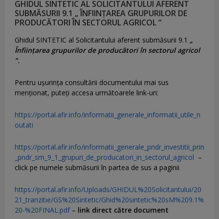
GHIDUL SINTETIC AL SOLICITANTULUI AFERENT
SUBMĂSURII 9.1 „ ÎNFIINȚAREA GRUPURILOR DE
PRODUCĂTORI ÎN SECTORUL AGRICOL ”
Ghidul SINTETIC al Solicitantului aferent submăsurii 9.1
„
Înființarea grupurilor de producători în sectorul agricol
”.
Pentru uşurinţa consultării documentului mai sus
menţionat, puteţi accesa următoarele link-uri:
https://portal.afir.info/informatii_generale_informatii_utile_n
outati
https://portal.afir.info/informatii_generale_pndr_investitii_prin
_pndr_sm_9_1_grupuri_de_producatori_in_sectorul_agricol
–
click pe numele submăsurii în partea de sus a paginii
https://portal.afir.info/Uploads/GHIDUL%20Solicitantului/20
21_tranzitie/GS%20Sintetic/Ghid%20sintetic%20sM%209.1%
20-%20FINAL.pdf
–
link direct către document