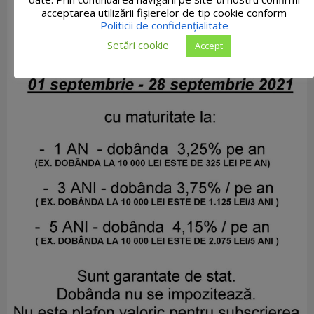
acceptarea utilizării fişierelor de tip cookie conform
Politicii de confidențialitate
Setări cookie
Accept