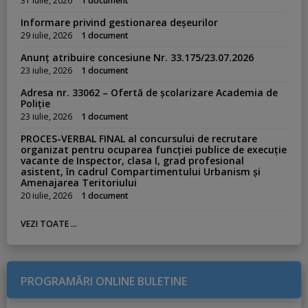
31 iulie, 2026
1 document
Informare privind gestionarea deșeurilor
29 iulie, 2026
1 document
Anunț atribuire concesiune Nr. 33.175/23.07.2026
23 iulie, 2026
1 document
Adresa nr. 33062 – Ofertă de școlarizare Academia de
Poliție
23 iulie, 2026
1 document
PROCES-VERBAL FINAL al concursului de recrutare
organizat pentru ocuparea funcției publice de execuție
vacante de Inspector, clasa I, grad profesional
asistent, în cadrul Compartimentului Urbanism și
Amenajarea Teritoriului
20 iulie, 2026
1 document
VEZI TOATE ...
PROGRAMĂRI ONLINE BULETINE