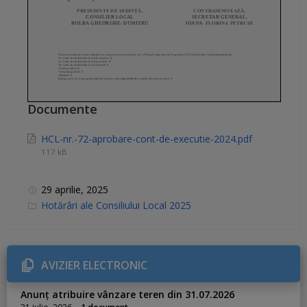
Documente
HCL-nr.-72-aprobare-cont-de-executie-2024.pdf
117 kB
29 aprilie, 2025
C
Hotărâri ale Consiliului Local 2025
a
t
e
g
o
r
AVIZIER ELECTRONIC
i
e
s
Anunț atribuire vânzare teren din 31.07.2026
: