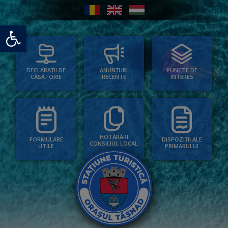
Deschide bara de unelte
PUNCTE DE
ANUNȚURI
DECLARAȚII DE
INTERES
RECENTE
CĂSĂTORIE
HOTĂRÂRI
FORMULARE
DISPOZIȚII ALE
CONSILIUL LOCAL
UTILE
PRIMARULUI