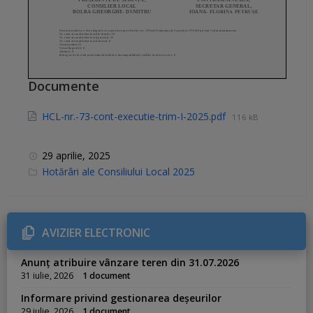
Documente
HCL-nr.-73-cont-executie-trim-I-2025.pdf
116 kB
29 aprilie, 2025
C
Hotărâri ale Consiliului Local 2025
a
t
e
g
o
r
AVIZIER ELECTRONIC
i
e
s
Anunț atribuire vânzare teren din 31.07.2026
:
31 iulie, 2026
1 document
Informare privind gestionarea deșeurilor
29 iulie, 2026
1 document