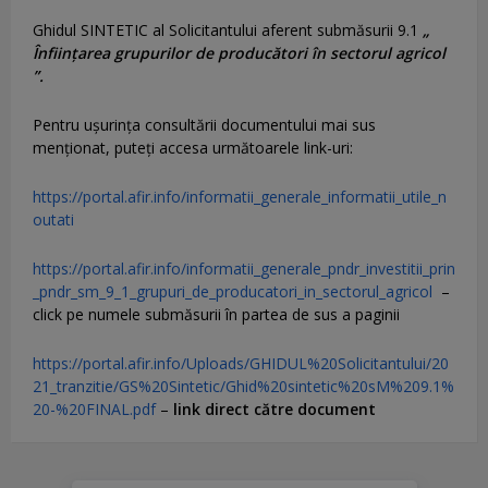
Ghidul SINTETIC al Solicitantului aferent submăsurii 9.1
„
Înființarea grupurilor de producători în sectorul agricol
”.
Pentru uşurinţa consultării documentului mai sus
menţionat, puteţi accesa următoarele link-uri:
https://portal.afir.info/informatii_generale_informatii_utile_n
outati
https://portal.afir.info/informatii_generale_pndr_investitii_prin
_pndr_sm_9_1_grupuri_de_producatori_in_sectorul_agricol
–
click pe numele submăsurii în partea de sus a paginii
https://portal.afir.info/Uploads/GHIDUL%20Solicitantului/20
21_tranzitie/GS%20Sintetic/Ghid%20sintetic%20sM%209.1%
20-%20FINAL.pdf
–
link direct către document