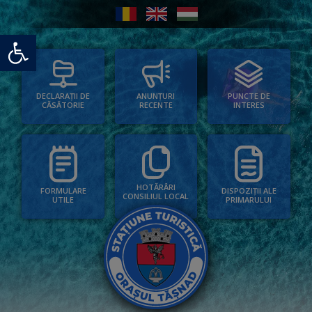
Deschide bara de unelte
PUNCTE DE
ANUNȚURI
DECLARAȚII DE
INTERES
RECENTE
CĂSĂTORIE
HOTĂRÂRI
FORMULARE
DISPOZIȚII ALE
CONSILIUL LOCAL
UTILE
PRIMARULUI