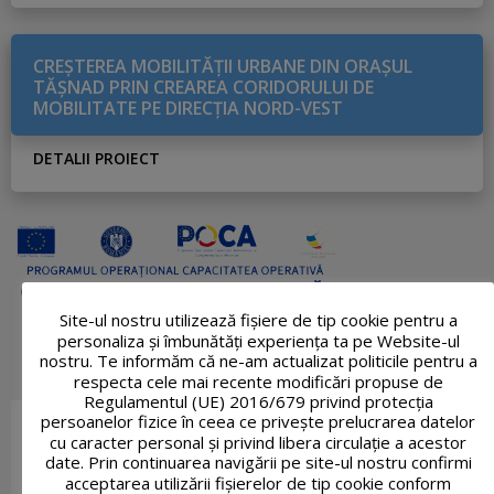
CREŞTEREA MOBILITĂŢII URBANE DIN ORAŞUL
TĂŞNAD PRIN CREAREA CORIDORULUI DE
MOBILITATE PE DIRECŢIA NORD-VEST
DETALII PROIECT
Site-ul nostru utilizează fişiere de tip cookie pentru a
personaliza și îmbunătăți experiența ta pe Website-ul
nostru. Te informăm că ne-am actualizat politicile pentru a
respecta cele mai recente modificări propuse de
Regulamentul (UE) 2016/679 privind protecția
persoanelor fizice în ceea ce privește prelucrarea datelor
cu caracter personal și privind libera circulație a acestor
date. Prin continuarea navigării pe site-ul nostru confirmi
acceptarea utilizării fişierelor de tip cookie conform