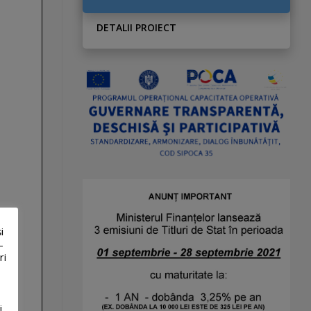
DETALII PROIECT
i
-
ri
i