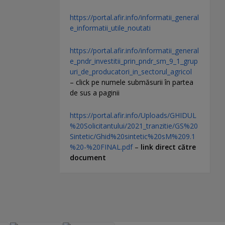
https://portal.afir.info/informatii_general
e_informatii_utile_noutati
https://portal.afir.info/informatii_general
e_pndr_investitii_prin_pndr_sm_9_1_grup
uri_de_producatori_in_sectorul_agricol
– click pe numele submăsurii în partea
de sus a paginii
https://portal.afir.info/Uploads/GHIDUL
%20Solicitantului/2021_tranzitie/GS%20
Sintetic/Ghid%20sintetic%20sM%209.1
%20-%20FINAL.pdf
–
link direct către
document