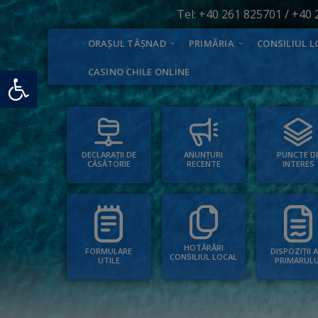
Tel:
+40 261 825701
/
+40 
ORAȘUL TĂȘNAD
PRIMĂRIA
CONSILIUL L
Deschide bara de unelte
CASINO CHILE ONLINE
PUNCTE D
ANUNȚURI
DECLARAȚII DE
INTERES
RECENTE
CĂSĂTORIE
HOTĂRÂRI
FORMULARE
DISPOZIȚII 
CONSILIUL LOCAL
UTILE
PRIMARULU