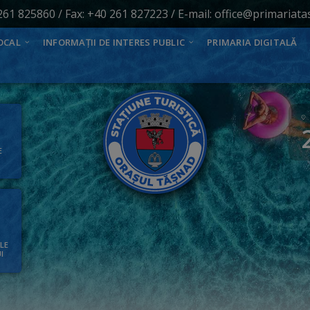
261 825860
/ Fax: +40 261 827223 / E-mail:
office@primariata
OCAL
INFORMAȚII DE INTERES PUBLIC
PRIMARIA DIGITALĂ
E
ALE
I