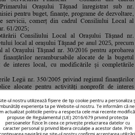
Site-ul nostru utilizează fişiere de tip cookie pentru a personaliza ș
îmbunătăți experiența ta pe Website-ul nostru. Te informăm că ne
m actualizat politicile pentru a respecta cele mai recente modifică
propuse de Regulamentul (UE) 2016/679 privind protecția
persoanelor fizice în ceea ce privește prelucrarea datelor cu
caracter personal și privind libera circulație a acestor date. Prin
continuarea navigării pe site-ul nostru confirmi acceptarea utilizări