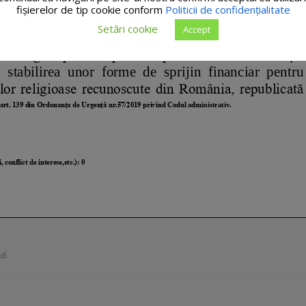
fişierelor de tip cookie conform
Politicii de confidențialitate
Setări cookie
Accept
kB