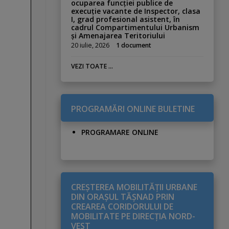
ocuparea funcției publice de
execuție vacante de Inspector, clasa
I, grad profesional asistent, în
cadrul Compartimentului Urbanism
și Amenajarea Teritoriului
20 iulie, 2026
1 document
VEZI TOATE ...
PROGRAMĂRI ONLINE BULETINE
PROGRAMARE ONLINE
CREŞTEREA MOBILITĂŢII URBANE
DIN ORAŞUL TĂŞNAD PRIN
CREAREA CORIDORULUI DE
MOBILITATE PE DIRECŢIA NORD-
VEST