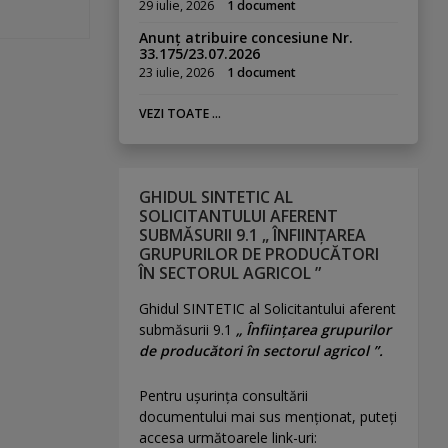
29 iulie, 2026
1 document
Anunț atribuire concesiune Nr.
33.175/23.07.2026
23 iulie, 2026
1 document
VEZI TOATE ...
GHIDUL SINTETIC AL
SOLICITANTULUI AFERENT
SUBMĂSURII 9.1 „ ÎNFIINȚAREA
GRUPURILOR DE PRODUCĂTORI
ÎN SECTORUL AGRICOL ”
Ghidul SINTETIC al Solicitantului aferent
submăsurii 9.1
„ Înființarea grupurilor
de producători în sectorul agricol ”.
Pentru uşurinţa consultării
documentului mai sus menţionat, puteţi
accesa următoarele link-uri: