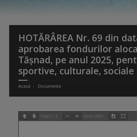
HOTĂRÂREA Nr. 69 din data 
aprobarea fondurilor alocat
Tășnad, pe anul 2025, pen
sportive, culturale, sociale
Acasă
Documente
Page
1
/
3
Zoom
100%