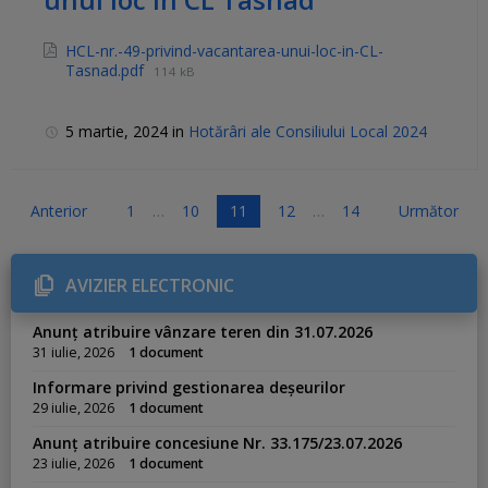
HCL-nr.-49-privind-vacantarea-unui-loc-in-CL-
Tasnad.pdf
114 kB
5 martie, 2024
in
Hotărâri ale Consiliului Local 2024
P
Anterior
1
…
10
11
12
…
14
Următor
a
g
AVIZIER ELECTRONIC
i
n
Anunț atribuire vânzare teren din 31.07.2026
a
31 iulie, 2026
1 document
ț
Informare privind gestionarea deșeurilor
i
29 iulie, 2026
1 document
e
Anunț atribuire concesiune Nr. 33.175/23.07.2026
a
23 iulie, 2026
1 document
r