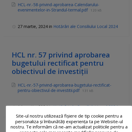
HCL-nr.-58-privind-aprobarea-Calendarului-
evenimentelor-in-Strandul-termal.pdf
120 kB
27 martie, 2024
in
Hotărâri ale Consiliului Local 2024
HCL nr. 57 privind aprobarea
bugetului rectificat pentru
obiectivul de investiții
HCL-nr.-57-privind-aprobarea-bugetului-rectificat-
pentru-obiectivul-de-investitii.pdf
131 kB
14 martie, 2024
in
Hotărâri ale Consiliului Local 2024
Site-ul nostru utilizează fişiere de tip cookie pentru a
personaliza și îmbunătăți experiența ta pe Website-ul
nostru. Te informăm că ne-am actualizat politicile pentru a