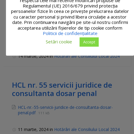
respecta cele mai recente modificări propuse de
HCL nr. 56 privind modificarea
Regulamentul (UE) 2016/679 privind protecția
art.1 din HCL NR.5 din
persoanelor fizice în ceea ce privește prelucrarea datelor
cu caracter personal și privind libera circulație a acestor
12.01.2024
date. Prin continuarea navigării pe site-ul nostru confirmi
acceptarea utilizării fişierelor de tip cookie conform
Politicii de confidențialitate
HCL-nr.-56-privind-modificarea-art.1-din-HCL-NR.5-
din-12.01.2024.pdf
124 kB
Setări cookie
Accept
14 martie, 2024
in
Hotărâri ale Consiliului Local 2024
HCL nr. 55 servicii juridice de
consultanta dosar penal
HCL-nr.-55-servicii-juridice-de-consultanta-dosar-
penal.pdf
111 kB
11 martie, 2024
in
Hotărâri ale Consiliului Local 2024