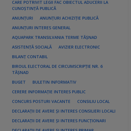
CARE POTRIVIT LEGII FAC OBIECTUL ADUCERII LA
e
s
CUNOȘTINȚĂ PUBLICĂ
:
ANUNȚURI
ANUNȚURI ACHIZIȚIE PUBLICĂ
ANUNȚURI INTERES GENERAL
AQUAPARK TRANSILVANIA TERME TĂȘNAD
ASISTENȚĂ SOCIALĂ
AVIZIER ELECTRONIC
BILANȚ CONTABIL
BIROUL ELECTORAL DE CIRCUMSCRIPȚIE NR. 6
TĂȘNAD
BUGET
BULETIN INFORMATIV
CERERE INFORMAȚIE INTERES PUBLIC
CONCURS POSTURI VACANTE
CONSILIU LOCAL
DECLARAȚII DE AVERE ȘI INTERES CONSILIERI LOCALI
DECLARAȚII DE AVERE ȘI INTERES FUNCȚIONARI
DECLARAȚII DE AVERE ȘI INTERES PRIMAR