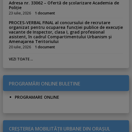
Adresa nr. 33062 – Ofertă de școlarizare Academia de
t
Poliție
i
23 iulie, 2026
1 document
c
PROCES-VERBAL FINAL al concursului de recrutare
o
organizat pentru ocuparea funcției publice de execuție
vacante de Inspector, clasa I, grad profesional
l
asistent, în cadrul Compartimentului Urbanism și
e
Amenajarea Teritoriului
20 iulie, 2026
1 document
VEZI TOATE ...
PROGRAMĂRI ONLINE BULETINE
PROGRAMARE ONLINE
CREŞTEREA MOBILITĂŢII URBANE DIN ORAŞUL