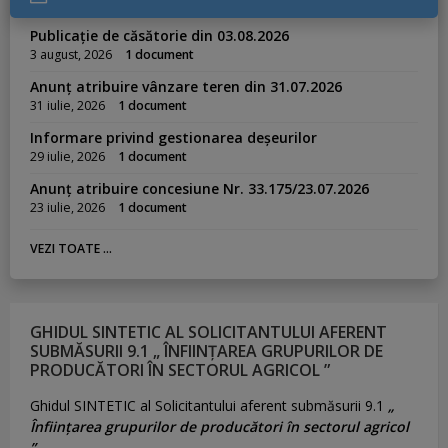
Publicație de căsătorie din 03.08.2026
3 august, 2026
1 document
Anunț atribuire vânzare teren din 31.07.2026
31 iulie, 2026
1 document
Informare privind gestionarea deșeurilor
29 iulie, 2026
1 document
Anunț atribuire concesiune Nr. 33.175/23.07.2026
23 iulie, 2026
1 document
VEZI TOATE ...
GHIDUL SINTETIC AL SOLICITANTULUI AFERENT
SUBMĂSURII 9.1 „ ÎNFIINȚAREA GRUPURILOR DE
PRODUCĂTORI ÎN SECTORUL AGRICOL ”
Ghidul SINTETIC al Solicitantului aferent submăsurii 9.1
„
Înființarea grupurilor de producători în sectorul agricol
”.