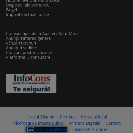
Hotărâri ale Consiliului Local
Dispoziții ale primarului
Buget
Impozite și taxe locale
Codexul apei de la Apaserv Satu Mare
Anunțuri interes general
Vânzări terenuri
Anunțuri sedințe
Concurs posturi vacante
Platforma E-consultare
Orașul Tășnad
Primăria
Consiliul local
Informații de interes public
Primaria Digitală
Contact
Monitorul oficial local
casino chile online