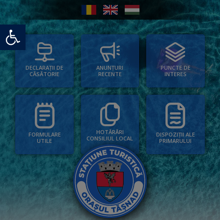
Deschide bara de unelte
PUNCTE DE
ANUNȚURI
DECLARAȚII DE
INTERES
RECENTE
CĂSĂTORIE
HOTĂRÂRI
FORMULARE
DISPOZIȚII ALE
CONSILIUL LOCAL
UTILE
PRIMARULUI