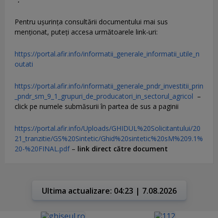
Pentru uşurinţa consultării documentului mai sus
menţionat, puteţi accesa următoarele link-uri:
https://portal.afir.info/informatii_generale_informatii_utile_n
outati
https://portal.afir.info/informatii_generale_pndr_investitii_prin
_pndr_sm_9_1_grupuri_de_producatori_in_sectorul_agricol
–
click pe numele submăsurii în partea de sus a paginii
https://portal.afir.info/Uploads/GHIDUL%20Solicitantului/20
21_tranzitie/GS%20Sintetic/Ghid%20sintetic%20sM%209.1%
20-%20FINAL.pdf
–
link direct către document
Ultima actualizare: 04:23 | 7.08.2026