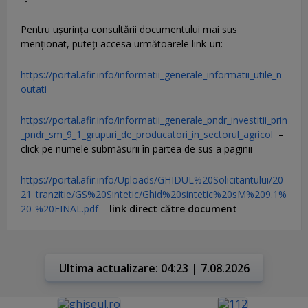
Pentru uşurinţa consultării documentului mai sus
menţionat, puteţi accesa următoarele link-uri:
https://portal.afir.info/informatii_generale_informatii_utile_n
outati
https://portal.afir.info/informatii_generale_pndr_investitii_prin
_pndr_sm_9_1_grupuri_de_producatori_in_sectorul_agricol
–
click pe numele submăsurii în partea de sus a paginii
https://portal.afir.info/Uploads/GHIDUL%20Solicitantului/20
21_tranzitie/GS%20Sintetic/Ghid%20sintetic%20sM%209.1%
20-%20FINAL.pdf
–
link direct către document
Ultima actualizare: 04:23 | 7.08.2026