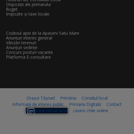
Dispoziții ale primarului
Buget
Impozite și taxe locale
Codexul apei de la Apaserv Satu Mare
Anunțuri interes general
Vânzări terenuri
Anunțuri sedințe
Concurs posturi vacante
Platforma E-consultare
Orașul Tășnad
Primăria
Consiliul local
Informații de interes public
Primaria Digitală
Contact
Monitorul oficial local
casino chile online