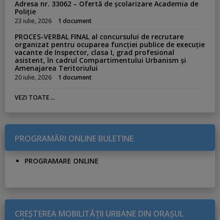
Adresa nr. 33062 – Ofertă de școlarizare Academia de
Poliție
23 iulie, 2026
1 document
PROCES-VERBAL FINAL al concursului de recrutare
organizat pentru ocuparea funcției publice de execuție
vacante de Inspector, clasa I, grad profesional
asistent, în cadrul Compartimentului Urbanism și
Amenajarea Teritoriului
20 iulie, 2026
1 document
VEZI TOATE ...
PROGRAMĂRI ONLINE BULETINE
PROGRAMARE ONLINE
CREŞTEREA MOBILITĂŢII URBANE DIN ORAŞUL