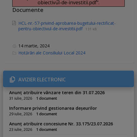
obiectivul-de-investitii.pdf".
Documente
HCL-nr.-57-privind-aprobarea-bugetului-rectificat-
pentru-obiectivul-de-investitii.pdf
131 kB
14 martie, 2024
C
Hotărâri ale Consiliului Local 2024
a
t
e
g
o
r
AVIZIER ELECTRONIC
i
e
s
Anunț atribuire vânzare teren din 31.07.2026
:
31 iulie, 2026
1 document
Informare privind gestionarea deșeurilor
29 iulie, 2026
1 document
Anunț atribuire concesiune Nr. 33.175/23.07.2026
23 iulie, 2026
1 document