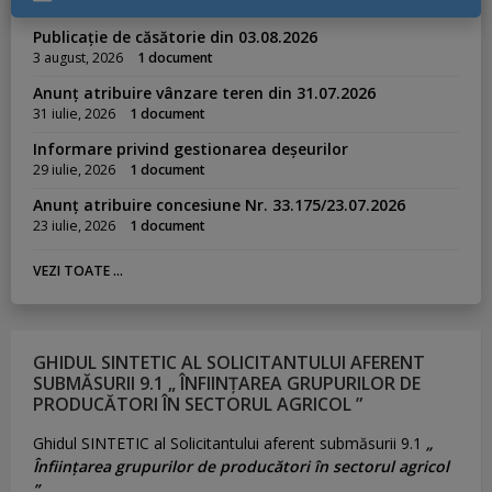
Publicație de căsătorie din 03.08.2026
3 august, 2026
1 document
Anunț atribuire vânzare teren din 31.07.2026
31 iulie, 2026
1 document
Informare privind gestionarea deșeurilor
29 iulie, 2026
1 document
Anunț atribuire concesiune Nr. 33.175/23.07.2026
23 iulie, 2026
1 document
VEZI TOATE ...
GHIDUL SINTETIC AL SOLICITANTULUI AFERENT
SUBMĂSURII 9.1 „ ÎNFIINȚAREA GRUPURILOR DE
PRODUCĂTORI ÎN SECTORUL AGRICOL ”
Ghidul SINTETIC al Solicitantului aferent submăsurii 9.1
„
Înființarea grupurilor de producători în sectorul agricol
”.