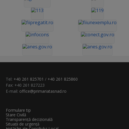
Tel:
+40 261 825701
/
+40 261 825860
Fax: +40 261 827223
E-mail:
office@primariatasnad.ro
Formulare tip
Stare Civilă
Transparenţă decizională
Situații de urgență
Hotărâri ale Consiliului Local