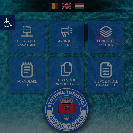
Deschide bara de unelte
PUNCTE DE
ANUNȚURI
DECLARAȚII DE
INTERES
RECENTE
CĂSĂTORIE
HOTĂRÂRI
FORMULARE
DISPOZIȚII ALE
CONSILIUL LOCAL
UTILE
PRIMARULUI