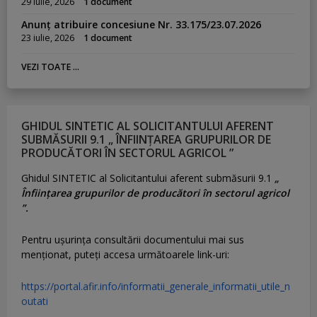
29 iulie, 2026
1 document
Anunț atribuire concesiune Nr. 33.175/23.07.2026
23 iulie, 2026
1 document
VEZI TOATE ...
GHIDUL SINTETIC AL SOLICITANTULUI AFERENT
SUBMĂSURII 9.1 „ ÎNFIINȚAREA GRUPURILOR DE
PRODUCĂTORI ÎN SECTORUL AGRICOL ”
Ghidul SINTETIC al Solicitantului aferent submăsurii 9.1
„
Înființarea grupurilor de producători în sectorul agricol
”.
Pentru uşurinţa consultării documentului mai sus
menţionat, puteţi accesa următoarele link-uri:
https://portal.afir.info/informatii_generale_informatii_utile_n
outati