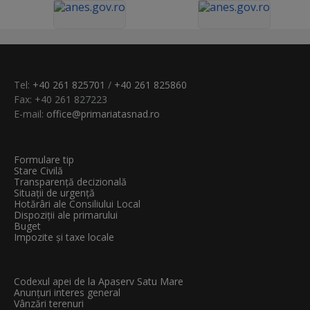
Tel:
+40 261 825701
/
+40 261 825860
Fax: +40 261 827223
E-mail:
office@primariatasnad.ro
Formulare tip
Stare Civilă
Transparenţă decizională
Situații de urgență
Hotărâri ale Consiliului Local
Dispoziții ale primarului
Buget
Impozite și taxe locale
Codexul apei de la Apaserv Satu Mare
Anunțuri interes general
Vânzări terenuri