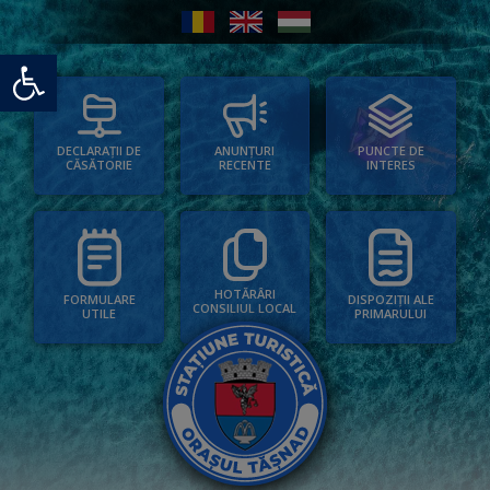
Deschide bara de unelte
PUNCTE DE
ANUNȚURI
DECLARAȚII DE
INTERES
RECENTE
CĂSĂTORIE
HOTĂRÂRI
FORMULARE
DISPOZIȚII ALE
CONSILIUL LOCAL
UTILE
PRIMARULUI