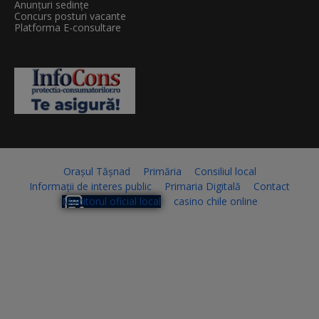
Anunțuri sedințe
Concurs posturi vacante
Platforma E-consultare
Orașul Tășnad
Primăria
Consiliul local
Informații de interes public
Primaria Digitală
Contact
Monitorul oficial local
casino chile online