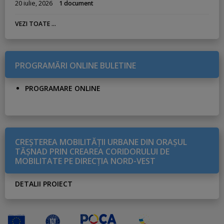
20 iulie, 2026
1 document
VEZI TOATE ...
PROGRAMĂRI ONLINE BULETINE
PROGRAMARE ONLINE
CREŞTEREA MOBILITĂŢII URBANE DIN ORAŞUL
TĂŞNAD PRIN CREAREA CORIDORULUI DE
MOBILITATE PE DIRECŢIA NORD-VEST
DETALII PROIECT