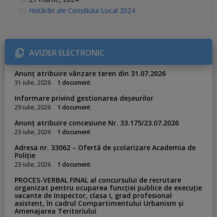
C
Hotărâri ale Consiliului Local 2024
a
t
e
g
o
r
AVIZIER ELECTRONIC
i
e
s
Anunț atribuire vânzare teren din 31.07.2026
:
31 iulie, 2026
1 document
Informare privind gestionarea deșeurilor
29 iulie, 2026
1 document
Anunț atribuire concesiune Nr. 33.175/23.07.2026
23 iulie, 2026
1 document
Adresa nr. 33062 – Ofertă de școlarizare Academia de
Poliție
23 iulie, 2026
1 document
PROCES-VERBAL FINAL al concursului de recrutare
organizat pentru ocuparea funcției publice de execuție
vacante de Inspector, clasa I, grad profesional
asistent, în cadrul Compartimentului Urbanism și
Amenajarea Teritoriului