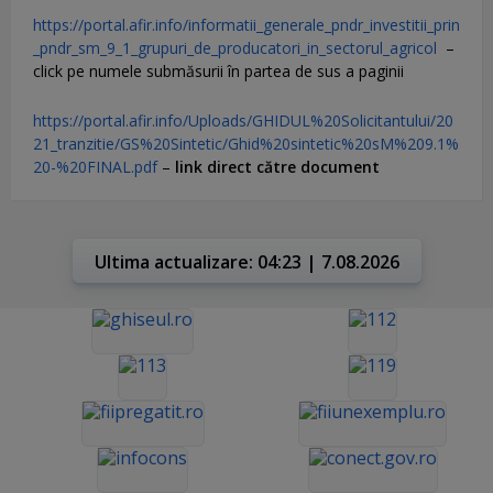
https://portal.afir.info/informatii_generale_pndr_investitii_prin
_pndr_sm_9_1_grupuri_de_producatori_in_sectorul_agricol
–
click pe numele submăsurii în partea de sus a paginii
https://portal.afir.info/Uploads/GHIDUL%20Solicitantului/20
21_tranzitie/GS%20Sintetic/Ghid%20sintetic%20sM%209.1%
20-%20FINAL.pdf
–
link direct către document
Ultima actualizare: 04:23 | 7.08.2026